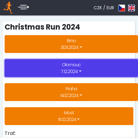
CZK /
EUR
Christmas Run 2024
Brno
30.11.2024
Olomouc
7.12.2024
Praha
14.12.2024
Most
15.12.2024
Trať: