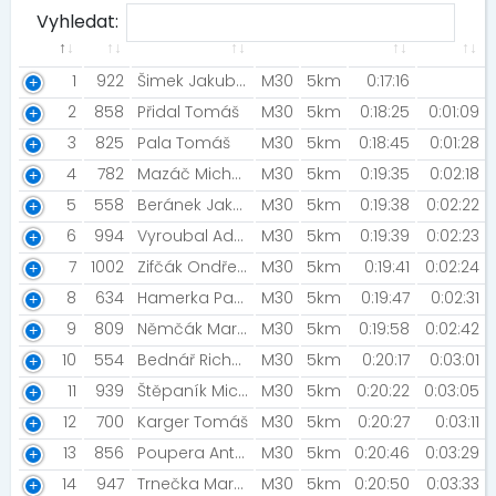
Vyhledat:
1
922
Šimek Jakub [Morek.cz]
M30
5km
0:17:16
2
858
Přidal Tomáš
M30
5km
0:18:25
0:01:09
3
825
Pala Tomáš
M30
5km
0:18:45
0:01:28
4
782
Mazáč Michal [AKEZ Kopřivnice]
M30
5km
0:19:35
0:02:18
5
558
Beránek Jakub [J-Elita Ostrava]
M30
5km
0:19:38
0:02:22
6
994
Vyroubal Adam
M30
5km
0:19:39
0:02:23
7
1002
Zifčák Ondřej [Excalibur Army]
M30
5km
0:19:41
0:02:24
8
634
Hamerka Patrik
M30
5km
0:19:47
0:02:31
9
809
Němčák Martin [TJ Sokol Troubky]
M30
5km
0:19:58
0:02:42
10
554
Bednář Richard [Night run team, CEPro team ]
M30
5km
0:20:17
0:03:01
11
939
Štěpaník Michael [Alfa squadra tým dynamickejch čuprstár sekáčskejch vlkoušů]
M30
5km
0:20:22
0:03:05
12
700
Karger Tomáš
M30
5km
0:20:27
0:03:11
13
856
Poupera Antonín
M30
5km
0:20:46
0:03:29
14
947
Trnečka Martin
M30
5km
0:20:50
0:03:33