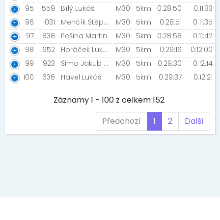
95
559
Bílý Lukáš
M30
5km
0:28:50
0:11:33
96
1031
Menčík Štěpán
M30
5km
0:28:51
0:11:35
97
838
Pešina Martin
M30
5km
0:28:58
0:11:42
98
652
Horáček Lukáš
M30
5km
0:29:16
0:12:00
99
923
Šimo Jakub [Nutrend ]
M30
5km
0:29:30
0:12:14
100
636
Havel Lukáš
M30
5km
0:29:37
0:12:21
Záznamy 1 - 100 z celkem 152
Předchozí
1
2
Další
EVENT MEDIA s.r.o., Kaprova 42/14, 11000 Praha 1, IČ: 242 69 573