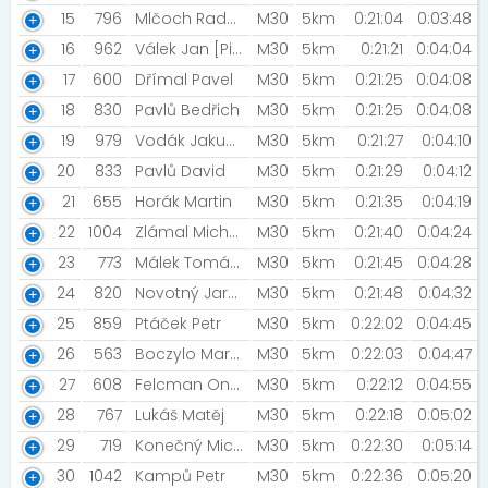
15
796
Mlčoch Radomír
M30
5km
0:21:04
0:03:48
16
962
Válek Jan [Pivka]
M30
5km
0:21:21
0:04:04
17
600
Dřímal Pavel
M30
5km
0:21:25
0:04:08
18
830
Pavlů Bedřich
M30
5km
0:21:25
0:04:08
19
979
Vodák Jakub [Pivka]
M30
5km
0:21:27
0:04:10
20
833
Pavlů David
M30
5km
0:21:29
0:04:12
21
655
Horák Martin
M30
5km
0:21:35
0:04:19
22
1004
Zlámal Michal [Hanadragons]
M30
5km
0:21:40
0:04:24
23
773
Málek Tomáš [Otrokovická Honírna]
M30
5km
0:21:45
0:04:28
24
820
Novotný Jaroslav
M30
5km
0:21:48
0:04:32
25
859
Ptáček Petr
M30
5km
0:22:02
0:04:45
26
563
Boczylo Martin [Nutrend team ]
M30
5km
0:22:03
0:04:47
27
608
Felcman Ondřej
M30
5km
0:22:12
0:04:55
28
767
Lukáš Matěj
M30
5km
0:22:18
0:05:02
29
719
Konečný Michal
M30
5km
0:22:30
0:05:14
30
1042
Kampů Petr
M30
5km
0:22:36
0:05:20