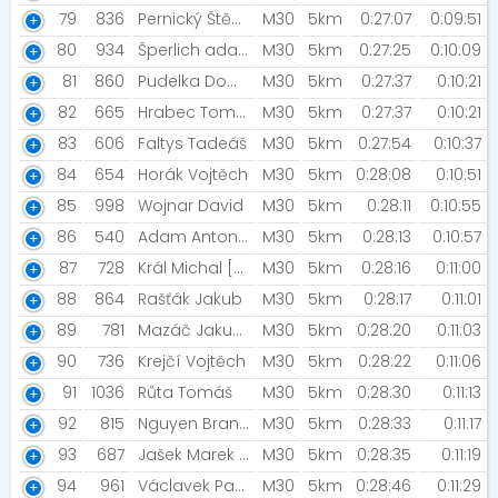
79
836
Pernický Štěpán [Šneci v běhu ]
M30
5km
0:27:07
0:09:51
80
934
Šperlich adam [Mizunoteam]
M30
5km
0:27:25
0:10:09
81
860
Pudelka Dominik [Hrabudelka]
M30
5km
0:27:37
0:10:21
82
665
Hrabec Tomas
M30
5km
0:27:37
0:10:21
83
606
Faltys Tadeáš
M30
5km
0:27:54
0:10:37
84
654
Horák Vojtěch
M30
5km
0:28:08
0:10:51
85
998
Wojnar David
M30
5km
0:28:11
0:10:55
86
540
Adam Antonín
M30
5km
0:28:13
0:10:57
87
728
Král Michal [NUTREND]
M30
5km
0:28:16
0:11:00
88
864
Rašťák Jakub
M30
5km
0:28:17
0:11:01
89
781
Mazáč Jakub [NN Night Run Team]
M30
5km
0:28:20
0:11:03
90
736
Krejčí Vojtěch
M30
5km
0:28:22
0:11:06
91
1036
Růta Tomáš
M30
5km
0:28:30
0:11:13
92
815
Nguyen Brandon
M30
5km
0:28:33
0:11:17
93
687
Jašek Marek [DZCC]
M30
5km
0:28:35
0:11:19
94
961
Václavek Pavel
M30
5km
0:28:46
0:11:29