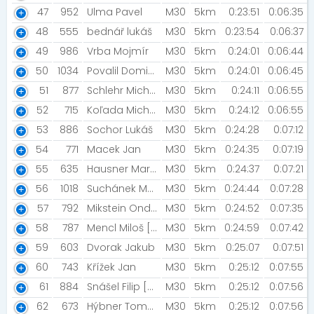
47
952
Ulma Pavel
M30
5km
0:23:51
0:06:35
48
555
bednář lukáš
M30
5km
0:23:54
0:06:37
49
986
Vrba Mojmír
M30
5km
0:24:01
0:06:44
50
1034
Povalil Dominik
M30
5km
0:24:01
0:06:45
51
877
Schlehr Michal
M30
5km
0:24:11
0:06:55
52
715
Koľada Michal
M30
5km
0:24:12
0:06:55
53
886
Sochor Lukáš
M30
5km
0:24:28
0:07:12
54
771
Macek Jan
M30
5km
0:24:35
0:07:19
55
635
Hausner Martin [Nutrend crew]
M30
5km
0:24:37
0:07:21
56
1018
Suchánek Marek
M30
5km
0:24:44
0:07:28
57
792
Mikstein Ondřej
M30
5km
0:24:52
0:07:35
58
787
Mencl Miloš [Night Run Team ]
M30
5km
0:24:59
0:07:42
59
603
Dvorak Jakub
M30
5km
0:25:07
0:07:51
60
743
Křížek Jan
M30
5km
0:25:12
0:07:55
61
884
Snášel Filip [SKB PŘEROV]
M30
5km
0:25:12
0:07:56
62
673
Hýbner Tomáš [SKB Přerov ]
M30
5km
0:25:12
0:07:56