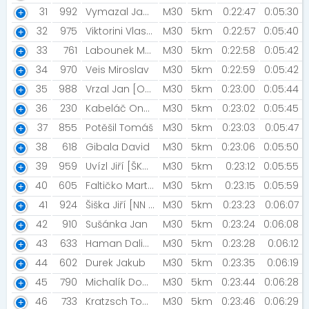
31
992
Vymazal Jan [SKS]
M30
5km
0:22:47
0:05:30
32
975
Viktorini Vlastimil [MK Seitl Ostrava]
M30
5km
0:22:57
0:05:40
33
761
Labounek Martin
M30
5km
0:22:58
0:05:42
34
970
Veis Miroslav
M30
5km
0:22:59
0:05:42
35
988
Vrzal Jan [Ostrovrealit]
M30
5km
0:23:00
0:05:44
36
230
Kabeláč Ondřej
M30
5km
0:23:02
0:05:45
37
855
Potěšil Tomáš
M30
5km
0:23:03
0:05:47
38
618
Gibala David
M30
5km
0:23:06
0:05:50
39
959
Uvízl Jiří [ŠKODA PARS]
M30
5km
0:23:12
0:05:55
40
605
Faltičko Martin
M30
5km
0:23:15
0:05:59
41
924
Šiška Jiří [NN Night Run Team]
M30
5km
0:23:23
0:06:07
42
910
Sušánka Jan
M30
5km
0:23:24
0:06:08
43
633
Haman Dalibor Tomáš [ESN UP Olomouc]
M30
5km
0:23:28
0:06:12
44
602
Durek Jakub
M30
5km
0:23:35
0:06:19
45
790
Michalík Dominik
M30
5km
0:23:44
0:06:28
46
733
Kratzsch Tobias
M30
5km
0:23:46
0:06:29