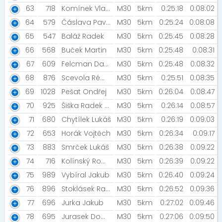
63
718
Komínek Vladimír
M30
5km
0:25:18
0:08:02
64
579
Čáslava Pavel
M30
5km
0:25:24
0:08:08
65
547
Baláž Radek
M30
5km
0:25:45
0:08:28
66
568
Buček Martin
M30
5km
0:25:48
0:08:31
67
609
Felcman David
M30
5km
0:25:48
0:08:32
68
876
Scevola Rémi [APAGNAN]
M30
5km
0:25:51
0:08:35
69
1028
Pešat Ondřej
M30
5km
0:26:04
0:08:47
70
925
Šiška Radek [Nutrend]
M30
5km
0:26:14
0:08:57
71
680
Chytílek Lukáš
M30
5km
0:26:19
0:09:03
72
653
Horák Vojtěch
M30
5km
0:26:34
0:09:17
73
883
Smrček Lukáš
M30
5km
0:26:38
0:09:22
74
716
Kolínský Roman
M30
5km
0:26:39
0:09:22
75
989
Vybíral Jakub
M30
5km
0:26:40
0:09:24
76
896
Stoklásek Radek
M30
5km
0:26:52
0:09:36
77
696
Jurka Jakub
M30
5km
0:27:02
0:09:46
78
695
Jurasek Dominik
M30
5km
0:27:06
0:09:50