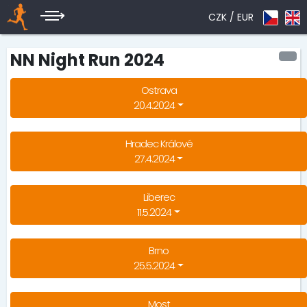
CZK /
EUR
NN Night Run 2024
Ostrava
20.4.2024
Hradec Králové
27.4.2024
Liberec
11.5.2024
Brno
25.5.2024
Most