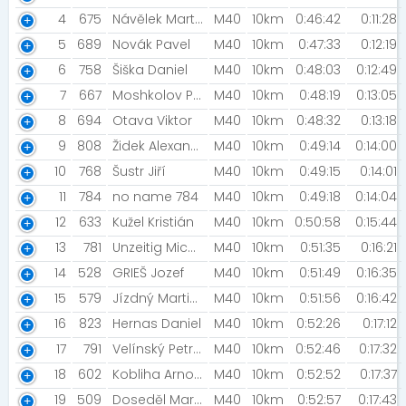
4
675
Návělek Martin
M40
10km
0:46:42
0:11:28
5
689
Novák Pavel
M40
10km
0:47:33
0:12:19
6
758
Šiška Daniel
M40
10km
0:48:03
0:12:49
7
667
Moshkolov Pavel [Judo klub Olomouc ]
M40
10km
0:48:19
0:13:05
8
694
Otava Viktor
M40
10km
0:48:32
0:13:18
9
808
Židek Alexander
M40
10km
0:49:14
0:14:00
10
768
Šustr Jiří
M40
10km
0:49:15
0:14:01
11
784
no name 784
M40
10km
0:49:18
0:14:04
12
633
Kužel Kristián
M40
10km
0:50:58
0:15:44
13
781
Unzeitig Michal [Turbošneci]
M40
10km
0:51:35
0:16:21
14
528
GRIEŠ Jozef
M40
10km
0:51:49
0:16:35
15
579
Jízdný Martin [Palkovice]
M40
10km
0:51:56
0:16:42
16
823
Hernas Daniel
M40
10km
0:52:26
0:17:12
17
791
Velínský Petr [SPARTAN KROMĚŘÍŽ]
M40
10km
0:52:46
0:17:32
18
602
Kobliha Arnošt
M40
10km
0:52:52
0:17:37
19
509
Doseděl Martin
M40
10km
0:52:57
0:17:43