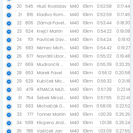
20
545
Hluší Rostislav
M40
10km
0:52:58
0:17:44
21
816
Kladivo Roman
M40
10km
0:52:59
0:17:45
22
806
Zlámal Pavel [Quadient ]
M40
10km
0:53:44
0:18:30
23
624
Krejčí Martin
M40
10km
0:54:22
0:19:08
24
701
Pavlíček David
M40
10km
0:54:24
0:19:10
25
683
Němec Michal
M40
10km
0:54:42
0:19:27
26
677
Navrátil Libor [LiborN]
M40
10km
0:55:02
0:19:48
27
669
Mudrončík Michal [Mattoni FreeRun Olomouc]
M40
10km
0:55:39
0:20:25
28
653
Marek Pavel
M40
10km
0:56:12
0:20:58
29
629
Kubíček Michal [Prostě běž!]
M40
10km
0:56:32
0:21:18
30
479
ATMACA NAZIM TUNCAY
M40
10km
0:57:28
0:22:14
31
754
Šebek Miroslav
M40
10km
0:57:55
0:22:41
32
663
Michalčák David [Complex gym Mohelnice ]
M40
10km
0:58:06
0:22:52
33
777
Tonner Martin
M40
10km
1:00:39
0:25:25
34
599
Klicpera Jindřich
M40
10km
1:01:38
0:26:24
35
786
Vašíček Jan
M40
10km
1:03:09
0:27:55