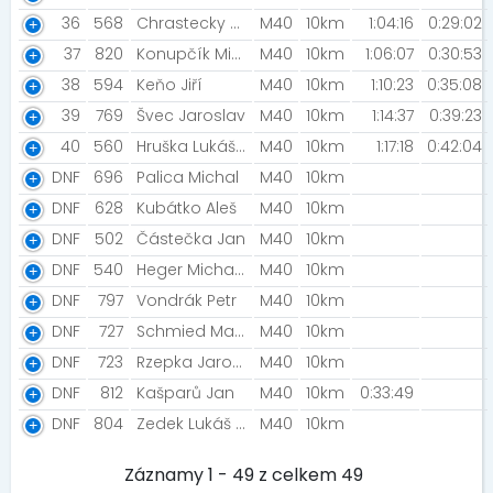
36
568
Chrastecky Radim
M40
10km
1:04:16
0:29:02
37
820
Konupčík Michael
M40
10km
1:06:07
0:30:53
38
594
Keňo Jiří
M40
10km
1:10:23
0:35:08
39
769
Švec Jaroslav
M40
10km
1:14:37
0:39:23
40
560
Hruška Lukáš [DWA]
M40
10km
1:17:18
0:42:04
DNF
696
Palica Michal
M40
10km
DNF
628
Kubátko Aleš
M40
10km
DNF
502
Částečka Jan
M40
10km
DNF
540
Heger Michal [NN2022]
M40
10km
DNF
797
Vondrák Petr
M40
10km
DNF
727
Schmied Marton
M40
10km
DNF
723
Rzepka Jaroslaw
M40
10km
DNF
812
Kašparů Jan
M40
10km
0:33:49
DNF
804
Zedek Lukáš [Nigth Run Team]
M40
10km
Záznamy 1 - 49 z celkem 49