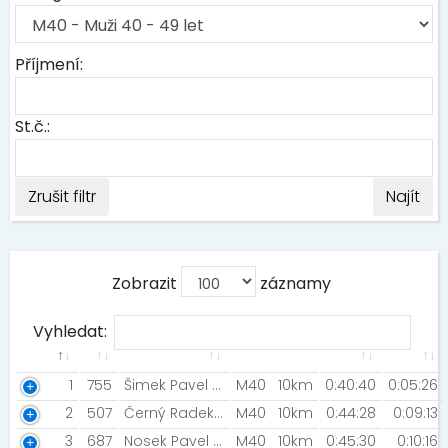
Příjmení:
St.č.:
Zrušit filtr
Najít
Zobrazit
záznamy
Vyhledat:
1
755
Šimek Pavel [ZFP2024]
M40
10km
0:40:40
0:05:26
2
507
Černý Radek [Biatlon Prostějov ]
M40
10km
0:44:28
0:09:13
3
687
Nosek Pavel [Rohozec Amix Team]
M40
10km
0:45:30
0:10:16