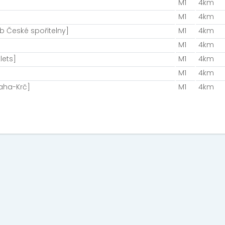
M1
4km
M1
4km
ub České spořitelny]
M1
4km
M1
4km
lets]
M1
4km
M1
4km
raha-Krč]
M1
4km