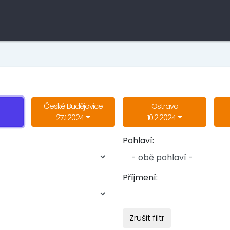
České Budějovice
Ostrava
27.1.2024
10.2.2024
Pohlaví:
Příjmení:
Zrušit filtr