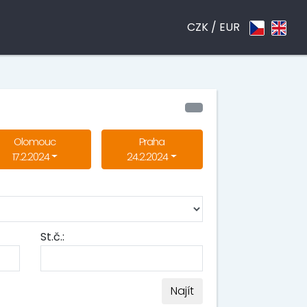
CZK /
EUR
Olomouc
Praha
17.2.2024
24.2.2024
St.č.:
Najít