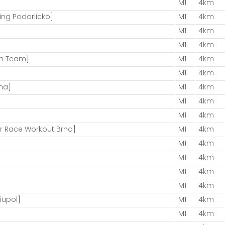
M1
4km
ing Podorlicko]
M1
4km
M1
4km
M1
4km
un Team]
M1
4km
M1
4km
na]
M1
4km
M1
4km
M1
4km
or Race Workout Brno]
M1
4km
M1
4km
M1
4km
M1
4km
M1
4km
iupol]
M1
4km
M1
4km