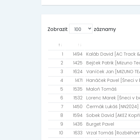
Zobrazit
záznamy
1
1494
Kaláb David [AC Track &
2
1425
Bejček Patrik [Mizuno T
3
1624
Vaníček Jan [MIZUNO TE
4
1471
Hanáček Pavel [Šneci v
5
1535
Maloň Tomáš
6
1532
Lorenc Marek [Šneci v 
7
1450
Čermák Lukáš [NN2024]
8
1594
Sobek David [AKEZ Kopři
9
1436
Burget Pavel
10
1633
Vrzal Tomáš [Rozběhám