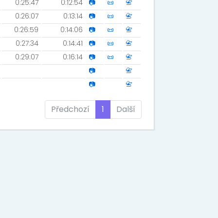
0:25:47
0:12:54
📷
📜
📇
0:26:07
0:13:14
📷
📜
📇
0:26:59
0:14:06
📷
📜
📇
0:27:34
0:14:41
📷
📜
📇
0:29:07
0:16:14
📷
📜
📇
📷
📇
📷
📇
Předchozí
1
Další