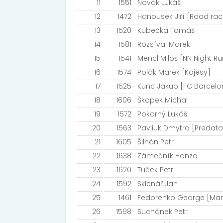
11
1551
Novák Lukáš
12
1472
Hanousek Jiří [Road rac
13
1520
Kubečka Tomáš
14
1581
Rozsíval Marek
15
1541
Mencl Miloš [NN Night R
16
1574
Polák Marek [Kajesy]
17
1525
Kunc Jakub [FC Barcelo
18
1606
Škopek Michal
19
1572
Pokorný Lukáš
20
1563
Pavliuk Dmytro [Predat
21
1605
Šilhán Petr
22
1638
Zámečník Honza
23
1620
Tuček Petr
24
1592
Sklenář Jan
25
1461
Fedorenko George [Mar
26
1598
Suchánek Petr