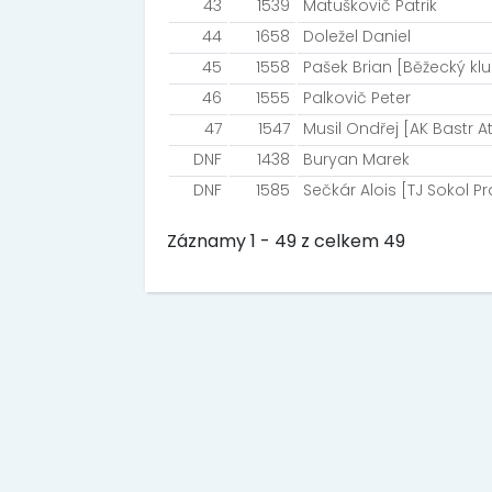
43
1539
Matuškovič Patrik
44
1658
Doležel Daniel
45
1558
Pašek Brian [Běžecký kl
46
1555
Palkovič Peter
47
1547
Musil Ondřej [AK Bastr At
DNF
1438
Buryan Marek
DNF
1585
Sečkár Alois [TJ Sokol P
Záznamy 1 - 49 z celkem 49