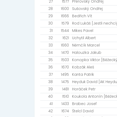
27
1577
Přerovský Ondřej
28
1600
Sušovský Ondřej
29
1666
Bedřich Vít
30
1579
Rod Lukáš [Jestli nechc
31
1544
Mikes Pavel
32
1621
Uchytil Albert
33
1660
Němčík Marcel
34
1470
Halouzka Jakub
35
1503
Konopka Viktor [Běžecký
36
1670
Kobzák Aleš
37
1495
Kanta Patrik
38
1475
Heyduk David [AK Heydu
39
1481
Horáček Petr
40
1510
Koukola Antonín [Běžeck
41
1433
Brabec Josef
42
1674
Štelcl David