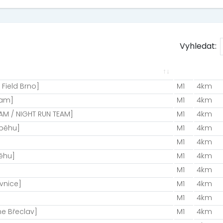
Vyhledat:
 Field Brno]
M1
4km
eam]
M1
4km
AM / NIGHT RUN TEAM]
M1
4km
 běhu]
M1
4km
M1
4km
běhu]
M1
4km
M1
4km
vnice]
M1
4km
M1
4km
e Břeclav]
M1
4km