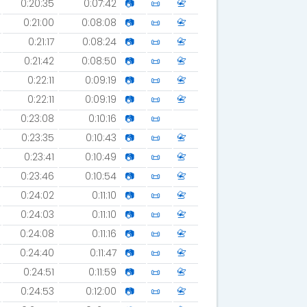
0:20:35
0:07:42
📷
📜
📇
0:21:00
0:08:08
📷
📜
📇
0:21:17
0:08:24
📷
📜
📇
0:21:42
0:08:50
📷
📜
📇
0:22:11
0:09:19
📷
📜
📇
0:22:11
0:09:19
📷
📜
📇
0:23:08
0:10:16
📷
📜
0:23:35
0:10:43
📷
📜
📇
0:23:41
0:10:49
📷
📜
📇
0:23:46
0:10:54
📷
📜
📇
0:24:02
0:11:10
📷
📜
📇
0:24:03
0:11:10
📷
📜
📇
0:24:08
0:11:16
📷
📜
📇
0:24:40
0:11:47
📷
📜
📇
0:24:51
0:11:59
📷
📜
📇
0:24:53
0:12:00
📷
📜
📇