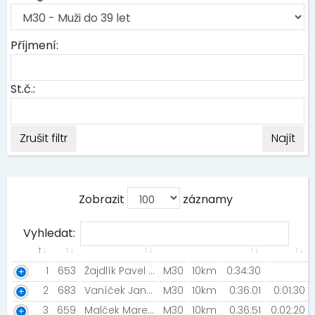
Příjmení:
St.č.:
Zrušit filtr
Najít
Zobrazit
záznamy
Vyhledat:
1
653
Žajdlík Pavel [:)]
M30
10km
0:34:30
2
683
Vaníček Jan [NIGHT RUN TEAM]
M30
10km
0:36:01
0:01:30
3
659
Malček Marek [AK Zdravie v pohybe Lučatín]
M30
10km
0:36:51
0:02:20