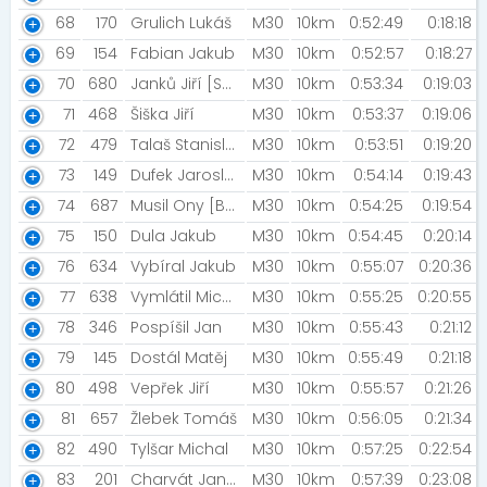
68
170
Grulich Lukáš
M30
10km
0:52:49
0:18:18
69
154
Fabian Jakub
M30
10km
0:52:57
0:18:27
70
680
Janků Jiří [SOKOL Roztoky]
M30
10km
0:53:34
0:19:03
71
468
Šiška Jiří
M30
10km
0:53:37
0:19:06
72
479
Talaš Stanislav
M30
10km
0:53:51
0:19:20
73
149
Dufek Jaroslav [NN Night Run Team]
M30
10km
0:54:14
0:19:43
74
687
Musil Ony [Be Different]
M30
10km
0:54:25
0:19:54
75
150
Dula Jakub
M30
10km
0:54:45
0:20:14
76
634
Vybíral Jakub
M30
10km
0:55:07
0:20:36
77
638
Vymlátil Michal
M30
10km
0:55:25
0:20:55
78
346
Pospíšil Jan
M30
10km
0:55:43
0:21:12
79
145
Dostál Matěj
M30
10km
0:55:49
0:21:18
80
498
Vepřek Jiří
M30
10km
0:55:57
0:21:26
81
657
Žlebek Tomáš
M30
10km
0:56:05
0:21:34
82
490
Tylšar Michal
M30
10km
0:57:25
0:22:54
83
201
Charvát Jan [Tatranky]
M30
10km
0:57:39
0:23:08