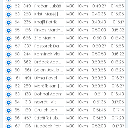
52
349
Prečan Lukáš
M30
10km
0:49:27
0:14:56
53
258
Kristl Matěj [NN2023]
M30
10km
0:49:36
0:15:05
54
235
Knajfl Patrik
M30
10km
0:49:48
0:15:17
55
156
Finkes Martin [Tatranky]
M30
10km
0:50:03
0:15:32
56
656
Žíla Martin
M30
10km
0:50:13
0:15:42
57
337
Pastorek Daniel
M30
10km
0:50:27
0:15:56
58
244
Komínek Vladimír
M30
10km
0:50:53
0:16:22
59
662
Drábek Adam [šTERNBERK STERA]
M30
10km
0:50:56
0:16:25
60
661
Belan Jakub [Hvězdy z Tošanek]
M30
10km
0:50:56
0:16:25
61
491
Ulma Pavel
M30
10km
0:50:58
0:16:27
62
289
Marčík Jan [Forever Young]
M30
10km
0:50:58
0:16:27
63
138
Dohnal Adam
M30
10km
0:51:19
0:16:48
64
313
navrátil Vít
M30
10km
0:51:35
0:17:05
65
169
Grulich Jan
M30
10km
0:51:45
0:17:14
66
457
Střeštík Hubert
M30
10km
0:51:59
0:17:29
67
196
Hubáček Petr
M30
10km
0:52:08
0:17:37