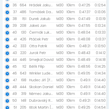
36
664
Hrádek Jakub [KABUKI TEAM]
M30
10km
0:47:25
0:12:54
37
486
Tomášek David
M30
10km
0:47:37
0:13:06
38
151
Durek Jakub
M30
10km
0:47:49
0:13:19
39
208
Jakeš Jan
M30
10km
0:47:55
0:13:24
40
130
Čermák Lukáš [NN2023]
M30
10km
0:48:04
0:13:33
41
426
Ptáček Petr
M30
10km
0:48:08
0:13:37
42
333
Otta Patrik
M30
10km
0:48:21
0:13:50
43
220
Jurok Petr
M30
10km
0:48:43
0:14:12
44
446
Smejkal David
M30
10km
0:48:49
0:14:18
45
112
Bělík Filip
M30
10km
0:48:56
0:14:25
46
643
Winkler Ludek [VVRACE8]
M30
10km
0:49:05
0:14:34
47
198
Hudec Jiří [Forever Young]
M30
10km
0:49:11
0:14:40
48
444
Skokan Daniel
M30
10km
0:49:11
0:14:40
49
319
Němec Jakub [Přizdisráči]
M30
10km
0:49:11
0:14:40
50
148
Dubravský Radek [Mladí Dubravští]
M30
10km
0:49:21
0:14:50
51
205
Ištok Martin [Forever Young]
M30
10km
0:49:25
0:14:54