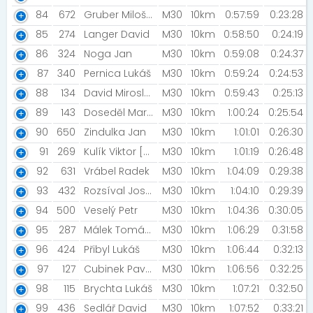
84
672
Gruber Miloš [VOLO TEAM]
M30
10km
0:57:59
0:23:28
85
274
Langer David
M30
10km
0:58:50
0:24:19
86
324
Noga Jan
M30
10km
0:59:08
0:24:37
87
340
Pernica Lukáš
M30
10km
0:59:24
0:24:53
88
134
David Miroslav [MEDI]
M30
10km
0:59:43
0:25:13
89
143
Doseděl Marek
M30
10km
1:00:24
0:25:54
90
650
Zindulka Jan
M30
10km
1:01:01
0:26:30
91
269
Kulík Viktor [AVON - SALES SUPPORT]
M30
10km
1:01:19
0:26:48
92
631
Vrábel Radek
M30
10km
1:04:09
0:29:38
93
432
Rozsíval Josef
M30
10km
1:04:10
0:29:39
94
500
Veselý Petr
M30
10km
1:04:36
0:30:05
95
287
Málek Tomáš [Otrokovická Honírna]
M30
10km
1:06:29
0:31:58
96
424
Přibyl Lukáš
M30
10km
1:06:44
0:32:13
97
127
Cubinek Pavol
M30
10km
1:06:56
0:32:25
98
115
Brychta Lukáš
M30
10km
1:07:21
0:32:50
99
436
Sedlář David
M30
10km
1:07:52
0:33:21