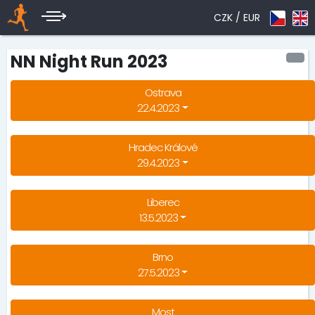
CZK /
EUR
NN Night Run 2023
Ostrava
22.4.2023
Hradec Králové
29.4.2023
Liberec
13.5.2023
Brno
27.5.2023
Most