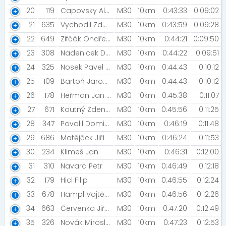
20
119
Capovsky Alexandr
M30
10km
0:43:33
0:09:02
21
635
Vychodil Zdeněk
M30
10km
0:43:59
0:09:28
22
649
Zifčák Ondřej [Excalibur Army]
M30
10km
0:44:21
0:09:50
23
308
Nadenicek David
M30
10km
0:44:22
0:09:51
24
325
Nosek Pavel [Rohozec Amix Team]
M30
10km
0:44:43
0:10:12
25
109
Bartoň Jaromír
M30
10km
0:44:43
0:10:12
26
178
Heřman Jan [Heřmíci]
M30
10km
0:45:38
0:11:07
27
671
Koutný Zdeněk
M30
10km
0:45:56
0:11:25
28
347
Povalil Dominik
M30
10km
0:46:19
0:11:48
29
686
Matějček Jiří
M30
10km
0:46:24
0:11:53
30
234
Klimeš Jan
M30
10km
0:46:31
0:12:00
31
310
Navara Petr
M30
10km
0:46:49
0:12:18
32
179
Hicl Filip
M30
10km
0:46:55
0:12:24
33
678
Hampl Vojtěch
M30
10km
0:46:56
0:12:26
34
663
Červenka Jiří [LABUKI TEAM]
M30
10km
0:47:20
0:12:49
35
326
Novák Miroslav
M30
10km
0:47:23
0:12:53