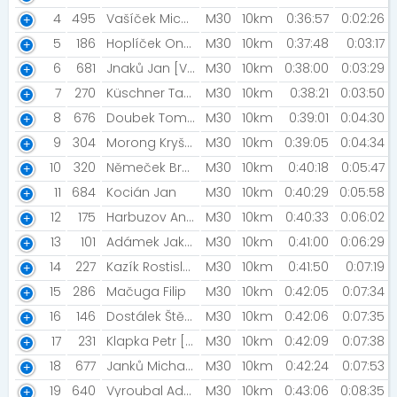
4
495
Vašíček Michal [SK Haná Orienteering]
M30
10km
0:36:57
0:02:26
5
186
Hoplíček Ondřej [Extreme Obstacle Runners]
M30
10km
0:37:48
0:03:17
6
681
Jnaků Jan [Voice bike Olomouc]
M30
10km
0:38:00
0:03:29
7
270
Küschner Tadeáš [TJ Šumperk]
M30
10km
0:38:21
0:03:50
8
676
Doubek Tomáš [CYKLO-SKI KLUB POLIČKA]
M30
10km
0:39:01
0:04:30
9
304
Morong Kryštof
M30
10km
0:39:05
0:04:34
10
320
Němeček Bronislav [Kos-tým]
M30
10km
0:40:18
0:05:47
11
684
Kocián Jan
M30
10km
0:40:29
0:05:58
12
175
Harbuzov Anton
M30
10km
0:40:33
0:06:02
13
101
Adámek Jakub
M30
10km
0:41:00
0:06:29
14
227
Kazík Rostislav
M30
10km
0:41:50
0:07:19
15
286
Mačuga Filip
M30
10km
0:42:05
0:07:34
16
146
Dostálek Štěpán [Simaland]
M30
10km
0:42:06
0:07:35
17
231
Klapka Petr [AK panděra]
M30
10km
0:42:09
0:07:38
18
677
Janků Michal [M. Team]
M30
10km
0:42:24
0:07:53
19
640
Vyroubal Adam
M30
10km
0:43:06
0:08:35