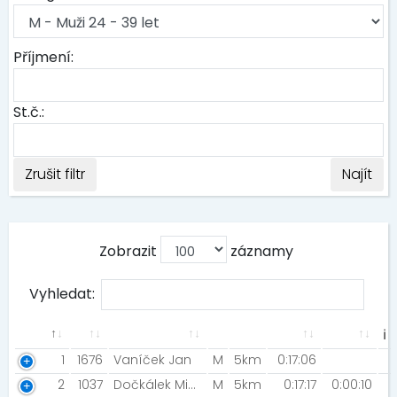
Příjmení:
St.č.:
Zrušit filtr
Najít
Zobrazit
záznamy
Vyhledat:
ℹ
1
1676
Vaníček Jan
M
5km
0:17:06
2
1037
Dočkálek Michal [MIZUNO TEAM]
M
5km
0:17:17
0:00:10