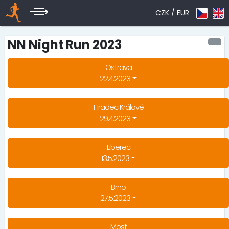
CZK /
EUR
NN Night Run 2023
Ostrava
22.4.2023
Hradec Králové
29.4.2023
Liberec
13.5.2023
Brno
27.5.2023
Most