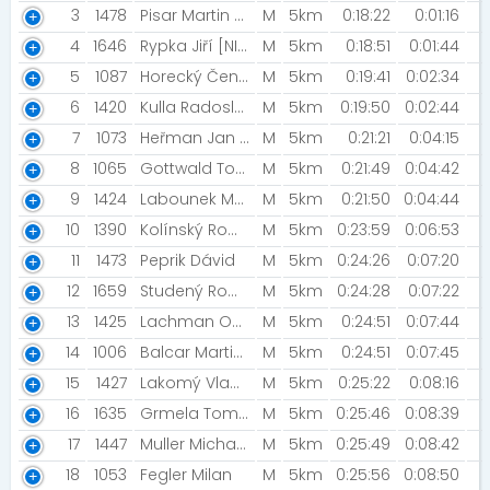
3
1478
Pisar Martin [ML Tuning - CykloTrener.com]
M
5km
0:18:22
0:01:16
4
1646
Rypka Jiří [NIGHT RUN TEAM]
M
5km
0:18:51
0:01:44
5
1087
Horecký Čeněk [Novis Team]
M
5km
0:19:41
0:02:34
6
1420
Kulla Radoslav
M
5km
0:19:50
0:02:44
7
1073
Heřman Jan [Heřmíci]
M
5km
0:21:21
0:04:15
8
1065
Gottwald Tom [Zprávy Radia Haná]
M
5km
0:21:49
0:04:42
9
1424
Labounek Martin
M
5km
0:21:50
0:04:44
10
1390
Kolínský Roman
M
5km
0:23:59
0:06:53
11
1473
Peprik Dávid
M
5km
0:24:26
0:07:20
12
1659
Studený Roman
M
5km
0:24:28
0:07:22
13
1425
Lachman Ondřej [Pičoni]
M
5km
0:24:51
0:07:44
14
1006
Balcar Martin [Pičoni ]
M
5km
0:24:51
0:07:45
15
1427
Lakomý Vladimír
M
5km
0:25:22
0:08:16
16
1635
Grmela Tomáš
M
5km
0:25:46
0:08:39
17
1447
Muller Michael [Panda team ]
M
5km
0:25:49
0:08:42
18
1053
Fegler Milan
M
5km
0:25:56
0:08:50