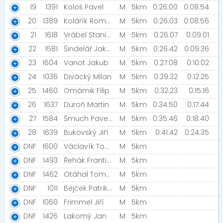
19
1391
Kološ Pavel
M
5km
0:26:00
0:08:54
20
1389
Kolářík Roman
M
5km
0:26:03
0:08:56
21
1618
Vrábel Stanislav [Sirod-Vrábel telekomunikace]
M
5km
0:26:07
0:09:01
22
1581
Šindelář Jakub
M
5km
0:26:42
0:09:36
23
1604
Vanot Jakub
M
5km
0:27:08
0:10:02
24
1036
Divácký Milan
M
5km
0:29:32
0:12:25
25
1460
Omámik Filip
M
5km
0:32:23
0:15:16
26
1637
Duroň Martin
M
5km
0:34:50
0:17:44
27
1584
Šmuch Pavel [Pro radost]
M
5km
0:35:46
0:18:40
28
1639
Bukovský Jiří
M
5km
0:41:42
0:24:35
DNF
1600
Václavík Tomáš [Brose Run]
M
5km
DNF
1493
Řehák František
M
5km
DNF
1462
Otáhal Tomáš
M
5km
DNF
1011
Bejček Patrik [Mizuno Team]
M
5km
DNF
1060
Frimmel Jiří
M
5km
DNF
1426
Lakomý Jan
M
5km