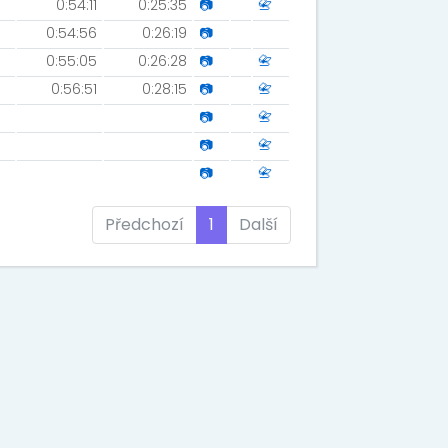
0:54:11
0:25:35
📷
📇
0:54:56
0:26:19
📷
0:55:05
0:26:28
📷
📇
0:56:51
0:28:15
📷
📇
📷
📇
📷
📇
📷
📇
Předchozí
1
Další