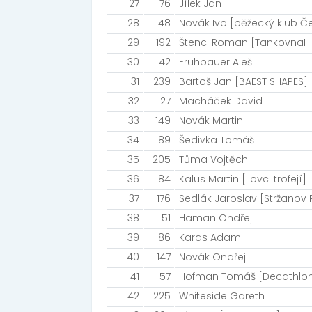
27
76
Jílek Jan
28
148
Novák Ivo [běžecký klub Če
29
192
Štencl Roman [TankovnaHl
30
42
Frühbauer Aleš
31
239
Bartoš Jan [BAEST SHAPES]
32
127
Macháček David
33
149
Novák Martin
34
189
Šedivka Tomáš
35
205
Tůma Vojtěch
36
84
Kalus Martin [Lovci trofejí]
37
176
Sedlák Jaroslav [Stržanov 
38
51
Haman Ondřej
39
86
Karas Adam
40
147
Novák Ondřej
41
57
Hofman Tomáš [Decathlon
42
225
Whiteside Gareth