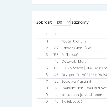
Zobrazit
záznamy
1
1
Kovář Jáchym
2
212
Vaníček Jan [ŠBV]
3
158
Pešl Josef
4
43
Gottwald Martin
5
65
Hulík Vojtěch [HTW Dvůr Krá
6
45
Grygera Tomáš [SHINDA R
7
182
Sobotka Vlastimil
8
121
Lněnička Jan [Dvůr Králo
9
71
Janko Jan [STG Choceň]
10
16
Blažek Lukáš