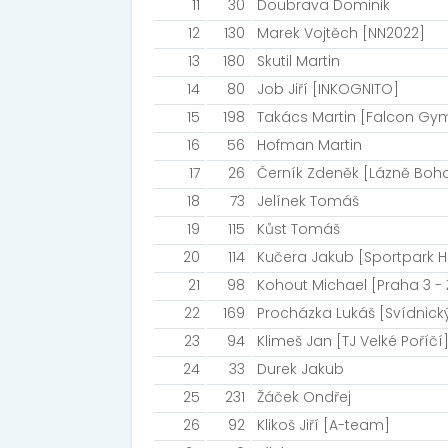
11
30
Doubrava Dominik
12
130
Marek Vojtěch [NN2022]
13
180
Skutil Martin
14
80
Job Jiří [INKOGNITO]
15
198
Takács Martin [Falcon Gy
16
56
Hofman Martin
17
26
Černík Zdeněk [Lázně Boh
18
73
Jelínek Tomáš
19
115
Kůst Tomáš
20
114
Kučera Jakub [Sportpark H
21
98
Kohout Michael [Praha 3 - 
22
169
Procházka Lukáš [Svídnick
23
94
Klimeš Jan [TJ Velké Poříčí
24
33
Durek Jakub
25
231
Žáček Ondřej
26
92
Klikoš Jiří [A-team]