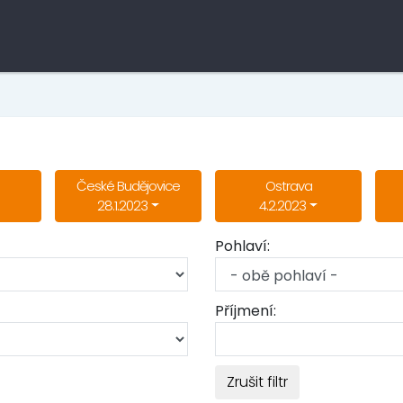
České Budějovice
Ostrava
28.1.2023
4.2.2023
Pohlaví:
Příjmení:
Zrušit filtr