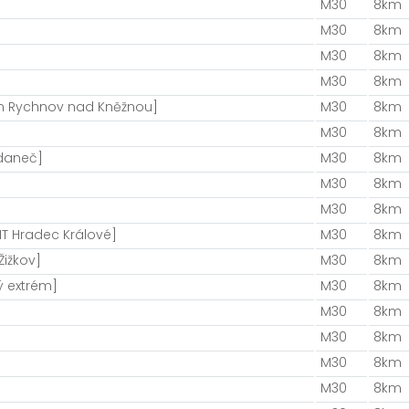
M30
8km
M30
8km
M30
8km
M30
8km
m Rychnov nad Kněžnou]
M30
8km
M30
8km
daneč]
M30
8km
M30
8km
M30
8km
IT Hradec Králové]
M30
8km
Žižkov]
M30
8km
ý extrém]
M30
8km
]
M30
8km
M30
8km
M30
8km
M30
8km