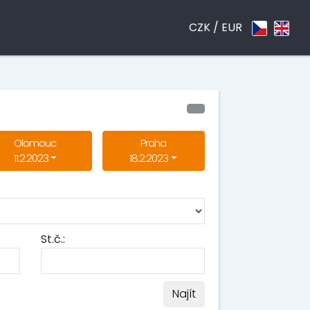
CZK /
EUR
Olomouc
Praha
11.2.2023
18.2.2023
St.č.:
Najít