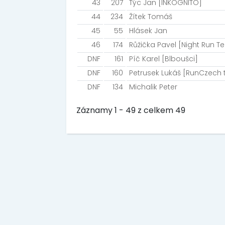
43
207
Týc Jan [INKOGNITO]
44
234
Žítek Tomáš
45
55
Hlásek Jan
46
174
Růžička Pavel [Night Run T
DNF
161
Píč Karel [Blboušci]
DNF
160
Petrusek Lukáš [RunCzech
DNF
134
Michalik Peter
Záznamy 1 - 49 z celkem 49