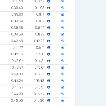
0:39:23
0:10:47
📷
📇
0:39:40
0:11:03
📷
📇
0:39:53
0:11:17
📷
📇
0:39:54
0:11:17
📷
📇
0:39:58
0:11:22
📷
📇
0:39:59
0:11:23
📷
📇
0:40:58
0:12:22
📷
📇
0:41:47
0:13:11
📷
📇
0:42:46
0:14:10
📷
📇
0:43:07
0:14:31
📷
📇
0:43:37
0:15:01
📷
📇
0:44:09
0:15:33
📷
📇
0:44:24
0:15:48
📷
📇
0:44:27
0:15:51
📷
📇
0:44:33
0:15:57
📷
📇
0:45:06
0:16:30
📷
📇