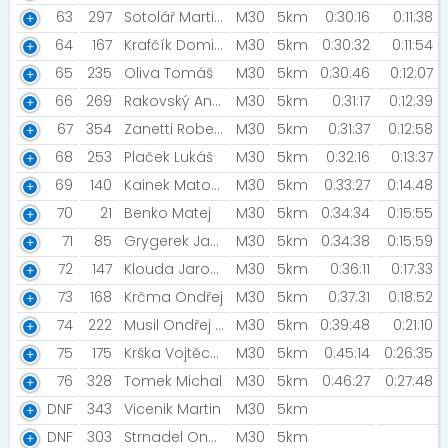
63
297
Sotolář Martin [Crowe - CA]
M30
5km
0:30:16
0:11:38
64
167
Krafčík Dominik
M30
5km
0:30:32
0:11:54
65
235
Oliva Tomáš
M30
5km
0:30:46
0:12:07
66
269
Rakovský Antonín [Cricetus]
M30
5km
0:31:17
0:12:39
67
354
Zanetti Roberto [Kozlíci]
M30
5km
0:31:37
0:12:58
68
253
Plaček Lukáš
M30
5km
0:32:16
0:13:37
69
140
Kainek Matouš
M30
5km
0:33:27
0:14:48
70
21
Benko Matej
M30
5km
0:34:34
0:15:55
71
85
Grygerek Jan [Neamám Tým]
M30
5km
0:34:38
0:15:59
72
147
Klouda Jaroslav
M30
5km
0:36:11
0:17:33
73
168
Krčma Ondřej
M30
5km
0:37:31
0:18:52
74
222
Musil Ondřej [AK Bastr Atlets]
M30
5km
0:39:48
0:21:10
75
175
Krška Vojtěch [Cricetus]
M30
5km
0:45:14
0:26:35
76
328
Tomek Michal
M30
5km
0:46:27
0:27:48
DNF
343
Vicenik Martin
M30
5km
DNF
303
Strnadel Ondřej [ATLETIKA Rýmařov]
M30
5km