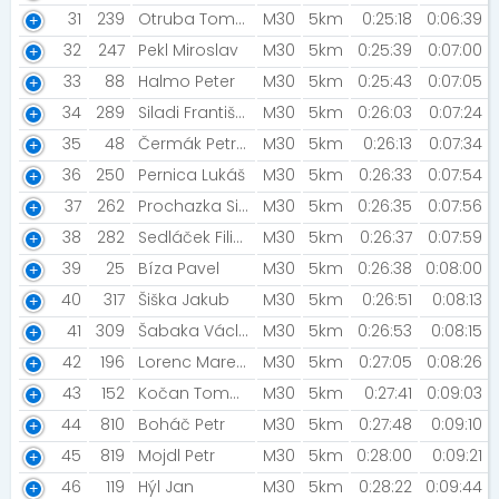
31
239
Otruba Tomáš
M30
5km
0:25:18
0:06:39
32
247
Pekl Miroslav
M30
5km
0:25:39
0:07:00
33
88
Halmo Peter
M30
5km
0:25:43
0:07:05
34
289
Siladi František
M30
5km
0:26:03
0:07:24
35
48
Čermák Petr [NN2022]
M30
5km
0:26:13
0:07:34
36
250
Pernica Lukáš
M30
5km
0:26:33
0:07:54
37
262
Prochazka Simon
M30
5km
0:26:35
0:07:56
38
282
Sedláček Filip [Orloběžci Žatčany]
M30
5km
0:26:37
0:07:59
39
25
Bíza Pavel
M30
5km
0:26:38
0:08:00
40
317
Šiška Jakub
M30
5km
0:26:51
0:08:13
41
309
Šabaka Václav
M30
5km
0:26:53
0:08:15
42
196
Lorenc Marek [Šneci v běhu]
M30
5km
0:27:05
0:08:26
43
152
Kočan Tomáš [AK Šneci]
M30
5km
0:27:41
0:09:03
44
810
Boháč Petr
M30
5km
0:27:48
0:09:10
45
819
Mojdl Petr
M30
5km
0:28:00
0:09:21
46
119
Hýl Jan
M30
5km
0:28:22
0:09:44