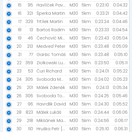
15
95
Havlíček Pavel [Crowe - CA]
M30
5km
0:23:10
0:04:32
16
321
Šperka Martin
M30
5km
0:23:21
0:04:42
17
329
Trtílek Martin
M30
5km
0:23:24
0:04:46
18
13
Bartoš Radim
M30
5km
0:23:33
0:04:54
19
46
Čechovič Miroslav [Siprin]
M30
5km
0:23:43
0:05:04
20
213
Medveď Peter
M30
5km
0:23:48
0:05:09
21
77
Garšic Tomáš
M30
5km
0:23:48
0:05:10
22
359
Ziolkowski Lukasz
M30
5km
0:23:50
0:05:11
23
53
Čuri Richard
M30
5km
0:24:01
0:05:22
24
305
Svoboda Martin [Crowe - CA]
M30
5km
0:24:02
0:05:23
25
201
Málek Zdeněk
M30
5km
0:24:13
0:05:34
26
306
Svoboda Tomáš
M30
5km
0:24:25
0:05:46
27
96
Havrdlik David
M30
5km
0:24:30
0:05:52
28
823
Málek Lukáš
M30
5km
0:24:44
0:06:06
29
218
Mikšánek Marek
M30
5km
0:24:56
0:06:17
30
110
Hruška Petr [Survivors]
M30
5km
0:25:10
0:06:31