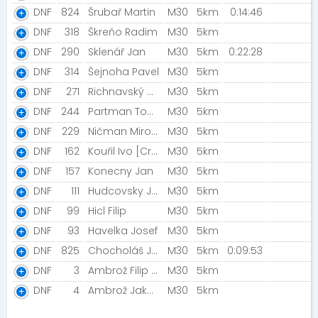
DNF
824
Šrubař Martin
M30
5km
0:14:46
DNF
318
Škreňo Radim
M30
5km
DNF
290
Sklenář Jan
M30
5km
0:22:28
DNF
314
Šejnoha Pavel
M30
5km
DNF
271
Richnavský Andrej [WildThing]
M30
5km
DNF
244
Partman Tomáš [WildThing]
M30
5km
DNF
229
Ničman Miroslav
M30
5km
DNF
162
Kouřil Ivo [Cricetus]
M30
5km
DNF
157
Konecny Jan
M30
5km
DNF
111
Hudcovsky Jaroslav [Golfisiti ]
M30
5km
DNF
99
Hicl Filip
M30
5km
DNF
93
Havelka Josef
M30
5km
DNF
825
Chocholáš Jan
M30
5km
0:09:53
DNF
3
Ambrož Filip [CUCUMIAO jr.]
M30
5km
DNF
4
Ambrož Jakub [CUCUMIAO jr.]
M30
5km