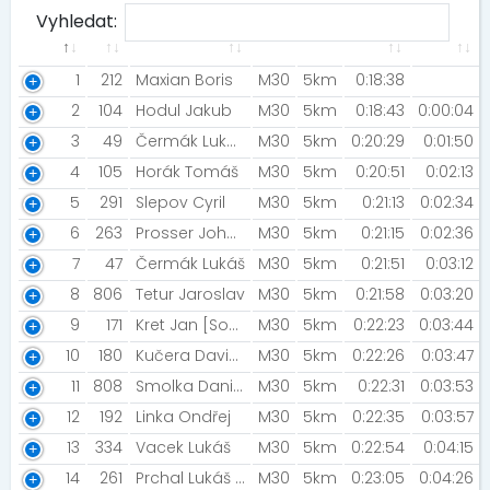
Vyhledat:
1
212
Maxian Boris
M30
5km
0:18:38
2
104
Hodul Jakub
M30
5km
0:18:43
0:00:04
3
49
Čermák Lukáš [PSK Olymp Praha]
M30
5km
0:20:29
0:01:50
4
105
Horák Tomáš
M30
5km
0:20:51
0:02:13
5
291
Slepov Cyril
M30
5km
0:21:13
0:02:34
6
263
Prosser Johnny [TvK]
M30
5km
0:21:15
0:02:36
7
47
Čermák Lukáš
M30
5km
0:21:51
0:03:12
8
806
Tetur Jaroslav
M30
5km
0:21:58
0:03:20
9
171
Kret Jan [Sonic]
M30
5km
0:22:23
0:03:44
10
180
Kučera David [ZFP2022]
M30
5km
0:22:26
0:03:47
11
808
Smolka Daniel
M30
5km
0:22:31
0:03:53
12
192
Linka Ondřej
M30
5km
0:22:35
0:03:57
13
334
Vacek Lukáš
M30
5km
0:22:54
0:04:15
14
261
Prchal Lukáš [Kanice]
M30
5km
0:23:05
0:04:26