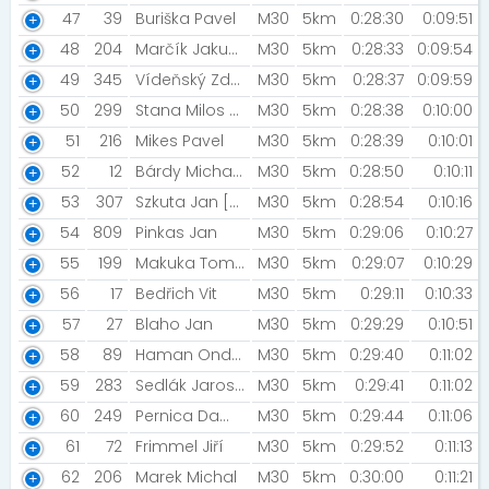
47
39
Buriška Pavel
M30
5km
0:28:30
0:09:51
48
204
Marčík Jakub [Kvítí MAJA]
M30
5km
0:28:33
0:09:54
49
345
Vídeňský Zdeněk
M30
5km
0:28:37
0:09:59
50
299
Stana Milos [Rodáci]
M30
5km
0:28:38
0:10:00
51
216
Mikes Pavel
M30
5km
0:28:39
0:10:01
52
12
Bárdy Michal [CUCUMIAO jr.]
M30
5km
0:28:50
0:10:11
53
307
Szkuta Jan [CUCUMIAO jr.]
M30
5km
0:28:54
0:10:16
54
809
Pinkas Jan
M30
5km
0:29:06
0:10:27
55
199
Makuka Tomáš
M30
5km
0:29:07
0:10:29
56
17
Bedřich Vit
M30
5km
0:29:11
0:10:33
57
27
Blaho Jan
M30
5km
0:29:29
0:10:51
58
89
Haman Ondřej
M30
5km
0:29:40
0:11:02
59
283
Sedlák Jaroslav [Stržanov RUNNERS ]
M30
5km
0:29:41
0:11:02
60
249
Pernica Damián
M30
5km
0:29:44
0:11:06
61
72
Frimmel Jiří
M30
5km
0:29:52
0:11:13
62
206
Marek Michal
M30
5km
0:30:00
0:11:21