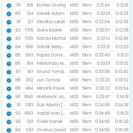
79
156
Eichler Ondřej
M30
5km
0:31:44
0:12:16
80
124
Daněk Adam
M30
5km
0:32:01
0:12:33
81
127
Dibelka Lukáš
M30
5km
0:32:04
0:12:36
82
1706
Sluka Radek
M30
5km
0:32:07
0:12:38
83
1739
Šanda Michal
M30
5km
0:32:14
0:12:46
84
1681
Sabák Matyáš
M30
5km
0:32:21
0:12:53
85
553
Papeš Dominik
M30
5km
0:32:49
0:13:21
86
164
Fékésházy Michal
M30
5km
0:33:01
0:13:32
87
197
Grund Tomáš [Rozběháme Roudnici]
M30
5km
0:33:08
0:13:40
88
292
Jun Tomas
M30
5km
0:33:20
0:13:52
89
484
Minařík Pavel
M30
5km
0:33:22
0:13:54
90
1840
Hrebewár Jakub
M30
5km
0:33:47
0:14:19
91
1783
Šulc Martin [Unfuckingbelievable]
M30
5km
0:34:06
0:14:38
92
1863
Vojtáš Ivan [Korejzova Legal vos]
M30
5km
0:34:49
0:15:21
93
120
Čížek Daniel
M30
5km
0:34:56
0:15:28
94
533
Ondruš David
M30
5km
0:34:56
0:15:28