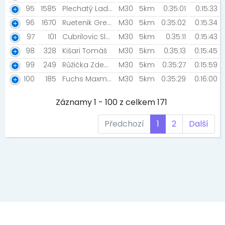
95
1585
Plechatý Ladislav [Rozběháme Česko]
M30
5km
0:35:01
0:15:33
96
1670
Ruetenik Gregory
M30
5km
0:35:02
0:15:34
97
101
Cubrilovic Slobodan [Cunami Family ]
M30
5km
0:35:11
0:15:43
98
328
Kišari Tomáš
M30
5km
0:35:13
0:15:45
99
249
Růžička Zdeněk
M30
5km
0:35:27
0:15:59
100
185
Fuchs Maxmilián
M30
5km
0:35:29
0:16:00
Záznamy 1 - 100 z celkem 171
Předchozí
1
2
Další
EVENT MEDIA s.r.o., Kaprova 42/14, 11000 Praha 1, IČ: 242 69 573