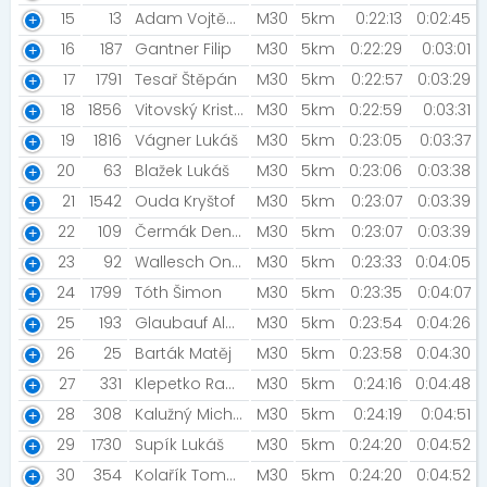
15
13
Adam Vojtěch [FFÚ VŠE]
M30
5km
0:22:13
0:02:45
16
187
Gantner Filip
M30
5km
0:22:29
0:03:01
17
1791
Tesař Štěpán
M30
5km
0:22:57
0:03:29
18
1856
Vitovský Kristián
M30
5km
0:22:59
0:03:31
19
1816
Vágner Lukáš
M30
5km
0:23:05
0:03:37
20
63
Blažek Lukáš
M30
5km
0:23:06
0:03:38
21
1542
Ouda Kryštof
M30
5km
0:23:07
0:03:39
22
109
Čermák Denis [SKI RUN Čakovice]
M30
5km
0:23:07
0:03:39
23
92
Wallesch Ondřej [OCR Čelákovice]
M30
5km
0:23:33
0:04:05
24
1799
Tóth Šimon
M30
5km
0:23:35
0:04:07
25
193
Glaubauf Aleš [Triatlon Slaný]
M30
5km
0:23:54
0:04:26
26
25
Barták Matěj
M30
5km
0:23:58
0:04:30
27
331
Klepetko Radim
M30
5km
0:24:16
0:04:48
28
308
Kalužný Michal
M30
5km
0:24:19
0:04:51
29
1730
Supík Lukáš
M30
5km
0:24:20
0:04:52
30
354
Kolařík Tomáš [Czech Flat Track racing]
M30
5km
0:24:20
0:04:52