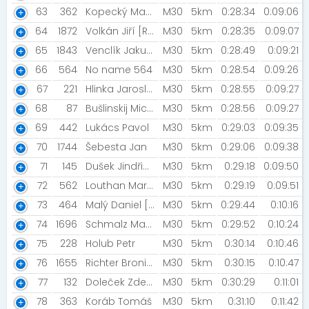
63
362
Kopecký Matěj
M30
5km
0:28:34
0:09:06
64
1872
Volkán Jiří [REF]
M30
5km
0:28:35
0:09:07
65
1843
Venclík Jakub [FFÚ VŠE]
M30
5km
0:28:49
0:09:21
66
564
No name 564
M30
5km
0:28:54
0:09:26
67
221
Hlinka Jaroslav [CollateralRun]
M30
5km
0:28:55
0:09:27
68
87
Bušlinskij Michail
M30
5km
0:28:56
0:09:27
69
442
Lukács Pavol
M30
5km
0:29:03
0:09:35
70
1744
Šebesta Jan
M30
5km
0:29:06
0:09:38
71
145
Dušek Jindřich
M30
5km
0:29:18
0:09:50
72
562
Louthan Martin [No foot no stress]
M30
5km
0:29:19
0:09:51
73
464
Malý Daniel [BEAST OCR team]
M30
5km
0:29:44
0:10:16
74
1696
Schmalz Matěj
M30
5km
0:29:52
0:10:24
75
228
Holub Petr
M30
5km
0:30:14
0:10:46
76
1655
Richter Bronislav [Šneci v běhu]
M30
5km
0:30:15
0:10:47
77
132
Doleček Zdeněk [Žer slimáky]
M30
5km
0:30:29
0:11:01
78
363
Koráb Tomáš
M30
5km
0:31:10
0:11:42