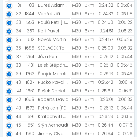
31
83
Bureš Adam [NN2022]
M30
5km
0:24:32
0:05:04
32
1844
Vepřek Jiří
M30
5km
0:24:37
0:05:08
33
1553
Paulů Petr [Horní Branná]
M30
5km
0:24:50
0:05:22
34
357
Kolii Pavel
M30
5km
0:24:51
0:05:23
35
512
Novák Martin
M30
5km
0:24:57
0:05:29
36
1686
SEDLÁČEK Tomáš [ACS 1893]
M30
5km
0:25:00
0:05:32
37
294
Jůza Petr
M30
5km
0:25:12
0:05:44
38
431
Lelek Štěpán [Rozběháme Neratovice]
M30
5km
0:25:13
0:05:45
39
1762
Šnajdr Marek
M30
5km
0:25:13
0:05:45
40
1627
Pučko Pavol [Czech Flat Track ]
M30
5km
0:25:42
0:06:14
41
1561
Pešek Daniel [AC Turnov]
M30
5km
0:25:59
0:06:31
42
1658
Roberts David
M30
5km
0:26:01
0:06:33
43
1572
Petrů Jan [PENTA GYM]
M30
5km
0:26:12
0:06:44
44
391
Kratochvíl Ladislav
M30
5km
0:26:23
0:06:55
45
551
Srÿn Aernoudt
M30
5km
0:26:44
0:07:16
46
550
Jimmy Clyborn
M30
5km
0:26:54
0:07:26