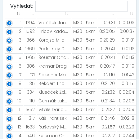
Vyhledat:
1
1794
Vaníček Jan [STG Česká Lípa]
M30
5km
0:19:31
0:00:03
2
1592
Hricov Radoslav [Rozběháme Prahu ]
M30
5km
0:20:05
0:00:37
3
366
Korejza Milan [STG Mlada Boleslav]
M30
5km
0:20:29
0:01:01
4
1669
Rudnitskiy Daniil [P&G Running Club]
M30
5km
0:20:41
0:01:13
5
1765
Šoustar Ondřej Michal [FFÚ VŠE]
M30
5km
0:20:41
0:01:13
6
386
kramar Dragan [ISTRun]
M30
5km
0:20:47
0:01:19
7
171
Fleischer Marc [BeTri ]
M30
5km
0:21:10
0:01:42
8
35
Bekaert Thomas
M30
5km
0:21:20
0:01:51
9
334
Klusáček Zdeněk [OCR Čelákovice]
M30
5km
0:21:32
0:02:04
10
110
Čermák Lukáš [PSK OLYMP PRAHA ]
M30
5km
0:21:34
0:02:06
11
1852
Vitale Dario Manuel
M30
5km
0:21:37
0:02:09
12
317
Káš František [Penny Market s.r.o.]
M30
5km
0:21:46
0:02:18
13
1633
Rašovský Matěj [Benešovský běžecký klub]
M30
5km
0:21:57
0:02:29
14
546
Felcman Ondřej
M30
5km
0:22:12
0:02:44