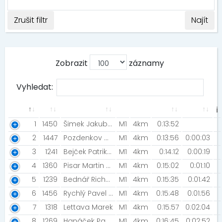
Zrušit filtr
Najít
Zobrazit
záznamy
Vyhledat:
ℹ
1
1450
Šimek Jakub [Morek.cz]
M1
4km
0:13:52
2
1447
Pozdenkov Michael [2BWinner]
M1
4km
0:13:56
0:00:03
3
1241
Bejček Patrik [Trailpoint.cz]
M1
4km
0:14:12
0:00:19
4
1360
Pisar Martin [Team CykloTrener]
M1
4km
0:15:02
0:01:10
5
1239
Bednář Richard [Night run team, CEPro team ]
M1
4km
0:15:35
0:01:42
6
1456
Rychlý Pavel [INNOGY]
M1
4km
0:15:48
0:01:56
7
1318
Lettava Marek
M1
4km
0:15:57
0:02:04
8
1269
Hanáček Pavel
M1
4km
0:16:45
0:02:52