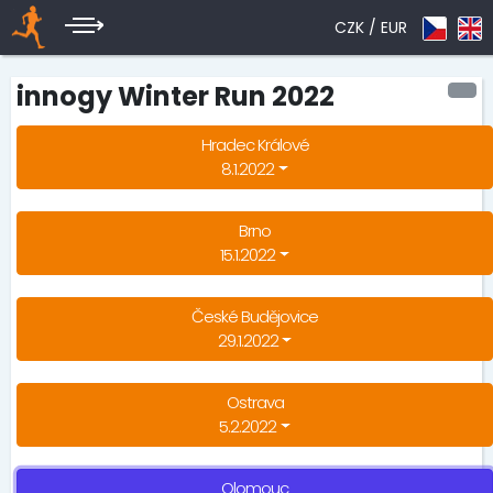
CZK /
EUR
innogy Winter Run 2022
Hradec Králové
8.1.2022
Brno
15.1.2022
České Budějovice
29.1.2022
Ostrava
5.2.2022
Olomouc