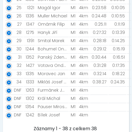
25
1321
Magál Igor
M1
4km
0:23:58
0:10:05
26
1336
Muller Michael
M1
4km
0:24:48
0:10:55
27
1347
Omámik Filip
M1
4km
0:25:11
0:11:19
28
1275
Hanyk Jiří
M1
4km
0:27:32
0:13:39
29
1391
Smital Marek
M1
4km
0:28:18
0:14:25
30
1244
Bohumel Ondrej
M1
4km
0:29:12
0:15:19
31
1352
Panský Zdeněk [Prostě běž!]
M1
4km
0:30:44
0:16:51
32
1427
Votava Ondřej
M1
4km
0:31:28
0:17:35
33
1335
Moravec Jan
M1
4km
0:32:14
0:18:22
34
1333
Mikláš Josef [Miklášovi ]
M1
4km
0:38:27
0:24:35
DNF
1263
Furmánek Jakub [Innogy]
M1
4km
DNF
1302
Král Michal
M1
4km
DNF
1354
Pauser Miroslav [Rodina Pauser]
M1
4km
DNF
1242
Bílek Josef
M1
4km
Záznamy 1 - 38 z celkem 38