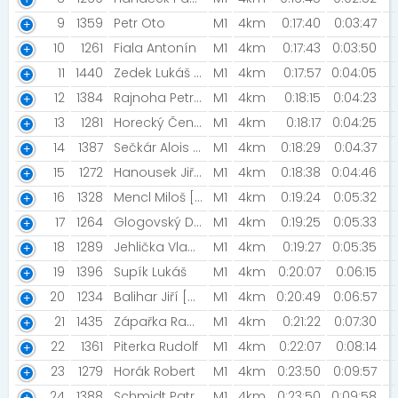
9
1359
Petr Oto
M1
4km
0:17:40
0:03:47
10
1261
Fiala Antonín
M1
4km
0:17:43
0:03:50
11
1440
Zedek Lukáš [Nigth Run Team]
M1
4km
0:17:57
0:04:05
12
1384
Rajnoha Petr [Rejsci]
M1
4km
0:18:15
0:04:23
13
1281
Horecký Čeněk [HEČ Nový Přerov]
M1
4km
0:18:17
0:04:25
14
1387
Sečkár Alois [TJ Sokol Praha-Krč]
M1
4km
0:18:29
0:04:37
15
1272
Hanousek Jiří [Road racing Podorlicko]
M1
4km
0:18:38
0:04:46
16
1328
Mencl Miloš [NN Night Run Team]
M1
4km
0:19:24
0:05:32
17
1264
Glogovský David [Šneci v běhu]
M1
4km
0:19:25
0:05:33
18
1289
Jehlička Vladimír
M1
4km
0:19:27
0:05:35
19
1396
Supík Lukáš
M1
4km
0:20:07
0:06:15
20
1234
Balihar Jiří [Balini FSC]
M1
4km
0:20:49
0:06:57
21
1435
Zápařka Radek [Mikonauti]
M1
4km
0:21:22
0:07:30
22
1361
Piterka Rudolf
M1
4km
0:22:07
0:08:14
23
1279
Horák Robert
M1
4km
0:23:50
0:09:57
24
1388
Schmidt Patrik
M1
4km
0:23:50
0:09:58