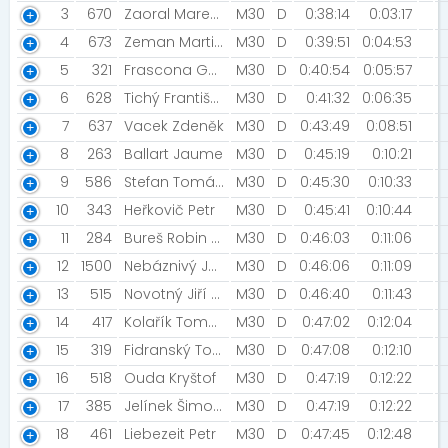
3
670
Zaoral Marek [UrbanBajk]
M30
D
0:38:14
0:03:17
4
673
Zeman Martin [TJ Sokol Kralovice]
M30
D
0:39:51
0:04:53
5
321
Frascona Gabriele [Tri Fun Fit]
M30
D
0:40:54
0:05:57
6
628
Tichý František
M30
D
0:41:32
0:06:35
7
637
Vacek Zdeněk
M30
D
0:43:49
0:08:51
8
263
Ballart Jaume
M30
D
0:45:19
0:10:21
9
586
Stefan Tomáš [NN2022]
M30
D
0:45:30
0:10:33
10
343
Heřkovič Petr
M30
D
0:45:41
0:10:44
11
284
Bureš Robin [Cítoliby]
M30
D
0:46:03
0:11:06
12
1500
Nebáznivý Jan
M30
D
0:46:06
0:11:09
13
515
Novotný Jiří [DÁŠA2022]
M30
D
0:46:40
0:11:43
14
417
Kolařík Tomáš [Czech Flat Track racing]
M30
D
0:47:02
0:12:04
15
319
Fidranský Tomáš
M30
D
0:47:08
0:12:10
16
518
Ouda Kryštof
M30
D
0:47:19
0:12:22
17
385
Jelínek Šimon [NN2022]
M30
D
0:47:19
0:12:22
18
461
Liebezeit Petr
M30
D
0:47:45
0:12:48