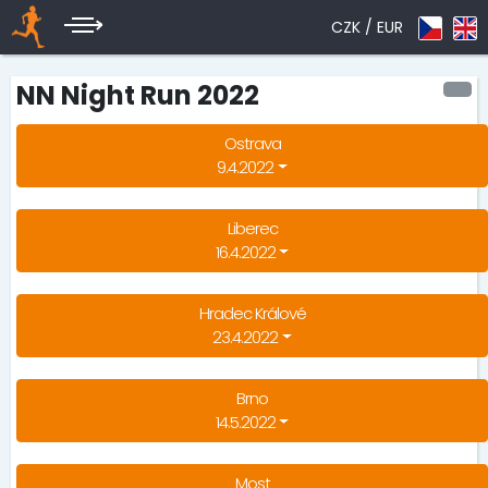
CZK /
EUR
NN Night Run 2022
Ostrava
9.4.2022
Liberec
16.4.2022
Hradec Králové
23.4.2022
Brno
14.5.2022
Most