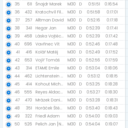
35
611
Šnajdr Marek
M30
D
0:51:51
0:16:54
36
432
Kratochvíl Filip
M30
D
0:51:58
0:17:01
37
257
Alltman David
M30
D
0:52:16
0:17:18
38
341
Hegar Jan
M30
D
0:52:39
0:17:41
39
458
Láska Vojtěch [Prostě Běž!]
M30
D
0:52:39
0:17:42
40
696
Vavřinec Vít
M30
D
0:52:46
0:17:48
41
416
Kolář Matěj
M30
D
0:52:49
0:17:52
42
653
Vojíř Tomáš
M30
D
0:52:56
0:17:59
43
314
ETAME Emile
M30
D
0:53:04
0:18:06
44
462
Lichtenstein Tomer
M30
D
0:53:12
0:18:15
45
414
Kohout Michael [Praha 3 - Žižkov]
M30
D
0:53:25
0:18:28
46
555
Reyes Aldaco Luis Alfonso [DEUS]
M30
D
0:53:27
0:18:30
47
470
Mrázek Daniel [Geošneci]
M30
D
0:53:28
0:18:31
48
351
Horáček Štěpán
M30
D
0:53:40
0:18:43
49
322
Friedl Adam
M30
D
0:54:00
0:19:03
50
526
Pelich Jan [Nedoběhnem]
M30
D
0:54:04
0:19:07