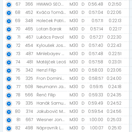
67
366
HWANG SEONGHYUN
M30
D
0:56:48
0:21:50
68
452
Kváča Tomáš [STRABAG]
M30
D
0:57:04
0:22:06
69
348
Holeček Patrik [DreamTeam]
M30
D
0:57:11
0:22:13
70
465
Lotan Barak
M30
D
0:57:14
0:22:17
71
467
Lukács Pavol
M30
D
0:57:27
0:22:30
72
454
Kyloušek Josef
M30
D
0:57:40
0:22:43
73
487
Minlebayev Ruslan
M30
D
0:57:48
0:22:51
74
481
Matějček Leoš
M30
D
0:57:58
0:23:01
75
342
Henzl Filip
M30
D
0:58:03
0:23:06
76
325
Fron Dominik [DEUS]
M30
D
0:58:57
0:24:00
77
508
Neumann Janek
M30
D
0:59:15
0:24:18
78
566
Řenč Filip
M30
D
0:59:33
0:24:35
79
335
Hanák Samuel [NN2022]
M30
D
0:59:49
0:24:52
80
374
Jakubovič Marek [Prostě běž!]
M30
D
0:59:54
0:24:56
81
667
Wiesner Jonáš [PROSTĚ BĚŽ!]
M30
D
1:00:00
0:25:03
82
498
Nápravník Lukáš
M30
D
1:00:07
0:25:10