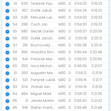
51
626
Tedarek Pavel [Cobram Team]
M30
D
0:54:20
0:19:23
52
307
Dolák Jakub
M30
D
0:54:29
0:19:32
53
528
Petrusek Lukáš [RunCzech team ]
M30
D
0:54:30
0:19:33
54
298
Čech Jan
M30
D
0:54:30
0:19:33
55
580
Slezák Daniel
M30
D
0:55:07
0:20:09
56
309
Dufek Jaroslav [NN Night Run Team]
M30
D
0:55:18
0:20:21
57
281
Brumovský Michal [Bubbles team]
M30
D
0:55:38
0:20:41
58
356
Hrazdíra Šimon
M30
D
0:55:44
0:20:46
59
541
Potúček Martin
M30
D
0:55:53
0:20:55
60
350
Hora Michal [Zaglebie Sosnowiec]
M30
D
0:56:05
0:21:07
61
260
Augustin Martin [FK Union Slaný]
M30
D
0:56:12
0:21:15
62
521
Panýrek Lukáš
M30
D
0:56:15
0:21:17
63
674
Zháněl Jan
M30
D
0:56:16
0:21:19
64
484
Miguel Mark
M30
D
0:56:32
0:21:35
65
9
Janda Martin
M30
D
0:56:40
0:21:42
66
616
Štefan František
M30
D
0:56:46
0:21:48