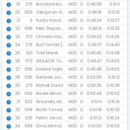
19
275
Bondarenko Mykola
M30
D
0:48:08
0:13:11
20
669
Zákopčan Vladimir
M30
D
0:48:16
0:13:19
21
5
Pučko Pavol [CZECH FLAT TRACK]
M30
D
0:48:24
0:13:27
22
698
Piller Štěpán [AR PRAGUE]
M30
D
0:48:31
0:13:33
23
370
Chmela Václav
M30
D
0:49:02
0:14:05
24
276
Borl Tomáš [HZSP Lovochemie a.s.]
M30
D
0:49:37
0:14:40
25
631
Tošil Marek
M30
D
0:49:45
0:14:48
26
572
SEDLÁČEK Tomáš [ACS 1893]
M30
D
0:49:47
0:14:50
27
695
Doležal Vojtěch [DÁŠA2022]
M30
D
0:49:48
0:14:50
28
595
Šatanek Jozef [Šatanek]
M30
D
0:50:09
0:15:12
29
273
Blahak David
M30
D
0:50:35
0:15:38
30
556
Riedel Miroslav
M30
D
0:50:49
0:15:52
31
602
Šimunský Michal
M30
D
0:51:11
0:16:14
32
558
Richtr Tomáš
M30
D
0:51:18
0:16:20
33
525
Pelich Jaroslav [Nedoběhnem]
M30
D
0:51:21
0:16:24
34
599
Šíma Michal
M30
D
0:51:50
0:16:53