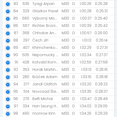
83
636
Tyagi Arpan
M30
D
1:00:26
0:25:28
84
329
Glazkov Pavel
M30
D
1:00:28
0:25:31
85
660
Výborný Michal [GP Kolín]
M30
D
1:00:37
0:25:40
86
557
Richter Bronislav [Šneci v běhu]
M30
D
1:00:39
0:25:42
87
368
Chhokar Anup [DEUS]
M30
D
1:00:57
0:26:00
88
297
Čech Jiří
M30
D
1:01:12
0:26:14
89
407
Khimchenko Dmytro [NN2022]
M30
D
1:02:29
0:27:31
90
505
Nepomucký Josef
M30
D
1:02:34
0:27:37
91
428
Kotvald Roman
M30
D
1:02:55
0:27:58
92
353
Horak Martin [Restaurant na konci galaxie z.s.]
M30
D
1:03:13
0:28:16
93
280
Brůček Adam
M30
D
1:03:15
0:28:18
94
377
Jandl Oldřich
M30
D
1:03:20
0:28:23
95
514
Novosad Štefan [ForeverAlone]
M30
D
1:03:35
0:28:37
96
270
Belfi Michal
M30
D
1:03:47
0:28:49
97
334
Han Seung Hwan
M30
D
1:04:02
0:29:05
98
490
monroe Kim
M30
D
1:04:26
0:29:29