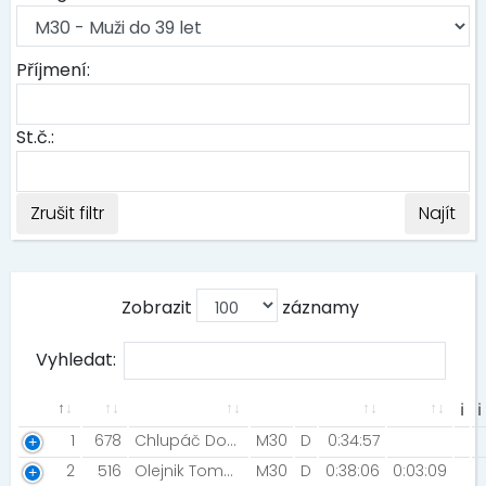
Příjmení:
St.č.:
Zrušit filtr
Najít
Zobrazit
záznamy
Vyhledat:
ℹ
ℹ
1
678
Chlupáč Dominik [MIZUNO TEAM]
M30
D
0:34:57
2
516
Olejnik Tomasz [Edi Team Zgorzelec ]
M30
D
0:38:06
0:03:09