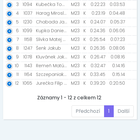
3
1094
Kubečka Tomáš
M23
K
0:22:23
0:03:53
4
1037
Harag Miroslav [Slivkove gule]
M23
K
0:23:19
0:04:48
5
1230
Chabada Jan [Atletika Roudnice nad Labem]
M23
K
0:24:07
0:05:37
6
1099
Kupka Daniel [Night Run Team]
M23
K
0:24:36
0:06:06
7
1158
Slivka Matej [Slivkove gule]
M23
K
0:25:54
0:07:23
8
1247
Šenk Jakub
M23
K
0:26:36
0:08:06
9
1078
Kluvánek Jakub [Slivkové gule ]
M23
K
0:26:47
0:08:16
10
1143
Remeň Matúš [Slivkove gule]
M23
K
0:32:47
0:14:16
11
1164
Szczepaniak Andrzej [Slivkove gule]
M23
K
0:33:45
0:15:14
12
1065
Jurečka Filip [NIKI Team]
M23
K
0:39:20
0:20:50
Záznamy 1 - 12 z celkem 12
Předchozí
1
Další