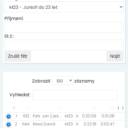
Příjmení:
St.č.:
Zrušit filtr
Najít
Zobrazit
záznamy
Vyhledat:
ℹ
ℹ
1
1132
Petr Jan [Ještětice]
M23
K
0:20:09
0:01:38
2
1144
Rexa David
M23
K
0:22:18
0:03:47