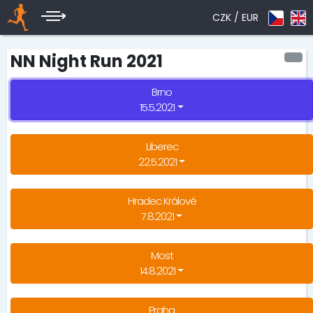
CZK /
EUR
NN Night Run 2021
Brno
15.5.2021
Liberec
22.5.2021
Hradec Králové
7.8.2021
Most
14.8.2021
Praha