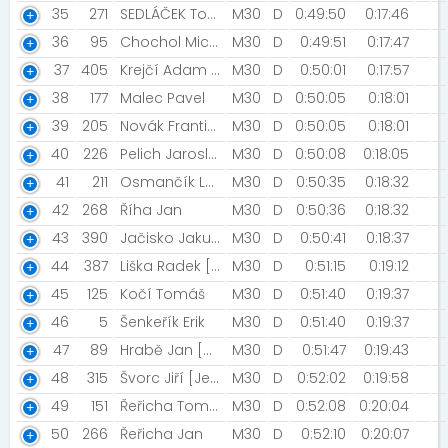
35
271
SEDLÁČEK Tomáš [ACS 1893]
M30
D
0:49:50
0:17:46
36
95
Chochol Michael [innogy]
M30
D
0:49:51
0:17:47
37
405
Krejčí Adam [Praha 4]
M30
D
0:50:01
0:17:57
38
177
Malec Pavel
M30
D
0:50:05
0:18:01
39
205
Novák František
M30
D
0:50:05
0:18:01
40
226
Pelich Jaroslav
M30
D
0:50:08
0:18:05
41
211
Osmančík Leo [Lion]
M30
D
0:50:35
0:18:32
42
268
Říha Jan
M30
D
0:50:36
0:18:32
43
390
Jačisko Jakub [Running cz]
M30
D
0:50:41
0:18:37
44
387
Liška Radek [Running cz]
M30
D
0:51:15
0:19:12
45
125
Kočí Tomáš
M30
D
0:51:40
0:19:37
46
5
Šenkeřík Erik
M30
D
0:51:40
0:19:37
47
89
Hrabě Jan [ABC]
M30
D
0:51:47
0:19:43
48
315
Švorc Jiří [Ještětice]
M30
D
0:52:02
0:19:58
49
151
Řeřicha Tomáš
M30
D
0:52:08
0:20:04
50
266
Řeřicha Jan
M30
D
0:52:10
0:20:07