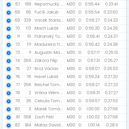
67
199
Nepomucký Josef
M30
D
0:55:44
0:23:41
68
65
Fučík Jakub
M30
D
0:55:54
0:23:50
69
329
Vacek Stanislav
M30
D
0:56:27
0:24:23
70
172
Mach Lukáš
M30
D
0:56:30
0:24:26
71
61
Fidranský Tomáš
M30
D
0:56:41
0:24:37
72
171
Madureira Trufen Carlos Eduardo [Trufens]
M30
D
0:56:42
0:24:38
73
11
Augustin Martin [FK Union Slaný]
M30
D
0:57:17
0:25:13
74
359
Zákora Filip
M30
D
0:57:31
0:25:27
75
27
Brož Václav
M30
D
0:58:07
0:26:03
76
76
Havel Lukáš
M30
D
0:59:24
0:27:20
77
256
Reichel Tomáš
M30
D
0:59:27
0:27:23
78
2
Vrána Vilém [Vránisko]
M30
D
0:59:31
0:27:27
79
35
Cebula Tomáš
M30
D
0:59:57
0:27:53
80
3
Marek Tomáš [Proroci zadní řady]
M30
D
1:00:00
0:27:56
81
358
Zach Petr
M30
D
1:00:02
0:27:58
82
184
Matas David [OZP Running]
M30
D
1:00:14
0:28:11