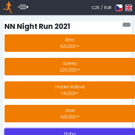
CZK /
EUR
NN Night Run 2021
Brno
15.5.2021
Liberec
22.5.2021
Hradec Králové
7.8.2021
Most
14.8.2021
Praha