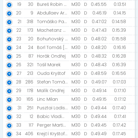
19
30
Bureš Robin [Cítoliby]
M30
D
0:45:55
0:13:51
20
9
Abdullaev Arseniy [NN2021]
M30
D
0:46:19
0:14:15
21
318
Tomáško Pavel
M30
D
0:47:02
0:14:58
22
173
Machetanz Marek
M30
D
0:47:43
0:15:39
23
20
Bohuňovský Lukáš
M30
D
0:48:02
0:15:58
24
24
Borl Tomáš [HZSP Lovochemie a.s.]
M30
D
0:48:20
0:16:16
25
87
Horák Ondřej
M30
D
0:48:32
0:16:28
26
321
Tošil Marek
M30
D
0:48:43
0:16:39
27
213
Ouda Kryštof
M30
D
0:48:59
0:16:56
28
286
Stefan Tomáš [NN2021]
M30
D
0:49:07
0:17:03
29
178
Malík Ondřej
M30
D
0:49:14
0:17:10
30
165
Linc Milan
M30
D
0:49:15
0:17:12
31
251
Pusztai Ladislav
M30
D
0:49:44
0:17:40
32
12
Babic Vladimír [Generace Q]
M30
D
0:49:44
0:17:41
33
117
Perger Martin [Rozběháme Neratovice]
M30
D
0:49:45
0:17:42
34
406
Krejčí Kryštof [Praha 4]
M30
D
0:49:49
0:17:45