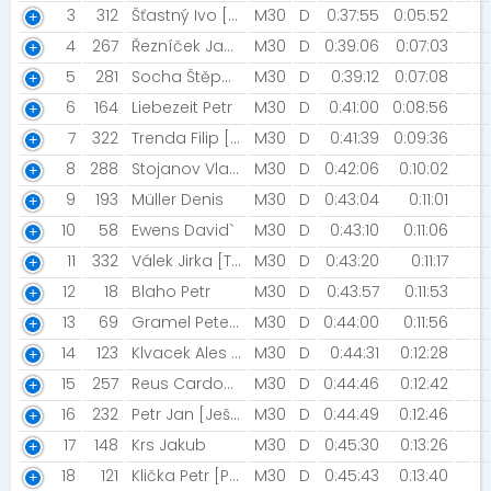
3
312
Šťastný Ivo [MK Seitl Ostrava]
M30
D
0:37:55
0:05:52
4
267
Řezníček Jan [Slovácko run club]
M30
D
0:39:06
0:07:03
5
281
Socha Štěpán [Poko Running Team]
M30
D
0:39:12
0:07:08
6
164
Liebezeit Petr
M30
D
0:41:00
0:08:56
7
322
Trenda Filip [Vltava Fund Ski Team]
M30
D
0:41:39
0:09:36
8
288
Stojanov Vladimír
M30
D
0:42:06
0:10:02
9
193
Müller Denis
M30
D
0:43:04
0:11:01
10
58
Ewens David`
M30
D
0:43:10
0:11:06
11
332
Válek Jirka [Tlustokožec v topu]
M30
D
0:43:20
0:11:17
12
18
Blaho Petr
M30
D
0:43:57
0:11:53
13
69
Gramel Peter [Darkside workout]
M30
D
0:44:00
0:11:56
14
123
Klvacek Ales [TJ Sokol Ptení]
M30
D
0:44:31
0:12:28
15
257
Reus Cardoso Ricardo [Run Crew Tereza]
M30
D
0:44:46
0:12:42
16
232
Petr Jan [Ještětice]
M30
D
0:44:49
0:12:46
17
148
Krs Jakub
M30
D
0:45:30
0:13:26
18
121
Klička Petr [P&P]
M30
D
0:45:43
0:13:40