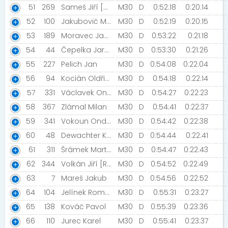
51
269
Sameš Jiří [NN2021]
M30
D
0:52:18
0:20:14
52
100
Jakubovič Marek
M30
D
0:52:19
0:20:15
53
189
Moravec Jan [DSV Air&Sea]
M30
D
0:53:22
0:21:18
54
44
Čepelka Jaroslav [NN2021]
M30
D
0:53:30
0:21:26
55
227
Pelich Jan
M30
D
0:54:08
0:22:04
56
94
Kocián Oldřich
M30
D
0:54:18
0:22:14
57
331
Václavek Ondřej
M30
D
0:54:27
0:22:23
58
367
Zlámal Milan
M30
D
0:54:41
0:22:37
59
341
Vokoun Ondřej [NN2021]
M30
D
0:54:42
0:22:38
60
48
Dewachter Kevin
M30
D
0:54:44
0:22:41
61
311
Šrámek Martin [NN2021]
M30
D
0:54:47
0:22:43
62
344
Volkán Jiří [REF]
M30
D
0:54:52
0:22:49
63
7
Mareš Jakub
M30
D
0:54:56
0:22:52
64
104
Jelínek Roman
M30
D
0:55:31
0:23:27
65
138
Kováč Pavol
M30
D
0:55:39
0:23:36
66
110
Jurec Karel
M30
D
0:55:41
0:23:37