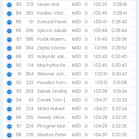
83
273
Sezen Anil
M30
D
1:00:20
0:28:16
84
382
Kadlec Václav [Smolixice]
M30
D
1:00:45
0:28:41
85
51
Dolezal Pavel
M30
D
1:00:47
0:28:43
86
296
Sýkora Jakub
M30
D
1:00:48
0:28:44
87
386
Polák Maxim [Maxim Team]
M30
D
1:01:40
0:29:36
88
394
Zejda Václav
M30
D
1:01:56
0:29:52
89
82
Hokynář Jakub
M30
D
1:02:43
0:30:40
90
174
Machytka Petr
M30
D
1:02:46
0:30:42
91
354
Wiesner Jonáš [PROSTĚ BĚŽ!]
M30
D
1:02:51
0:30:47
92
222
Pavelka Tomáš
M30
D
1:03:12
0:31:08
93
303
Šebek Ondřej
M30
D
1:03:38
0:31:34
94
43
Čeněk Tom [The World]
M30
D
1:04:27
0:32:23
95
274
Skála Hubert
M30
D
1:04:27
0:32:24
96
335
Veselý Viktor [Campus#4]
M30
D
1:04:28
0:32:25
97
234
Pfrogner Martin [Restaurant na konci galaxie z.s.]
M30
D
1:04:29
0:32:25
98
278
Slavkov Peter
M30
D
1:04:30
0:32:26