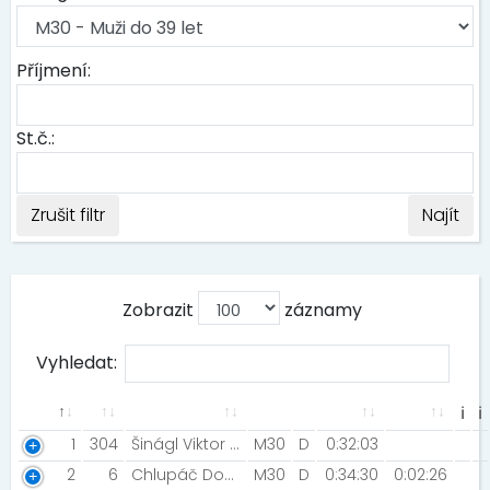
Příjmení:
St.č.:
Zrušit filtr
Najít
Zobrazit
záznamy
Vyhledat:
ℹ
ℹ
1
304
Šinágl Viktor [NN2021]
M30
D
0:32:03
2
6
Chlupáč Dominik [Mizuno team]
M30
D
0:34:30
0:02:26