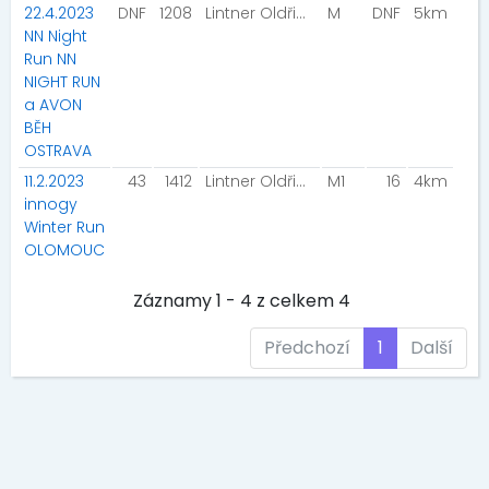
22.4.2023
DNF
1208
Lintner Oldřich
M
DNF
5km
NN Night
Run NN
NIGHT RUN
a AVON
BĚH
OSTRAVA
11.2.2023
43
1412
Lintner Oldřich
M1
16
4km
innogy
Winter Run
OLOMOUC
Záznamy 1 - 4 z celkem 4
Předchozí
1
Další