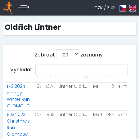
CZK /
EUR
Oldřich Lintner
Zobrazit
záznamy
Vyhledat:
17.2.2024
37
1374
Lintner Oldřich
M1
13
4km
innogy
Winter Run
OLOMOUC
9.12.2023
DNF
1863
Lintner Oldřich
M30
DNF
5km
Christmas
Run
Olomouc