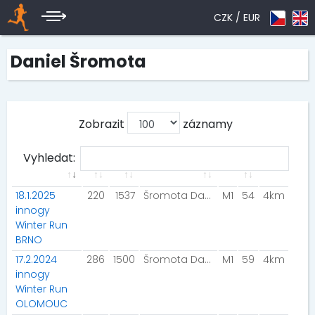
CZK /
EUR
Daniel Šromota
Zobrazit
záznamy
Vyhledat:
18.1.2025
220
1537
Šromota Daniel
M1
54
4km
innogy
Winter Run
BRNO
17.2.2024
286
1500
Šromota Daniel
M1
59
4km
innogy
Winter Run
OLOMOUC