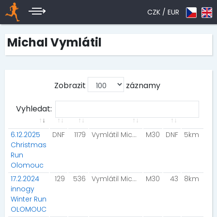
CZK /
EUR
Michal Vymlátil
Zobrazit
záznamy
Vyhledat:
6.12.2025
DNF
1179
Vymlátil Michal
M30
DNF
5km
Christmas
Run
Olomouc
17.2.2024
129
536
Vymlátil Michal
M30
43
8km
innogy
Winter Run
OLOMOUC