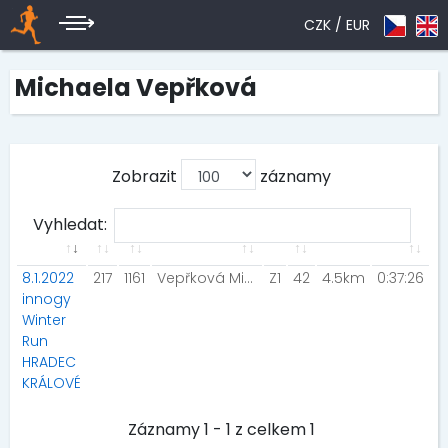
CZK /
EUR
Michaela Vepřková
Zobrazit
záznamy
Vyhledat:
8.1.2022
217
1161
Vepřková Michaela
Z1
42
4.5km
0:37:26
innogy
Winter
Run
HRADEC
KRÁLOVÉ
Záznamy 1 - 1 z celkem 1