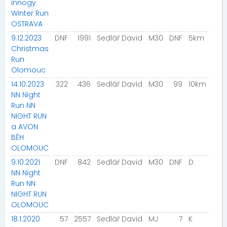
innogy
Winter Run
OSTRAVA
9.12.2023
DNF
1991
Sedlář David
M30
DNF
5km
Christmas
Run
Olomouc
14.10.2023
322
436
Sedlář David
M30
99
10km
NN Night
Run NN
NIGHT RUN
a AVON
BĚH
OLOMOUC
9.10.2021
DNF
842
Sedlář David
M30
DNF
D
NN Night
Run NN
NIGHT RUN
OLOMOUC
18.1.2020
57
2557
Sedlář David
MJ
7
K