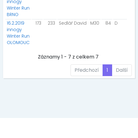
innogy
Winter Run
BRNO
16.2.2019
173
233
Sedlář David
M30
84
D
innogy
Winter Run
OLOMOUC
Záznamy 1 - 7 z celkem 7
Předchozí
1
Další
EVENT MEDIA s.r.o., Kaprova 42/14, 11000 Praha 1, IČ: 242 69 573
DIČ: CZ 242 69 573