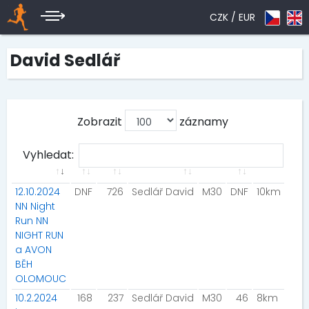
CZK /
EUR
David Sedlář
Zobrazit
záznamy
Vyhledat:
12.10.2024
DNF
726
Sedlář David
M30
DNF
10km
NN Night
Run NN
NIGHT RUN
a AVON
BĚH
OLOMOUC
10.2.2024
168
237
Sedlář David
M30
46
8km