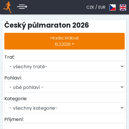
CZK /
EUR
Český půlmaraton 2026
Hradec Králové
15.3.2026
Trať:
Pohlaví:
Kategorie:
Příjmení: