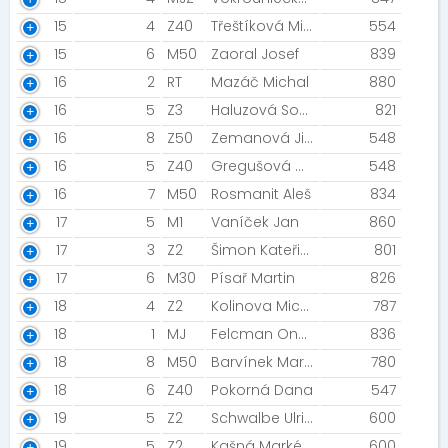
15
4
Z40
Třeštíková Michaela
554
15
6
M50
Zaoral Josef
839
16
2
RT
Mazáč Michal
880
16
5
Z3
Haluzová Soňa
821
16
8
Z50
Zemanová Jitka
548
16
5
Z40
Gregušová Gabriela
548
16
7
M50
Rosmanit Aleš
834
17
5
M1
Vaníček Jan
860
17
3
Z2
Šimon Kateřina
801
17
6
M30
Písař Martin
826
18
4
Z2
Kolinova Michaela
787
18
1
MJ
Felcman Ondřej
836
18
8
M50
Barvínek Martin
780
18
6
Z40
Pokorná Dana
547
19
5
Z2
Schwalbe Ulrike
600
19
5
Z2
Kašná Markéta
600