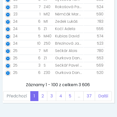
23
7
Z40
Rokošová Pavlína
524
23
1
M12
Němčák Martin
590
24
6
M1
Zedek Lukáš
783
24
5
Z1
Kočí Adela
556
24
5
M40
Kubias David
574
24
10
Z50
Březinová Jana
523
25
7
M1
Sečkár Alois
780
25
6
Z1
Gurkova Dana
553
25
3
S
Sečkář Pavel Čermák Martin
569
25
6
Z30
Gurkova Dana
520
Záznamy 1 - 100 z celkem 3 606
Předchozí
1
2
3
4
5
…
37
Další