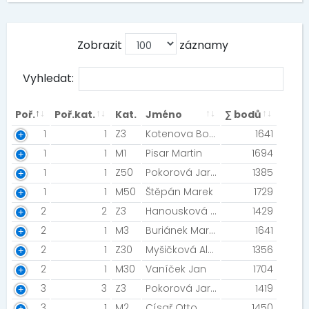
Zobrazit
záznamy
Vyhledat:
Poř.
Poř.kat.
Kat.
Jméno
∑ bodů
1
1
Z3
Kotenova Bohunka
1641
1
1
M1
Pisar Martin
1694
1
1
Z50
Pokorová Jaroslava
1385
1
1
M50
Štěpán Marek
1729
2
2
Z3
Hanousková Martina
1429
2
1
M3
Buriánek Martin
1641
2
1
Z30
Myšičková Alena
1356
2
1
M30
Vaníček Jan
1704
3
3
Z3
Pokorová Jaroslava
1419
3
1
M2
Císař Otto
1450