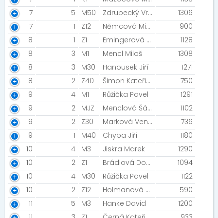
7
5
M50
Zdrubecký Vratislav
1306
7
1
Z12
Němcová Michaela
900
8
1
Z1
Emingerová Kateřina
1128
8
3
M1
Mencl Miloš
1308
8
3
M30
Hanousek Jiří
1271
8
2
Z40
Šimon Kateřina
750
9
4
M1
Růžička Pavel
1291
9
2
MJZ
Menclová Šárka
1102
9
2
Z30
Marková Vendula
736
9
1
M40
Chyba Jiří
1180
10
4
M3
Jiskra Marek
1290
10
2
Z1
Brádlová Dominika
1094
10
4
M30
Růžička Pavel
1122
10
2
Z12
Holmanová Markéta
590
11
5
M3
Hanke David
1200
11
3
Z1
Černá Kateřina
933