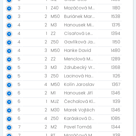
3
1
Z40
Mazáčová Martina
1180
3
2
M50
Buriánek Martin
1538
4
2
M3
Hanousek Miroslav
1376
4
1
Z2
Císařová Lenka
1394
4
2
Z50
Gavlíková Jarmila
1150
4
3
M50
Hanke David
1480
5
2
Z2
Menclová Monika
1289
5
3
M3
Zdrubecký Vratislav
1368
5
3
Z50
Lacinová Hana
1126
5
4
M50
Kolín Jaroslav
1367
6
2
M1
Hanousek Jiří
1346
6
1
MJZ
Čechalová Klára
1139
6
2
M30
Marek Vojtěch
1346
6
4
Z50
Karásková Darina
1085
7
2
M2
Pavel Tomáš
1344
7
1
RT
Mazáčová Martina
1138