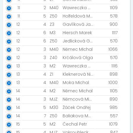
11
2
M40
Wawreczka David
1109
11
5
Z50
Holfeldová Martina
578
12
4
Z3
Gavlíková Jarmila
900
12
6
M3
Hiersch Marek
1117
12
6
Z50
Jedlicková Gabriela
570
12
3
M40
Němec Michal
1066
12
3
Z40
Krčálová Olga
570
13
3
M2
Wawreczka David
1116
13
4
Z1
Kleknerová Nikola
898
13
4
M40
Moka Michal
1000
14
4
M2
Němec Michal
1105
14
3
MJZ
Němcová Michaela
890
14
5
M30
Žáček Ondřej
985
14
7
Z50
Baliakova Melania
557
15
5
M2
Čechal Petr
1079
15
4
MJZ
Vokrouhlecká Sára
847