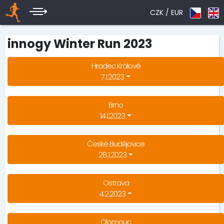
CZK /
EUR
innogy Winter Run 2023
Hradec Králové
7.1.2023
Brno
14.1.2023
České Budějovice
28.1.2023
Ostrava
4.2.2023
Olomouc