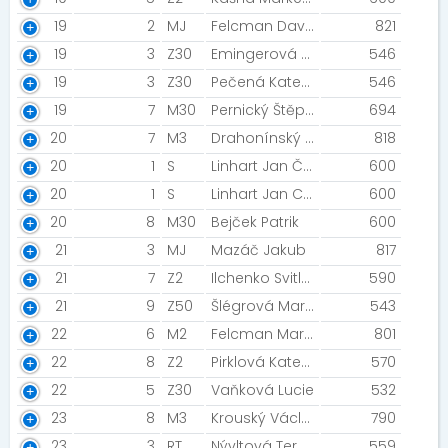
19
2
MJ
Felcman David
821
19
3
Z30
Emingerová Kateřina
546
19
3
Z30
Pečená Kateřina
546
19
7
M30
Pernický Štěpán
694
20
7
M3
Drahonínský Marek
818
20
1
S
Linhart Jan Čermák Lukáš
600
20
1
S
Linhart Jan Chyba Jiří
600
20
8
M30
Bejček Patrik
600
21
3
MJ
Mazáč Jakub
817
21
7
Z2
Ilchenko Svitlana
590
21
9
Z50
Šlégrová Marcela
543
22
6
M2
Felcman Martin
801
22
8
Z2
Pirklová Kateřina
570
22
5
Z30
Vaňková Lucie
532
23
8
M3
Krouský Václav
790
23
3
RT
Nývltová Tereza
559