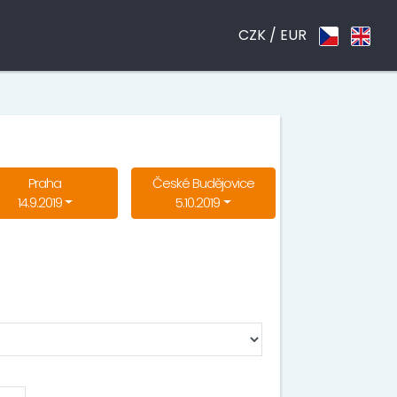
CZK /
EUR
Praha
České Budějovice
14.9.2019
5.10.2019