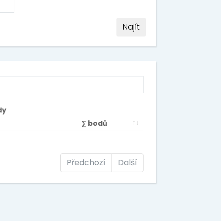
Najít
dy
∑ bodů
Předchozí
Další