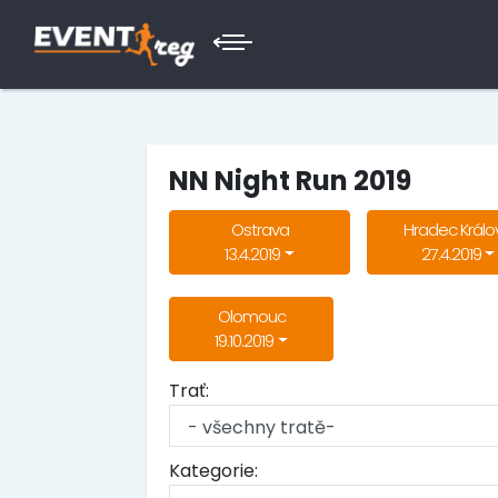
NN Night Run 2019
Ostrava
Hradec Králo
13.4.2019
27.4.2019
Olomouc
19.10.2019
Trať:
Kategorie: