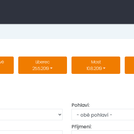
vé
Liberec
Most
25.5.2019
10.8.2019
Pohlaví:
Příjmení: