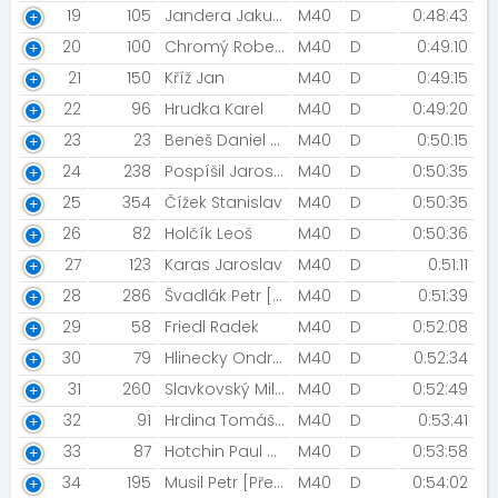
19
105
Jandera Jakub [Penny Market s.r.o.]
M40
D
0:48:43
20
100
Chromý Robert [NN2020]
M40
D
0:49:10
21
150
Kříž Jan
M40
D
0:49:15
22
96
Hrudka Karel
M40
D
0:49:20
23
23
Beneš Daniel [Černí koně]
M40
D
0:50:15
24
238
Pospíšil Jaroslav
M40
D
0:50:35
25
354
Čížek Stanislav
M40
D
0:50:35
26
82
Holčík Leoš
M40
D
0:50:36
27
123
Karas Jaroslav
M40
D
0:51:11
28
286
Švadlák Petr [Svídnický Extrém Team]
M40
D
0:51:39
29
58
Friedl Radek
M40
D
0:52:08
30
79
Hlinecky Ondrej [NN2020]
M40
D
0:52:34
31
260
Slavkovský Milan [dum spiro]
M40
D
0:52:49
32
91
Hrdina Tomáš [The Heroes]
M40
D
0:53:41
33
87
Hotchin Paul Simon
M40
D
0:53:58
34
195
Musil Petr [Předměřice nad Labem]
M40
D
0:54:02