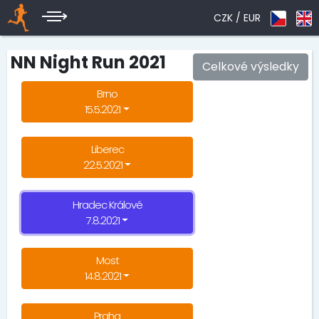
CZK /
EUR
NN Night Run 2021
Celkové výsledky
Brno
15.5.2021
Liberec
22.5.2021
Hradec Králové
7.8.2021
Most
14.8.2021
Praha