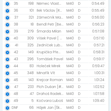
35
198
Němec Vlasta [Mimoň team]
M40
D
0:54:49
36
101
Ilek Václav [Rychlé Šípy]
M40
D
0:55:49
37
321
Zámečník Martin
M40
D
0:56:00
38
18
Bendl Petr [Bendlíci]
M40
D
0:56:23
39
279
Šmarda Milan
M40
D
0:57:08
40
309
Víšek Pavel [ #GLADIATORRACETEAM]
M40
D
0:57:10
41
325
Zedníček Luboš [Luze]
M40
D
0:57:21
42
149
Krupička Přemysl [NN2020]
M40
D
0:58:31
43
296
Tomášek Pavel
M40
D
0:59:17
44
83
Holeček Mirek
M40
D
0:59:47
45
348
Minařík Vít
M40
D
1:00:31
46
143
Krejcar Roman
M40
D
1:01:24
47
233
Plch Dušan [#GLADIATORRACETEAM]
M40
D
1:02:52
48
47
Drahoš Radek [To dáme!]
M40
D
1:07:58
49
5
Kočvara Luboš
M40
D
1:09:40
DNF
66
Hájek Jan [Škvorecké běhny]
M40
D