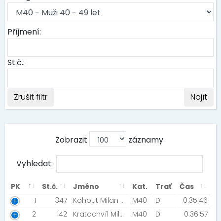
Příjmení:
St.č.:
Zrušit filtr
Najít
Zobrazit
záznamy
Vyhledat:
PK
St.č.
Jméno
Kat.
Trať
Čas
1
347
Kohout Milan [Silvini Madshus team]
M40
D
0:35:46
2
142
Kratochvíl Miloš [Hvězda Pardubice ]
M40
D
0:36:57