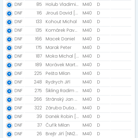
DNF
85
Holub Vladimir [Spartan]
M40
D
DNF
116
Jirouš David [KADADO]
M40
D
DNF
133
Kohout Michal
M40
D
DNF
135
Komárek Pavel [NN2020]
M40
D
DNF
166
Macek Daniel
M40
D
DNF
175
Marak Peter
M40
D
DNF
187
Moka Michal [MTBC i-bike Sokol Chrudim]
M40
D
DNF
189
Morávek Martin
M40
D
DNF
225
Pešta Milan
M40
D
DNF
248
Rydrych Jiří
M40
D
DNF
275
Šikling Radim [NN2020]
M40
D
DNF
266
Stránský Jan [Přívrat Run Club]
M40
D
DNF
322
Záruba Dušan [Trutnov ]
M40
D
DNF
39
Daněk Robin [Přišel jsem si to hlavně užít]
M40
D
DNF
37
Čuřík Milan
M40
D
DNF
26
Brejtr Jiří [NN2021]
M40
D