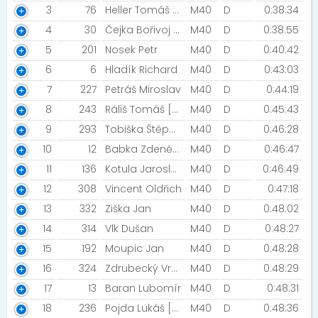
3
76
Heller Tomáš [Hradec Králové]
M40
D
0:38:34
4
30
Čejka Bořivoj [Triathlon Team Chrudim]
M40
D
0:38:55
5
201
Nosek Petr
M40
D
0:40:42
6
6
Hladík Richard
M40
D
0:43:03
7
227
Petráš Miroslav
M40
D
0:44:19
8
243
Ráliš Tomáš [Staré Hradiště]
M40
D
0:45:43
9
293
Tobiška Štěpán
M40
D
0:46:28
10
12
Babka Zdeněk [Trutnov ]
M40
D
0:46:47
11
136
Kotula Jaroslav [Adaptic Runners]
M40
D
0:46:49
12
308
Vincent Oldřich
M40
D
0:47:18
13
332
Ziška Jan
M40
D
0:48:02
14
314
Vlk Dušan
M40
D
0:48:27
15
192
Moupic Jan
M40
D
0:48:28
16
324
Zdrubecký Vratislav [Night Run Team]
M40
D
0:48:29
17
13
Baran Lubomír
M40
D
0:48:31
18
236
Pojda Lukáš [Gepard Pardubice]
M40
D
0:48:36