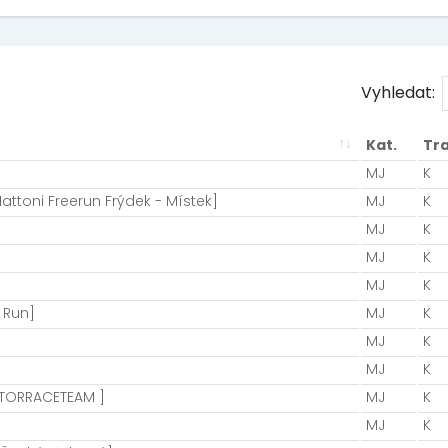
Vyhledat:
Kat.
Tra
MJ
K
ttoni Freerun Frýdek - Místek]
MJ
K
MJ
K
MJ
K
MJ
K
 Run]
MJ
K
MJ
K
MJ
K
IATORRACETEAM ]
MJ
K
MJ
K