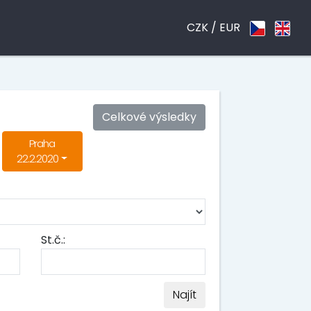
CZK /
EUR
Celkové výsledky
Praha
22.2.2020
St.č.:
Najít