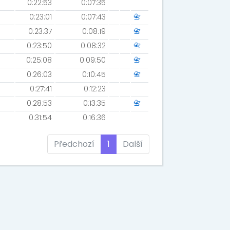
0:22:53
0:07:35
0:23:01
0:07:43
📇
0:23:37
0:08:19
📇
0:23:50
0:08:32
📇
0:25:08
0:09:50
📇
0:26:03
0:10:45
📇
0:27:41
0:12:23
0:28:53
0:13:35
📇
0:31:54
0:16:36
Předchozí
1
Další