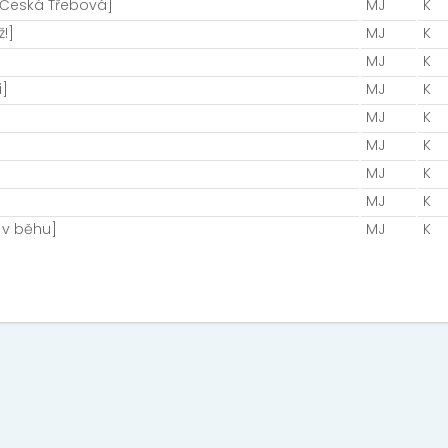
 Česká Třebová]
MJ
K
!]
MJ
K
MJ
K
i]
MJ
K
MJ
K
MJ
K
]
MJ
K
MJ
K
i v běhu]
MJ
K