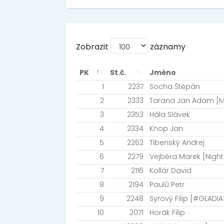
Zobrazit
záznamy
PK
St.č.
Jméno
1
2237
Socha Štěpán
2
2333
Tarana Jan Adam [Ma
3
2353
Hála Slávek
4
2334
Knop Jan
5
2262
Tibenský Andrej
6
2279
Vejběra Marek [Night
7
2116
Kollár David
8
2194
Paulů Petr
9
2248
Syrový Filip [#GLAD
10
2071
Horák Filip