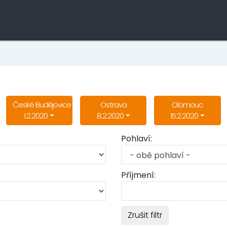
České Budějovice
Ostrava
Olomouc
1.2.2020
8.2.2020
15.2.2020
Pohlaví:
Příjmení:
Zrušit filtr