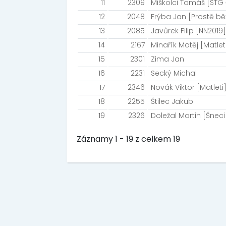
11
2309
Miškolci Tomáš [STG
12
2048
Frýba Jan [Prostě běž
13
2085
Javůrek Filip [NN2019]
14
2167
Minařík Matěj [Matlet
15
2301
Zima Jan
16
2231
Secký Michal
17
2346
Novák Viktor [Matleti
18
2255
Štilec Jakub
19
2326
Doležal Martin [Šnec
Záznamy 1 - 19 z celkem 19