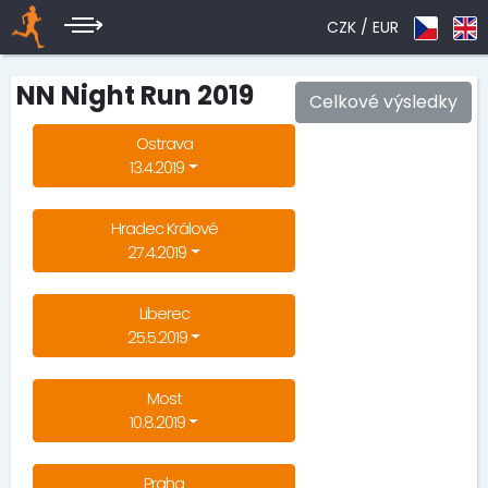
CZK /
EUR
NN Night Run 2019
Celkové výsledky
Ostrava
13.4.2019
Hradec Králové
27.4.2019
Liberec
25.5.2019
Most
10.8.2019
Praha