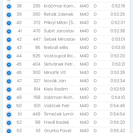
38
235
Kráčmar Kamil [PIVI team]
M40
D
0:52:19
39
390
Řehák Zdenek
M40
D
0:52:25
40
372
Přikryl Milan [Šneci v běhu]
M40
D
0:52:37
41
470
Šubrt Jaroslav
M40
D
0:52:38
42
447
Šebek Miroslav
M40
D
0:53:01
43
95
fireball willis
M40
D
0:53:19
44
625
Vostoupal Richard [Ještětice]
M40
D
0:53:20
45
404
Skřivánek Petr [SK Náklo - Cemex]
M40
D
0:53:21
46
300
Minařík Vít
M40
D
0:53:26
47
327
Novák Jan
M40
D
0:53:34
48
814
Kleis Radim
M40
D
0:53:59
49
798
Salzman Richard
M40
D
0:54:10
50
601
Vašíček Petr
M40
D
0:54:46
51
449
Šimeček lumír
M40
D
0:54:54
52
98
Friedl Radek
M40
D
0:55:20
53
113
Grunta Pavel
M40
D
0:55:42