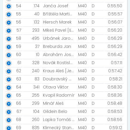
54
174
Janča Josef
M40
D
0:55:50
55
40
Bříštěla Martin [M2M]
M40
D
0:55:57
56
132
Hiersch Marek
M40
D
0:56:07
57
293
Mikeš Pavel [šneci v běhu]
M40
D
0:56:20
58
495
Urbánek Jaroslav
M40
D
0:56:29
59
37
Breburda Jan
M40
D
0:56:29
60
10
Abrahám Josef
M40
D
0:56:42
61
328
Novák Rostislav
M40
D
0:57:11
62
240
Kraus Aleš [Ještěd Sky Race]
M40
D
0:57:42
63
83
Doubravský Milan
M40
D
0:58:21
64
341
Otava Viktor
M40
D
0:58:30
65
255
Kvapil Radomír
M40
D
0:58:36
66
299
Minář Aleš
M40
D
0:58:48
67
104
Gildein Belo
M40
D
0:58:53
68
260
Lapka Tomáš [Nemcovce v behu]
M40
D
0:58:56
69
835
Klimecký Stanislav
M40
D
0:59:12