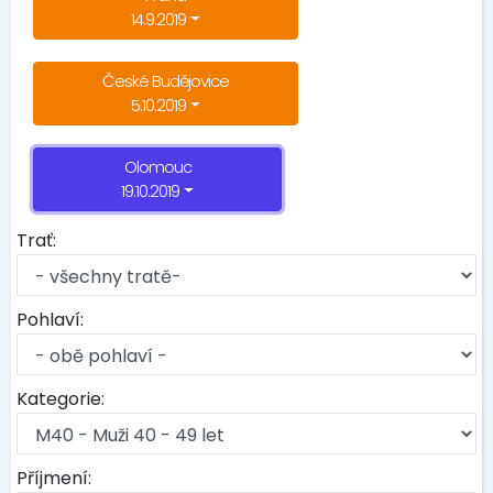
14.9.2019
České Budějovice
5.10.2019
Olomouc
19.10.2019
Trať:
Pohlaví:
Kategorie:
Příjmení: