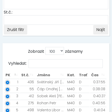
St.č.:
Zrušit filtr
Najít
Zobrazit
záznamy
Vyhledat:
PK
St.č.
Jméno
Kat.
Trať
Čas
1
436
Světinský Jiří [TJ Spartak Hluk]
M40
D
0:37:55
2
55
Čáp Ondřej [SK Dobruška]
M40
D
0:38:08
3
412
Sobek Aleš [FERTIMED]
M40
D
0:40:37
4
275
Rohan Petr
M40
D
0:40:56
5
498
Valenta Libor [AK Olomouc]
M40
D
0:41:04