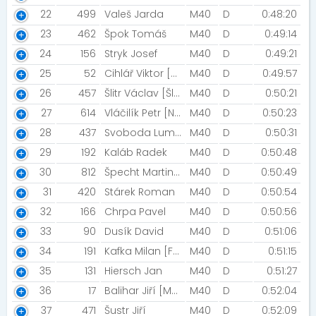
22
499
Valeš Jarda
M40
D
0:48:20
23
462
Špok Tomáš
M40
D
0:49:14
24
156
Stryk Josef
M40
D
0:49:21
25
52
Cihlář Viktor [SKRIPKOV RUN]
M40
D
0:49:57
26
457
Šlitr Václav [Šlitříci]
M40
D
0:50:21
27
614
Vláčilík Petr [Niva99]
M40
D
0:50:23
28
437
Svoboda Lumír
M40
D
0:50:31
29
192
Kaláb Radek
M40
D
0:50:48
30
812
Špecht Martin [Innogy]
M40
D
0:50:49
31
420
Stárek Roman
M40
D
0:50:54
32
166
Chrpa Pavel
M40
D
0:50:56
33
90
Dusík David
M40
D
0:51:06
34
191
Kafka Milan [FERTIMED]
M40
D
0:51:15
35
131
Hiersch Jan
M40
D
0:51:27
36
17
Balihar Jiří [Mattoni FreeRun Olomouc]
M40
D
0:52:04
37
471
Šustr Jiří
M40
D
0:52:09