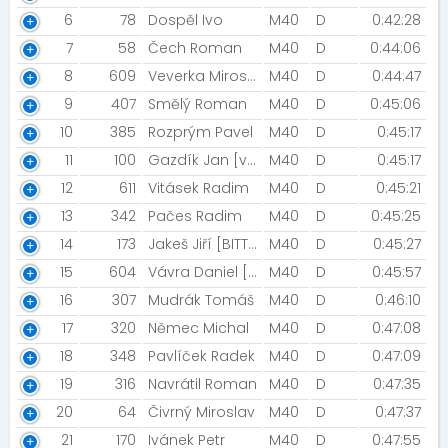
6
78
Dospěl Ivo
M40
D
0:42:28
7
58
Čech Roman
M40
D
0:44:06
8
609
Veverka Miroslav [Veverky]
M40
D
0:44:47
9
407
Smělý Roman
M40
D
0:45:06
10
385
Rozprým Pavel
M40
D
0:45:17
11
100
Gazdík Jan [výstaviště Flóra]
M40
D
0:45:17
12
611
Vitásek Radim
M40
D
0:45:21
13
342
Pačes Radim
M40
D
0:45:25
14
173
Jakeš Jiří [BITTERS SUPERIOR CYKLOLIVE TEAM]
M40
D
0:45:27
15
604
Vávra Daniel [Vávrovi]
M40
D
0:45:57
16
307
Mudrák Tomáš
M40
D
0:46:10
17
320
Němec Michal
M40
D
0:47:08
18
348
Pavlíček Radek
M40
D
0:47:09
19
316
Navrátil Roman
M40
D
0:47:35
20
64
Čivrný Miroslav
M40
D
0:47:37
21
170
Ivánek Petr
M40
D
0:47:55