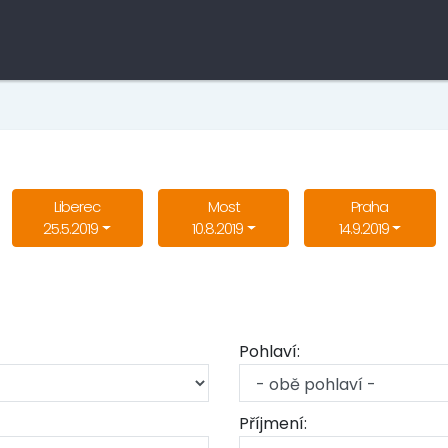
Liberec
Most
Praha
25.5.2019
10.8.2019
14.9.2019
Pohlaví:
Příjmení: