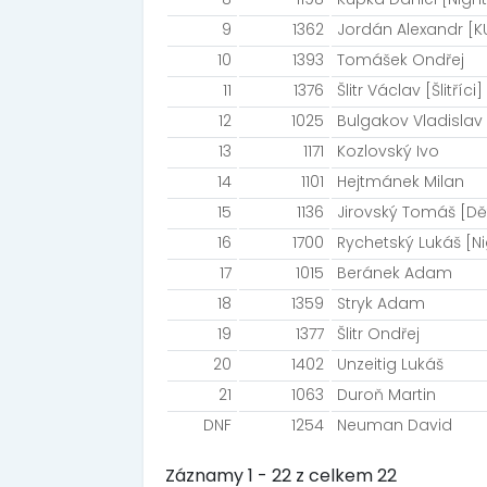
9
1362
Jordán Alexandr [
10
1393
Tomášek Ondřej
11
1376
Šlitr Václav [Šlitříci]
12
1025
Bulgakov Vladislav
13
1171
Kozlovský Ivo
14
1101
Hejtmánek Milan
15
1136
Jirovský Tomáš [Dě
16
1700
Rychetský Lukáš [N
17
1015
Beránek Adam
18
1359
Stryk Adam
19
1377
Šlitr Ondřej
20
1402
Unzeitig Lukáš
21
1063
Duroň Martin
DNF
1254
Neuman David
Záznamy 1 - 22 z celkem 22