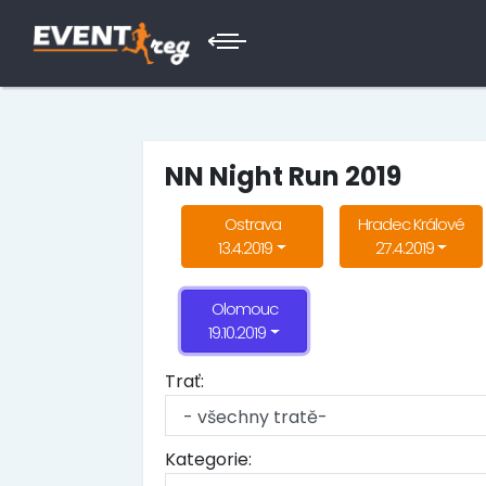
NN Night Run 2019
Ostrava
Hradec Králové
13.4.2019
27.4.2019
Olomouc
19.10.2019
Trať:
Kategorie: