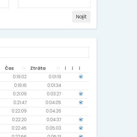
Najít
Čas
Ztráta
ℹ
ℹ
ℹ
0:19:02
0:01:19
📇
0:19:16
0:01:34
0:21:09
0:03:27
📇
0:21:47
0:04:05
📇
0:22:09
0:04:26
0:22:20
0:04:37
📇
0:22:45
0:05:03
📇
0:22:56
0:05:13
📇