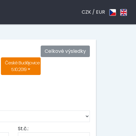
CZK /
EUR
Celkové výsledky
České Budějovice
5.10.2019
St.č.: