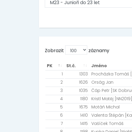
Zobrazit
záznamy
PK
St.č.
Jméno
1
1303
Procházka Tomáš 
2
1626
Orság Jan
3
1035
Čáp Petr [SK Dobru
4
1180
Kristl Matěj [NN2019
5
1675
Motáň Michal
6
1410
Valenta Štěpán [Ka
7
1415
Vašíček Tomáš
8
1198
Kupka Daniel [Nigh