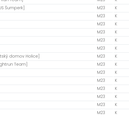
KUS Šumperk]
M23
K
M23
K
M23
K
M23
K
M23
K
M23
K
tský domov Holice]
M23
K
ightrun Team]
M23
K
M23
K
M23
K
M23
K
M23
K
M23
K
M23
K