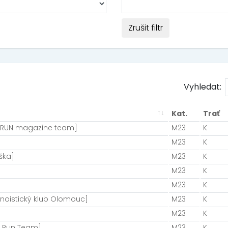
Zrušit filtr
Vyhledat:
Kat.
Trať
[RUN magazine team]
M23
K
M23
K
ška]
M23
K
]
M23
K
M23
K
noistický klub Olomouc]
M23
K
M23
K
t Run Team]
M23
K