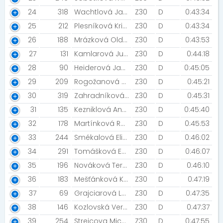
24
318
Wachtlová Jana [NapaBaby]
Z30
D
0:43:34
25
212
Plesníková Kristýna [NapaBaby]
Z30
D
0:43:34
26
188
Mrázková Oldřiška
Z30
D
0:43:53
27
131
Kamlarová Julie
Z30
D
0:44:18
28
90
Heiderová Jana
Z30
D
0:45:05
29
209
Rogožanová Monika [SRTG Vyškov]
Z30
D
0:45:21
30
319
Zahradníková Eliška
Z30
D
0:45:31
31
135
Kezniklová Andrea [MATTONI FREERUN OLOMOUC]
Z30
D
0:45:40
32
178
Martínková Radka
Z30
D
0:45:53
33
244
Smékalová Eliška [SK Černé plíce]
Z30
D
0:46:02
34
291
Tomášková Eva
Z30
D
0:46:07
35
196
Nováková Tereza
Z30
D
0:46:10
36
183
Mešťánková Kateřina [TYGŘICE]
Z30
D
0:47:19
37
69
Grajciarová Lucie [Kyšáci]
Z30
D
0:47:35
38
146
Kozlovská Veronika
Z30
D
0:47:37
39
254
Strejcova Michaela
Z30
D
0:47:55