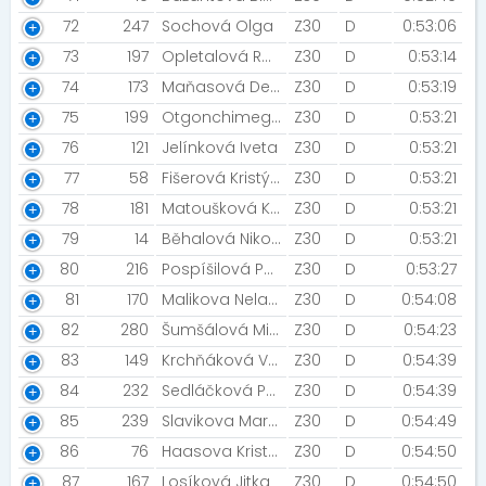
72
247
Sochová Olga
Z30
D
0:53:06
73
197
Opletalová Radana
Z30
D
0:53:14
74
173
Maňasová Denisa
Z30
D
0:53:19
75
199
Otgonchimeg Zandariya
Z30
D
0:53:21
76
121
Jelínková Iveta
Z30
D
0:53:21
77
58
Fišerová Kristýna
Z30
D
0:53:21
78
181
Matoušková Kamila
Z30
D
0:53:21
79
14
Běhalová Nikola
Z30
D
0:53:21
80
216
Pospíšilová Petra
Z30
D
0:53:27
81
170
Malikova Nela [STG Havirov]
Z30
D
0:54:08
82
280
Šumšálová Michaela
Z30
D
0:54:23
83
149
Krchňáková Veronika
Z30
D
0:54:39
84
232
Sedláčková Petra
Z30
D
0:54:39
85
239
Slavikova Martina
Z30
D
0:54:49
86
76
Haasova Kristýna
Z30
D
0:54:50
87
167
Losíková Jitka
Z30
D
0:54:50