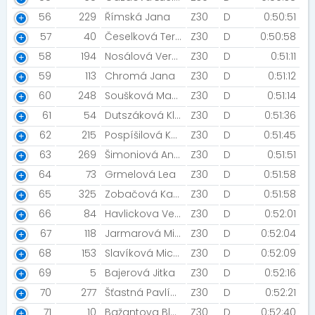
56
229
Římská Jana
Z30
D
0:50:51
57
40
Česelková Tereza
Z30
D
0:50:58
58
194
Nosálová Veronika
Z30
D
0:51:11
59
113
Chromá Jana
Z30
D
0:51:12
60
248
Soušková Magdalena
Z30
D
0:51:14
61
54
Dutszáková Klára
Z30
D
0:51:36
62
215
Pospíšilová Kamila
Z30
D
0:51:45
63
269
Šimoniová Anna
Z30
D
0:51:51
64
73
Grmelová Lea
Z30
D
0:51:58
65
325
Zobačová Kamila
Z30
D
0:51:58
66
84
Havlickova Veronika
Z30
D
0:52:01
67
118
Jarmarová Michaela
Z30
D
0:52:04
68
153
Slavíková Michaela
Z30
D
0:52:09
69
5
Bajerová Jitka
Z30
D
0:52:16
70
277
Šťastná Pavlína [Flamingos]
Z30
D
0:52:21
71
10
Bažantova Blanka
Z30
D
0:52:40