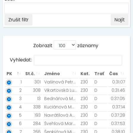
Zrušit filtr
Najít
Zobrazit
záznamy
Vyhledat:
PK
St.č.
Jméno
Kat.
Trať
Čas
1
301
Vašinová Petra [Nutrend Team]
Z30
D
0:31:07
2
308
Vikartovská Lucie [Vítkovice ]
Z30
D
0:31:46
3
13
Bednářová Müllerová Kateřina [Night run team ]
Z30
D
0:37:05
4
338
Kuciánová Monika
Z30
D
0:37:14
5
193
Navrátilová Aneta
Z30
D
0:37:28
6
284
Švehlová Markéta
Z30
D
0:37:53
7
266
Šenkýřová Michaela
Z30
D
0:38:10