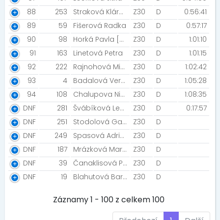
88
253
Straková Klára [Fufufretky]
Z30
D
0:56:41
89
59
Fišerová Radka
Z30
D
0:57:17
90
98
Horká Pavla [OCR Runners Šumperk]
Z30
D
1:01:10
91
163
Linetová Petra
Z30
D
1:01:15
92
222
Rajnohová Michaela
Z30
D
1:02:42
93
4
Badalová Veronika
Z30
D
1:05:28
94
108
Chalupova Nikola
Z30
D
1:08:35
DNF
281
Švábíková Lenka [NIGHT RUN TEAM]
Z30
D
0:17:57
DNF
251
Stodolová Gabriela
Z30
D
DNF
249
Spasová Adriana
Z30
D
DNF
187
Mrázková Martina
Z30
D
DNF
39
Čanaklisová Petra
Z30
D
DNF
19
Blahutová Barbora [SVVAT]
Z30
D
Záznamy 1 - 100 z celkem 100