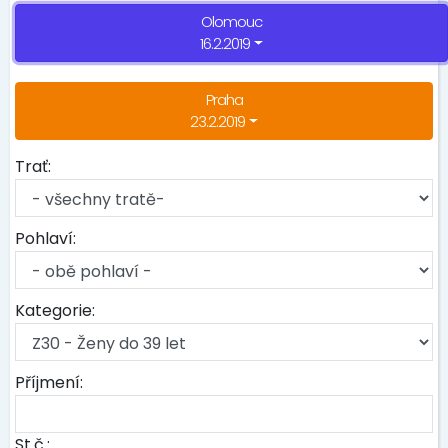
Olomouc
16.2.2019
Praha
23.2.2019
Trať:
Pohlaví:
Kategorie:
Příjmení:
St.č.: