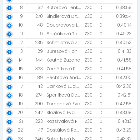
8
32
Butorová Lenka [EXTRA Brno]
Z30
D
0:38:59
9
270
Šindlerová Dita [SVVAT]
Z30
D
0:39:54
10
48
Doubravova Lenka
Z30
D
0:40:14
11
9
Barčáková Terezie [Cvilínské schody]
Z30
D
0:40:23
12
235
Schmidtová Zuzana [EXTRA Brno]
Z30
D
0:40:53
13
29
Burešová Hana [ČOV Expert Racing]
Z30
D
0:41:33
14
144
Koutná Zuzana
Z30
D
0:41:58
15
323
Zemčíková Petra
Z30
D
0:41:58
16
89
Hechtová Andrea [Táňandy]
Z30
D
0:42:00
17
42
Daňková Lucie [Trpaslíci]
Z30
D
0:42:36
18
274
Šperlíková Denisa
Z30
D
0:42:51
19
290
Tomanová Eva
Z30
D
0:42:58
20
242
Složilová Eva
Z30
D
0:43:08
21
223
Rozsívalová Pavla
Z30
D
0:43:13
22
47
Dostálová Renata
Z30
D
0:43:29
23
246
Sobotková Iva [(R)UNISáci]
Z30
D
0:43:32