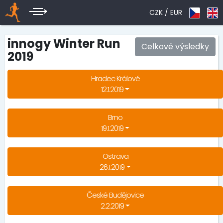
CZK /
EUR
innogy Winter Run
Celkové výsledky
2019
Hradec Králové
12.1.2019
Brno
19.1.2019
Ostrava
26.1.2019
České Budějovice
2.2.2019