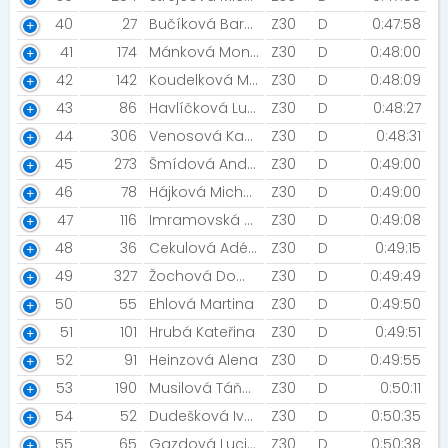
40
27
Bučíková Barbora [Olomouc]
Z30
D
0:47:58
41
174
Mánková Monika
Z30
D
0:48:00
42
142
Koudelková Michaela
Z30
D
0:48:09
43
86
Havlíčková Ludmila
Z30
D
0:48:27
44
306
Venosová Kamila
Z30
D
0:48:31
45
273
Šmídová Andrea [SRTG OLOMOUC]
Z30
D
0:49:00
46
78
Hájková Michaela [srtg olomouc]
Z30
D
0:49:00
47
116
Imramovská Tereza
Z30
D
0:49:08
48
36
Cekulová Adéla [Night Run Team]
Z30
D
0:49:15
49
327
Žochová Dominika
Z30
D
0:49:49
50
55
Ehlová Martina
Z30
D
0:49:50
51
101
Hrubá Kateřina
Z30
D
0:49:51
52
91
Heinzová Alena
Z30
D
0:49:55
53
190
Musilová Táňa [Táňandy]
Z30
D
0:50:11
54
52
Dudešková Ivana
Z30
D
0:50:35
55
65
Gazdová Lucie [ArmyPol]
Z30
D
0:50:38