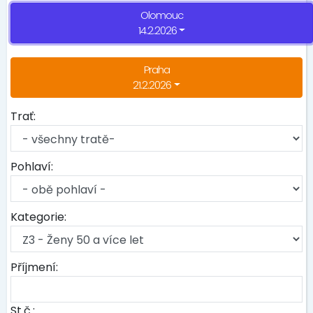
Olomouc
14.2.2026
Praha
21.2.2026
Trať:
Pohlaví:
Kategorie:
Příjmení:
St.č.: