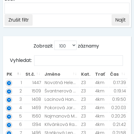
Zrušit filtr
Najít
Zobrazit
záznamy
Vyhledat:
PK
St.č.
Jméno
Kat.
Trať
Čas
1
1447
Novotná Helena
Z3
4km
0:17:39
2
1509
Švantnerová Dana
Z3
4km
0:19:14
3
1408
Lacinová Hana [ZFP2025]
Z3
4km
0:19:50
4
1469
Pokorová Jaroslava [Báječné ženy v běhu]
Z3
4km
0:20:03
5
1560
Najmanová Marcela [NR Team HK]
Z3
4km
0:20:26
6
1394
Křivánková Radka [MIZUNO TEAM ]
Z3
4km
0:21:42
7
1496
Staňková Lenka
Z3
4km
0:21:58