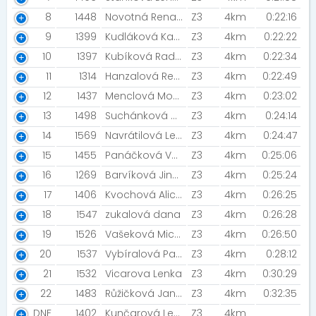
8
1448
Novotná Renata
Z3
4km
0:22:16
9
1399
Kudláková Karla [Nestárnoucí Senioři]
Z3
4km
0:22:22
10
1397
Kubíková Radka [ŠBV]
Z3
4km
0:22:34
11
1314
Hanzalová Renata [MIZUNO TEAM / NIGHT RUN TEAM]
Z3
4km
0:22:49
12
1437
Menclová Monika [Night Run Team]
Z3
4km
0:23:02
13
1498
Suchánková Vlasta
Z3
4km
0:24:14
14
1569
Navrátilová Lenka [Bez Hranic]
Z3
4km
0:24:47
15
1455
Panáčková Veronika
Z3
4km
0:25:06
16
1269
Barvíková Jindra
Z3
4km
0:25:24
17
1406
Kvochová Alice [AlPa]
Z3
4km
0:26:25
18
1547
zukalová dana
Z3
4km
0:26:28
19
1526
Vašeková Michaela [Horáreň]
Z3
4km
0:26:50
20
1537
Vybíralová Pavla [Hasiči Oplocany]
Z3
4km
0:28:12
21
1532
Vicarova Lenka
Z3
4km
0:30:29
22
1483
Růžičková Jana [My team]
Z3
4km
0:32:35
DNF
1402
Kunčarová Lenka
Z3
4km