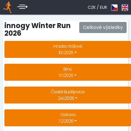
CZK /
EUR
innogy Winter Run
Celkové výsledky
2026
Hradec Králové
10.1.2026
Brno
17.1.2026
České Budějovice
24.1.2026
Ostrava
7.2.2026