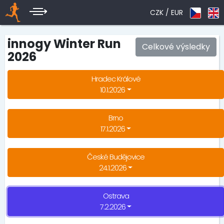
CZK /
EUR
innogy Winter Run
Celkové výsledky
2026
Hradec Králové
10.1.2026
Brno
17.1.2026
České Budějovice
24.1.2026
Ostrava
7.2.2026