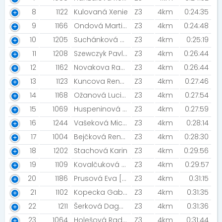
8
1122
Kulovaná Xenie
Z3
4km
0:24:35
9
1166
Ondová Martina
Z3
4km
0:24:48
10
1205
Suchánková Vlasta
Z3
4km
0:25:19
11
1208
Szewczyk Pavlína
Z3
4km
0:26:44
12
1162
Novakova Radana [Soudružky]
Z3
4km
0:26:44
13
1123
Kuncova Renata
Z3
4km
0:27:46
14
1168
Ožanová Lucie [innogy]
Z3
4km
0:27:54
15
1069
Huspeninová Kateřina
Z3
4km
0:27:59
16
1244
Vašeková Michaela [Horáreň]
Z3
4km
0:28:14
17
1004
Bejčková Renata
Z3
4km
0:28:30
18
1202
Stachová Karin
Z3
4km
0:29:56
19
1109
Kovalčuková Martina
Z3
4km
0:29:57
20
1186
Prusová Eva [Prusova trojka ]
Z3
4km
0:31:15
21
1102
Kopecka Gabriela
Z3
4km
0:31:35
22
1211
Šerková Dagmar
Z3
4km
0:31:36
23
1064
Holešová Radka
Z3
4km
0:31:44