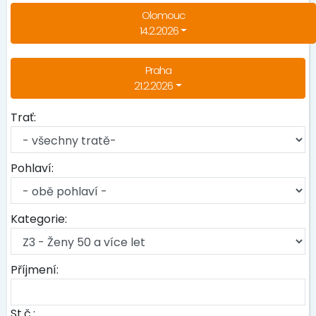
Olomouc
14.2.2026
Praha
21.2.2026
Trať:
Pohlaví:
Kategorie:
Příjmení:
St.č.: