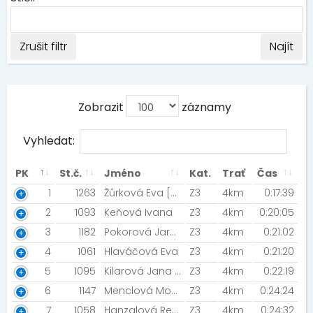
Zrušit filtr
Najít
Zobrazit
záznamy
Vyhledat:
PK
St.č.
Jméno
Kat.
Trať
Čas
1
1263
Žůrková Eva [Jof X-team]
Z3
4km
0:17:39
2
1093
Keňová Ivana
Z3
4km
0:20:05
3
1182
Pokorová Jaroslava [Báječné ženy v běhu]
Z3
4km
0:21:02
4
1061
Hlaváčová Eva
Z3
4km
0:21:20
5
1095
Kilarová Jana [ŠBV]
Z3
4km
0:22:19
6
1147
Menclová Monika [Night Run Team]
Z3
4km
0:24:24
7
1058
Hanzalová Renata [MIZUNO TEAM / NIGHT RUN TEAM]
Z3
4km
0:24:32