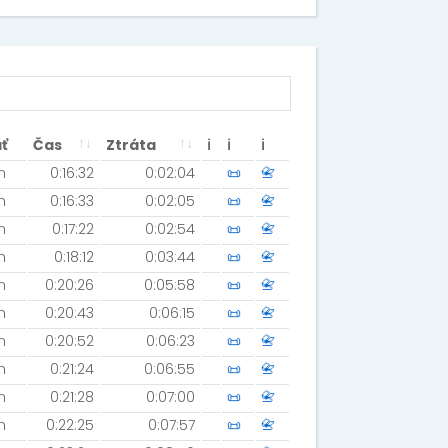
ť
Čas
Ztráta
ℹ
ℹ
ℹ
m
0:16:32
0:02:04
📜
📇
m
0:16:33
0:02:05
📜
📇
m
0:17:22
0:02:54
📜
📇
m
0:18:12
0:03:44
📜
📇
m
0:20:26
0:05:58
📜
📇
m
0:20:43
0:06:15
📜
📇
m
0:20:52
0:06:23
📜
📇
m
0:21:24
0:06:55
📜
📇
m
0:21:28
0:07:00
📜
📇
m
0:22:25
0:07:57
📜
📇