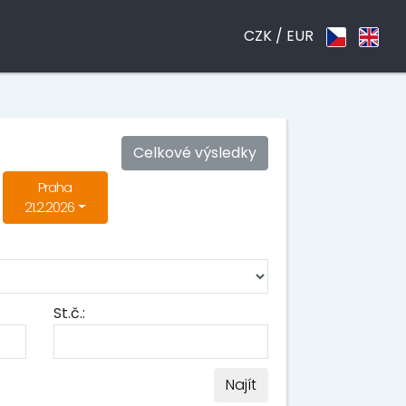
CZK /
EUR
Celkové výsledky
Praha
21.2.2026
St.č.:
Najít