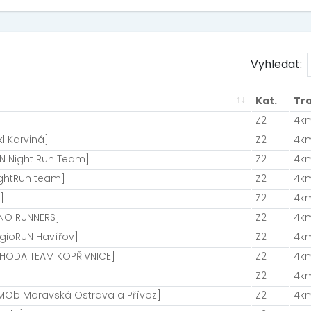
Vyhledat:
Kat.
Tra
Z2
4k
l Karviná]
Z2
4k
N Night Run Team]
Z2
4k
ightRun team]
Z2
4k
]
Z2
4k
UNO RUNNERS]
Z2
4k
gioRUN Havířov]
Z2
4k
OHODA TEAM KOPŘIVNICE]
Z2
4k
Z2
4k
ÚMOb Moravská Ostrava a Přívoz]
Z2
4k