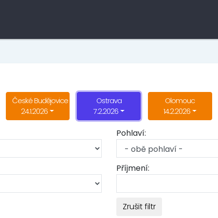
České Budějovice
Ostrava
Olomouc
24.1.2026
7.2.2026
14.2.2026
Pohlaví:
Příjmení:
Zrušit filtr