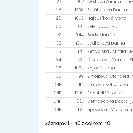
27
1007
Bestová Žaneta [inn
28
1258
Zdráhalová Darina
29
1052
Hajdušíková Ivona
30
1078
Jelenková Eva
31
1014
Body Markéta
32
1077
Jedličková Darina
33
1178
Petřvalská Jarmila [J&
34
1031
Doleželová Monika [Š
35
1092
Kejlová Hana
36
1199
Smolková Michaela 
DNF
1114
Krůzová Bohuslava
DNF
1209
Šachteli Veronika
DNF
1027
Demběcová Daška [Do
DNF
1131
Lipowczan Markéta [i
Záznamy 1 - 40 z celkem 40