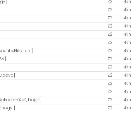
ogy]
Z2
4k
Z2
4k
Z2
4k
Z2
4k
Z2
4k
Z2
4k
acute;Elita run ]
Z2
4k
BV]
Z2
4k
Z2
4k
[Opava]
Z2
4k
Z2
4k
Z2
4k
kud můžeš, bojuj!]
Z2
4k
nnogy ]
Z2
4k