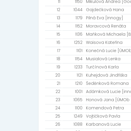
11
1150
Mikulová Andrea [Go
12
1044
Gajdečková Hana
13
1179
Pilná Eva [innogy]
14
1152
Moravcová Renáta
15
1136
Maňková Michaela [B
16
1252
Waisova Kateřina
17
1101
Konečná Lucie [ÚMOb
18
1154
Musialová Lenka
19
1233
Turčínová Karla
20
1121
Kuhejdová Jindřiška
21
1210
Šeděnková Romana
22
1001
Adámková Lucie [inn
23
1065
Honová Jana [ÚMOb M
24
1100
Komendová Petra
25
1249
Vojtičková Pavla
26
1088
Karbanová Lucie