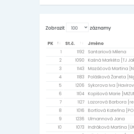
Zobrazit
záznamy
PK
St.č.
Jméno
1
1192
Santariová Milena
2
1090
Kašná Markéta [TJ Jäk
3
1143
Mazáčová Martina [N
4
1183
Polášková Žaneta [N
5
1206
Sykorova Iva [Havirov
6
1104
Kopišová Marie [MIZ
7
1127
Lazorová Barbora [re
8
1016
Bortlová Kateřina [P
9
1236
Ulmannová Jana
10
1073
Indráková Martina [