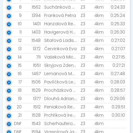
8
1562
Suchánková Vlasta
Z3
4km
0:24:33
9
1394
Franková Petra
Z3
4km
0:25:24
10
1401
Hanzalová Renata [MIZUNO TEAM / NIGHT RUN TEAM]
Z3
4km
0:25:33
11
1403
Havigerová Hana [SDH Pernštejn]
Z3
4km
0:26:30
12
1548
Sitařová Ladislava
Z3
4km
0:27:02
13
1372
Červinková Eva
Z3
4km
0:27:07
14
711
Vašeková Michaela [Horáreň]
Z3
4km
0:27:15
15
1551
Skryjova Zdena [4max fitness]
Z3
4km
0:27:21
16
1467
Lemanová Marie
Z3
4km
0:27:48
17
1506
Pavlíčková Leona
Z3
4km
0:28:03
18
1529
Procházková Lenka
Z3
4km
0:28:57
19
1377
Dlouhá Adriana [SK Druhý dech]
Z3
4km
0:29:06
20
1512
Peniaková Renáta [Běhny na útěku]
Z3
4km
0:29:51
21
1528
Prchlíková Irena
Z3
4km
0:30:10
DNF
1543
Scherhauferová Margaréta
Z3
4km
DNF
1594
Vraspírová Jana [Prostě běž ]
Z3
4km