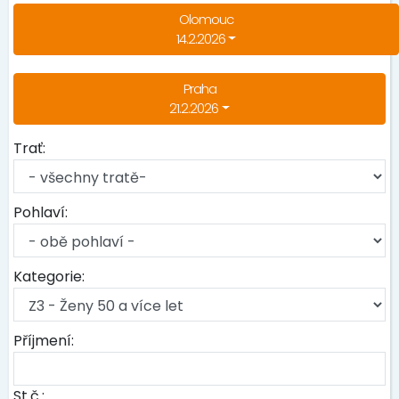
Olomouc
14.2.2026
Praha
21.2.2026
Trať:
Pohlaví:
Kategorie:
Příjmení:
St.č.: