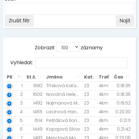
Zrušit filtr
Najít
Zobrazit
záznamy
Vyhledat:
PK
St.č.
Jméno
Kat.
Trať
Čas
1
1582
Třísková Katarína
Z3
4km
0:18:35
2
1500
Novotná Helena
Z3
4km
0:18:36
3
1492
Najmanová Marcela [NR Team Hradec Králové]
Z3
4km
0:19:52
4
1465
Lacinová Hana [ZFP2025]
Z3
4km
0:20:30
5
1514
Peštálová Ilona [Kopretiny]
Z3
4km
0:21:11
6
1449
Kopajová Silvia
Z3
4km
0:21:42
7
1483
Menclová Monika [Night Run Team]
Z3
4km
0:23:06