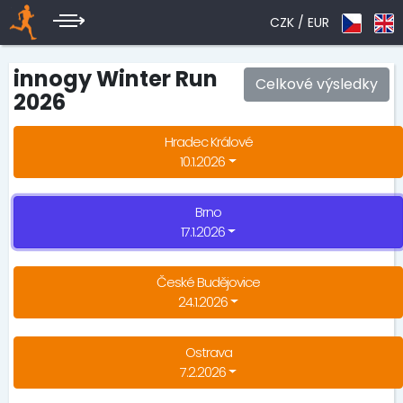
CZK /
EUR
innogy Winter Run
Celkové výsledky
2026
Hradec Králové
10.1.2026
Brno
17.1.2026
České Budějovice
24.1.2026
Ostrava
7.2.2026