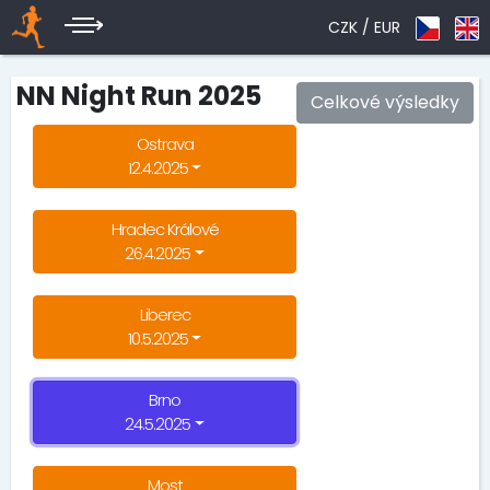
CZK /
EUR
NN Night Run 2025
Celkové výsledky
Ostrava
12.4.2025
Hradec Králové
26.4.2025
Liberec
10.5.2025
Brno
24.5.2025
Most