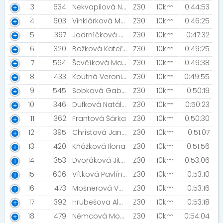
3
634
Nekvapilová Nikola
Z30
10km
0:44:53
4
603
Vinklárková Marie [NN Night Run Team]
Z30
10km
0:46:25
5
397
Jadrníčková Mariana [In my running era (IMRE)]
Z30
10km
0:47:32
6
320
Božková Kateřina
Z30
10km
0:49:25
7
564
Ševčíková Markéta [Šneci v běhu]
Z30
10km
0:49:38
8
433
Koutná Veronika
Z30
10km
0:49:55
9
545
Sobková Gabriela [Sobíci]
Z30
10km
0:50:19
10
346
Dufková Natálie
Z30
10km
0:50:23
11
362
Frantová Šárka
Z30
10km
0:50:30
12
395
Christová Jana [MIZUNO TEAM]
Z30
10km
0:51:07
13
420
Kňážková Ilona
Z30
10km
0:51:56
14
353
Dvořáková Jitka [Atletika Alojzov]
Z30
10km
0:53:06
15
606
Vítková Pavlína
Z30
10km
0:53:10
16
473
Mošnerová Veronika
Z30
10km
0:53:16
17
392
Hrubešova Alena
Z30
10km
0:53:18
18
479
Němcová Monika
Z30
10km
0:54:04