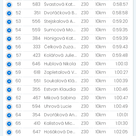
51
583
Švastová Kateřina
Z30
10km
0:58:57
52
351
Dvořáčková Barbora
Z30
10km
0:58:58
53
556
Stejskalová Andrea
Z30
10km
0:59:20
54
559
Sumcová Monika
Z30
10km
0:59:35
55
384
Hönigová Kateřina
Z30
10km
0:59:39
56
333
Čelková Zuzana
Z30
10km
0:59:43
57
423
Kolářová Julie [Cipísci]
Z30
10km
0:59:48
58
646
Hublová Nikola
Z30
10km
1:00:13
59
618
Zapletalová Vendula [Pod Slunečnou]
Z30
10km
1:00:27
60
551
Soukalová Klára
Z30
10km
1:00:39
61
355
Estvan Klaudia
Z30
10km
1:00:46
62
467
Miková Sabina
Z30
10km
1:00:47
63
594
Uhrová Lucie
Z30
10km
1:00:49
64
354
Dvořáková Anna
Z30
10km
1:01:01
65
410
Kalistová Michaela
Z30
10km
1:01:30
66
647
Hošáková Denisa
Z30
10km
1:02:05