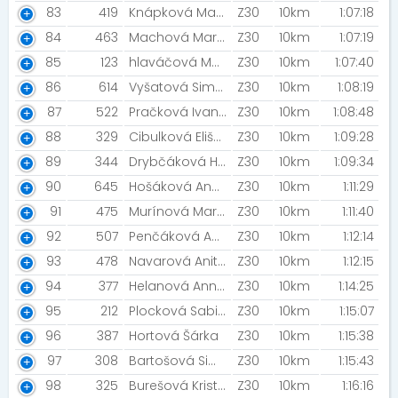
83
419
Knápková Marie
Z30
10km
1:07:18
84
463
Machová Markéta
Z30
10km
1:07:19
85
123
hlaváčová Marcela [žvíci]
Z30
10km
1:07:40
86
614
Vyšatová Simona
Z30
10km
1:08:19
87
522
Pračková Ivana
Z30
10km
1:08:48
88
329
Cibulková Eliška Marie
Z30
10km
1:09:28
89
344
Drybčáková Hana
Z30
10km
1:09:34
90
645
Hošáková Aneta
Z30
10km
1:11:29
91
475
Murínová Markéta
Z30
10km
1:11:40
92
507
Penčáková Aneta [MIZUNO TEAM]
Z30
10km
1:12:14
93
478
Navarová Anita [MIZUNO TEAM]
Z30
10km
1:12:15
94
377
Helanová Anna [ZFP]
Z30
10km
1:14:25
95
212
Plocková Sabina
Z30
10km
1:15:07
96
387
Hortová Šárka
Z30
10km
1:15:38
97
308
Bartošová Simona
Z30
10km
1:15:43
98
325
Burešová Kristýna
Z30
10km
1:16:16