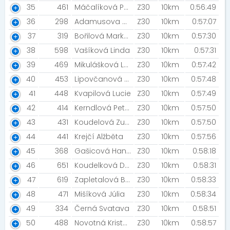
35
461
Máčalíková Petra
Z30
10km
0:56:49
36
298
Adamusova Martina
Z30
10km
0:57:07
37
319
Bořilová Markéta
Z30
10km
0:57:30
38
598
Vašíková Linda
Z30
10km
0:57:31
39
469
Mikulášková Lucie
Z30
10km
0:57:42
40
453
Lipovčanová Viktorie
Z30
10km
0:57:48
41
448
Kvapilová Lucie
Z30
10km
0:57:49
42
414
Kerndlová Petra
Z30
10km
0:57:50
43
431
Koudelová Zuzana
Z30
10km
0:57:50
44
441
Krejčí Alžběta
Z30
10km
0:57:56
45
368
Gašicová Hana
Z30
10km
0:58:18
46
651
Koudelková Dora
Z30
10km
0:58:31
47
619
Zapletalová Barbora
Z30
10km
0:58:33
48
471
Mišíková Júlia
Z30
10km
0:58:34
49
334
Černá Svatava
Z30
10km
0:58:51
50
488
Novotná Kristýna
Z30
10km
0:58:57