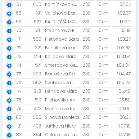
67
650
Komínková Karolína
Z30
10km
1:02:07
68
181
Velichová Barbora [ALKORUN]
Z30
10km
1:02:37
69
527
RAJDLOVÁ MONIKA
Z30
10km
1:03:11
70
581
Štýbnarová Renáta
Z30
10km
1:03:19
71
509
Piętoňová Sára
Z30
10km
1:03:27
72
321
Bublíková Karolína
Z30
10km
1:03:53
73
424
Kolibová Klára
Z30
10km
1:03:54
74
571
Šmerdová Kateřina
Z30
10km
1:04:34
75
309
Bartošová Pavlína
Z30
10km
1:04:47
76
562
Svobodová Jana
Z30
10km
1:05:24
77
378
Héniková Klára
Z30
10km
1:05:40
78
510
Pilchovska Adela
Z30
10km
1:05:50
79
472
Molnárová Rebeka
Z30
10km
1:06:00
80
566
Šilhavá Daniela
Z30
10km
1:06:37
81
408
Juříková Nicol
Z30
10km
1:07:10
82
394
Chládková Lucie
Z30
10km
1:07:18