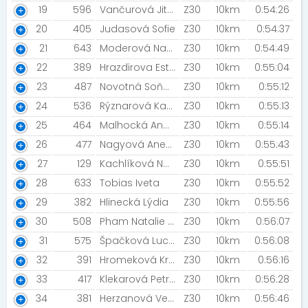
19
596
Vančurová Jitka
Z30
10km
0:54:26
20
405
Judasová Sofie
Z30
10km
0:54:37
21
643
Moderová Natali
Z30
10km
0:54:49
22
389
Hrazdirova Ester
Z30
10km
0:55:04
23
487
Novotná Soňa [Bobrun]
Z30
10km
0:55:12
24
536
Rýznarová Kateřina
Z30
10km
0:55:13
25
464
Malhocká Andrea
Z30
10km
0:55:14
26
477
Nagyová Anežka
Z30
10km
0:55:43
27
129
Kachlíková Natálie
Z30
10km
0:55:51
28
633
Tobias Iveta
Z30
10km
0:55:52
29
382
Hlinecká Lýdia
Z30
10km
0:55:56
30
508
Pham Natalie [lazyass]
Z30
10km
0:56:07
31
575
Špačková Lucie
Z30
10km
0:56:08
32
391
Hromeková Kristína
Z30
10km
0:56:16
33
417
Klekarová Petra
Z30
10km
0:56:28
34
381
Herzanová Vendula
Z30
10km
0:56:46