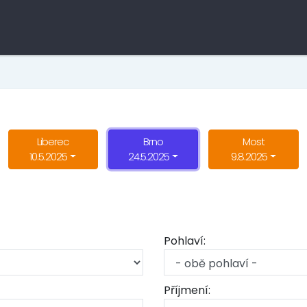
Liberec
Brno
Most
10.5.2025
24.5.2025
9.8.2025
Pohlaví:
Příjmení: