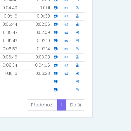
0:04:49
0:01:11
📷
📜
📇
0:05:16
0:01:39
📷
📜
📇
0:05:44
0:02:06
📷
📜
📇
0:05:47
0:02:09
📷
📜
📇
0:05:47
0:02:10
📷
📜
📇
0:05:52
0:02:14
📷
📜
📇
0:06:46
0:03:08
📷
📜
📇
0:08:34
0:04:56
📷
📜
📇
0:10:16
0:06:38
📷
📜
📇
📷
📇
📷
📇
Předchozí
1
Další