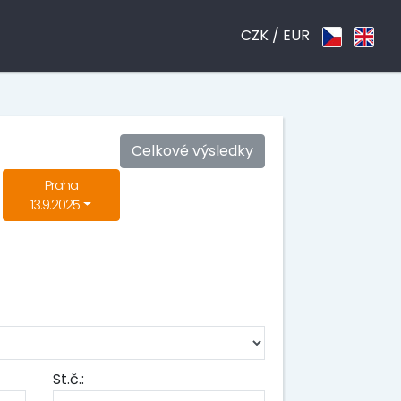
CZK /
EUR
Celkové výsledky
Praha
13.9.2025
St.č.: