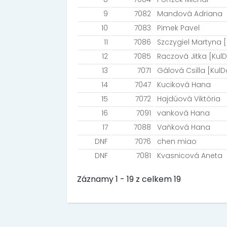
9
7082
Mandová Adriana
10
7083
Pimek Pavel
11
7086
Szczygiel Martyna 
12
7085
Raczová Jitka [KulD
13
7071
Gálová Csilla [KulD
14
7047
Kuciková Hana
15
7072
Hajdúová Viktória
16
7091
vanková Hana
17
7088
Vaňková Hana
DNF
7076
chen miao
DNF
7081
Kvasnicová Aneta
Záznamy 1 - 19 z celkem 19