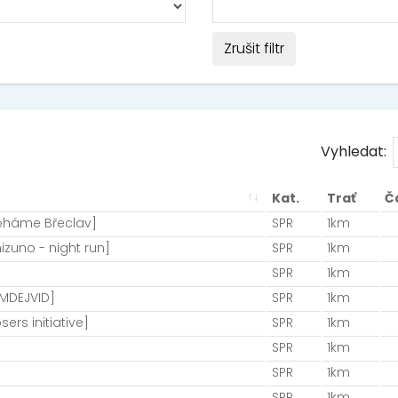
Zrušit filtr
Vyhledat:
Kat.
Trať
Č
ěháme Břeclav]
SPR
1km
zuno - night run]
SPR
1km
SPR
1km
YMDEJVID]
SPR
1km
sers initiative]
SPR
1km
SPR
1km
SPR
1km
SPR
1km