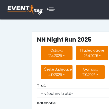
NN Night Run 2025
Ostrava
Hradec Králové
12.4.2025
26.4.2025
České Budějovice
Olomouc
4.10.2025
11.10.2025
Trať:
Kategorie: