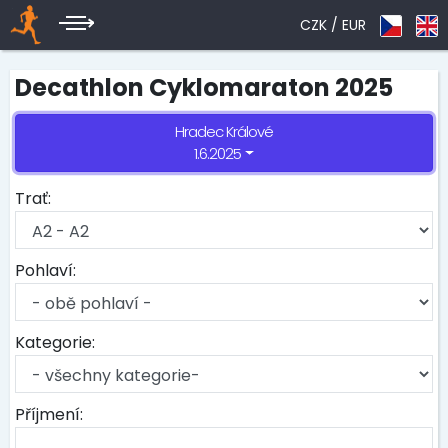
CZK /
EUR
Decathlon Cyklomaraton 2025
Hradec Králové
1.6.2025
Trať:
Pohlaví:
Kategorie:
Příjmení: