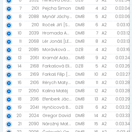
6
2032
Hlinková Dita [Loko Trutnov ]
DZ8
3
A2
0:02:54
7
2101
Pejcha Šimon
DM8
4
A2
0:03:04
8
2088
Mynář Jáchym [Ghost junior tým]
DM8
5
A2
0:03:06
9
2110
Roček Jiří [Sokol Horní Jelení]
DM8
6
A2
0:03:10
10
2039
Hromada Adam
DM8
7
A2
0:03:12
11
2068
Lér Jonáš [LENNER MOTORS]
DM8
8
A2
0:03:13
12
2085
Morávková Nikola [BAKAKO Nová Paka ]
DZ8
4
A2
0:03:16
13
2061
Kramář Adam [Kramářovci]
DM8
9
A2
0:03:24
14
2168
Farkašová Eliška [Rohozec Amix team]
DZ8
5
A2
0:03:26
15
2169
Farkaš Filip [Rohozec Amix team]
DM8
10
A2
0:03:27
16
2106
Rérych Matyáš
DM8
11
A2
0:03:28
17
2050
Kalina Matěj
DM8
12
A2
0:03:28
18
2016
Efenberk Jáchym [Wikov TOTR cycling team]
DM8
13
A2
0:03:29
19
2041
Hynčicová Bára [ZFP ]
DZ8
6
A2
0:03:32
20
2024
Gregor David
DM8
14
A2
0:03:33
21
2090
Nárožný Matěj [:)]
DM8
15
A2
0:03:34