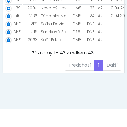
38
2126
Strnadová Sofie
DZ8
16
A2
0:04:22
39
2094
Novotný David [Mokrý Banditi]
DM8
23
A2
0:04:24
40
2135
Táborský Matyáš
DM8
24
A2
0:04:30
DNF
2121
Sofka David
DM8
DNF
A2
DNF
2116
Samková Sofie
DZ8
DNF
A2
DNF
2053
Kočí Eduard [Unlimited KM Trading CZ]
DM8
DNF
A2
Záznamy 1 - 43 z celkem 43
Předchozí
1
Další
EVENT MEDIA s.r.o., Kaprova 42/14, 11000 Praha 1, IČ: 242 69 573
DIČ: CZ 242 69 573