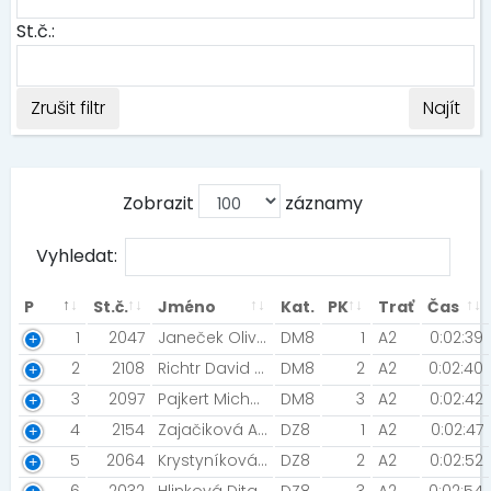
St.č.:
Zrušit filtr
Najít
Zobrazit
záznamy
Vyhledat:
P
St.č.
Jméno
Kat.
PK
Trať
Čas
1
2047
Janeček Oliver
DM8
1
A2
0:02:39
2
2108
Richtr David [BB racing]
DM8
2
A2
0:02:40
3
2097
Pajkert Michael [HEAD KMC TEAM OPAVA]
DM8
3
A2
0:02:42
4
2154
Zajačiková Anežka
DZ8
1
A2
0:02:47
5
2064
Krystyníková Iva [TJ Sokol Statenice]
DZ8
2
A2
0:02:52