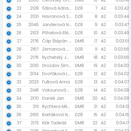
22
2006
Čeřovský Ondřej
DM8
16
A2
0:03:41
23
2128
Šálová Adriana
DZ8
7
A2
0:03:42
24
2031
Havranová Stella
DZ8
8
A2
0:03:44
25
2046
Janderová Natálie [LOKO Trutnov]
DZ8
9
A2
0:03:47
26
2103
Plíhalová Eliška
DZ8
10
A2
0:03:49
27
2176
Čáp Štěpán [HSK cycling team]
DM8
17
A2
0:03:51
28
2157
Zemanová Bibiana [TriLion Hradec Králové]
DZ8
11
A2
0:03:56
29
2175
Rychetský Jakub [Solutac]
DM8
18
A2
0:03:56
30
2010
Drozdov Šimon [Drozďáčci]
DM8
19
A2
0:04:00
31
2014
Dvořáková Lucie
DZ8
12
A2
0:04:02
32
2023
Fulková Anna
DZ8
13
A2
0:04:07
33
2148
Vokounová Marie [ST Sportak ]
DZ8
14
A2
0:04:08
34
2170
Daněk Jan
DM8
20
A2
0:04:09
35
2111
Rychtera Miloš
DM8
21
A2
0:04:13
36
2165
Bartáková Nella Sofie
DZ8
15
A2
0:04:15
37
2173
Klár Tadeáš
DM8
22
A2
0:04:17