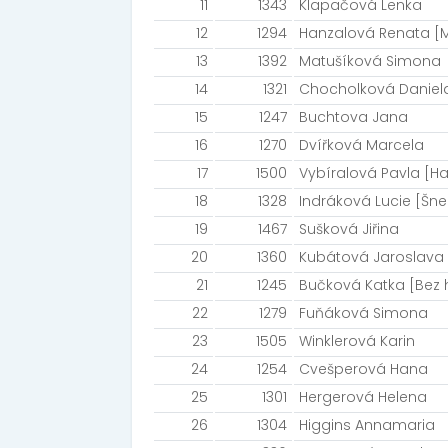
11
1343
Klapačová Lenka
12
1294
Hanzalová Renata [M
13
1392
Matušíková Simona
14
1321
Chocholková Daniel
15
1247
Buchtova Jana
16
1270
Dvířková Marcela
17
1500
Vybíralová Pavla [H
18
1328
Indráková Lucie [Šne
19
1467
Sušková Jiřina
20
1360
Kubátová Jaroslava
21
1245
Bučková Katka [Bez 
22
1279
Fuňáková Simona
23
1505
Winklerová Karin
24
1254
Cvešperová Hana
25
1301
Hergerová Helena
26
1304
Higgins Annamaria