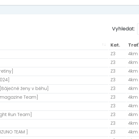
Vyhledat:
Kat.
Trať
Z3
4km
Z3
4km
retiny]
Z3
4km
024]
Z3
4km
[Báječné ženy v běhu]
Z3
4km
 magazine Team]
Z3
4km
Z3
4km
ight Run Team]
Z3
4km
Z3
4km
IZUNO TEAM ]
Z3
4km