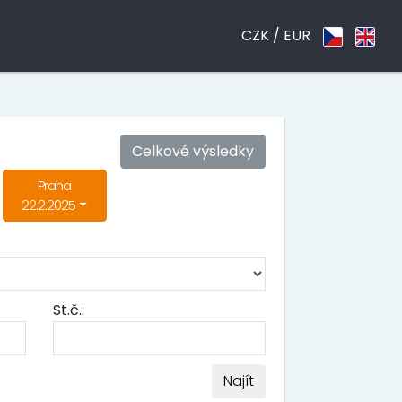
CZK /
EUR
Celkové výsledky
Praha
22.2.2025
St.č.:
Najít