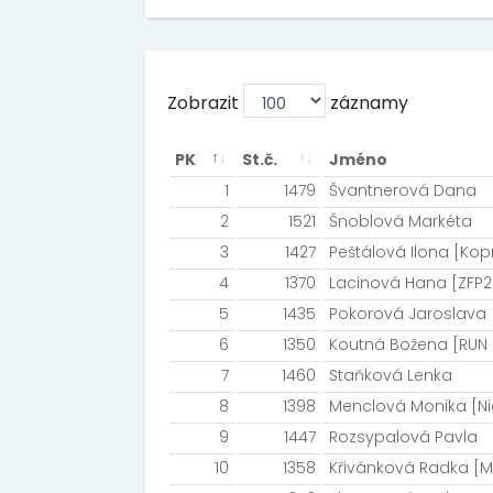
Zobrazit
záznamy
PK
St.č.
Jméno
1
1479
Švantnerová Dana
2
1521
Šnoblová Markéta
3
1427
Peštálová Ilona [Kop
4
1370
Lacinová Hana [ZFP2
5
1435
Pokorová Jaroslava 
6
1350
Koutná Božena [RUN
7
1460
Staňková Lenka
8
1398
Menclová Monika [N
9
1447
Rozsypalová Pavla
10
1358
Křivánková Radka [M