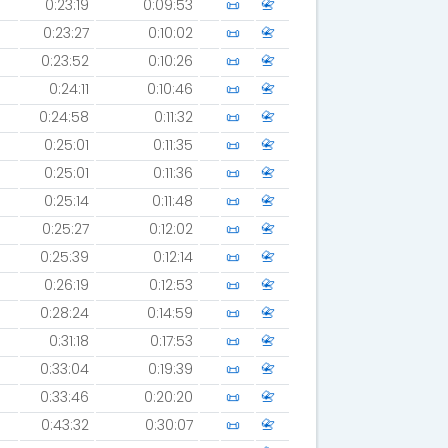
0:23:19
0:09:53
📜
📇
0:23:27
0:10:02
📜
📇
0:23:52
0:10:26
📜
📇
0:24:11
0:10:46
📜
📇
0:24:58
0:11:32
📜
📇
0:25:01
0:11:35
📜
📇
0:25:01
0:11:36
📜
📇
0:25:14
0:11:48
📜
📇
0:25:27
0:12:02
📜
📇
0:25:39
0:12:14
📜
📇
0:26:19
0:12:53
📜
📇
0:28:24
0:14:59
📜
📇
0:31:18
0:17:53
📜
📇
0:33:04
0:19:39
📜
📇
0:33:46
0:20:20
📜
📇
0:43:32
0:30:07
📜
📇