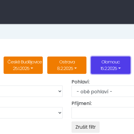
České Budějovice
Ostrava
Olomouc
25.1.2025
8.2.2025
15.2.2025
Pohlaví:
Příjmení:
Zrušit filtr