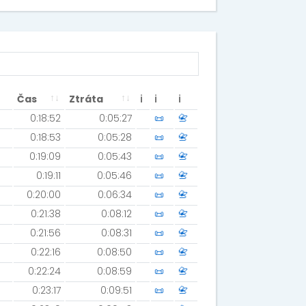
Čas
Ztráta
ℹ
ℹ
ℹ
0:18:52
0:05:27
📜
📇
0:18:53
0:05:28
📜
📇
0:19:09
0:05:43
📜
📇
0:19:11
0:05:46
📜
📇
0:20:00
0:06:34
📜
📇
0:21:38
0:08:12
📜
📇
0:21:56
0:08:31
📜
📇
0:22:16
0:08:50
📜
📇
0:22:24
0:08:59
📜
📇
0:23:17
0:09:51
📜
📇