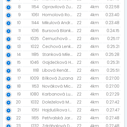
8
1154
Opravilová Zuzana [CK Fill]
Z2
4km
0:22:58
9
1061
Homolová Romana
Z2
4km
0:23:40
10
1144
Mikulová Andrea [Godula]
Z2
4km
0:23:48
11
1016
Bursová Blanka
Z2
4km
0:24:15
12
1025
Černuchová Martina
Z2
4km
0:25:17
13
1022
Čechová Lenka
Z2
4km
0:25:21
14
1185
Stanková Milena
Z2
4km
0:25:28
15
1046
Gajdečková Hana
Z2
4km
0:25:31
16
1118
Libová Renáta [Canicross Krnov]
Z2
4km
0:25:51
17
1009
Bílková Zuzana
Z2
4km
0:27:00
18
1153
Nováková Michaela
Z2
4km
0:27:00
19
1080
Karbanová Lucie
Z2
4km
0:27:29
20
1032
Doleželová Monika [ŠBV]
Z2
4km
0:27:42
21
1051
Hajdušíkova Ivona
Z2
4km
0:27:47
22
1165
Petřvalská Jarmila [J&acute;Elita run ]
Z2
4km
0:27:48
23
1232
Zdráhalová Darina
Z2
4km
0:27:48