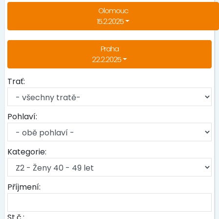
Olomouc
15.2.2025
Praha
22.2.2025
Trať:
Pohlaví:
Kategorie:
Příjmení:
St.č.: