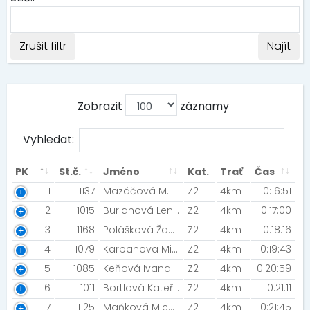
Zrušit filtr
Najít
Zobrazit
záznamy
Vyhledat:
PK
St.č.
Jméno
Kat.
Trať
Čas
1
1137
Mazáčová Martina [NN Night Run Team]
Z2
4km
0:16:51
2
1015
Burianová Lenka [MIZUNO TEAM - Night Run Team]
Z2
4km
0:17:00
3
1168
Polášková Žaneta
Z2
4km
0:18:16
4
1079
Karbanova Michaela [Šneci v běhu]
Z2
4km
0:19:43
5
1085
Keňová Ivana
Z2
4km
0:20:59
6
1011
Bortlová Kateřina [POHODA TEAM KOPŘIVNICE]
Z2
4km
0:21:11
7
1125
Maňková Michaela [Běžci sobě ]
Z2
4km
0:21:45