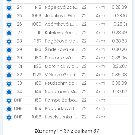
24
1148
Nágelová Zdeňka [innogy]
Z2
4km
0:28:09
25
1066
Jelenková Eva
Z2
4km
0:28:16
26
1000
Adámková Lucie [innogy]
Z2
4km
0:28:31
27
1111
Kufelova Romana
Z2
4km
0:28:39
28
1157
Pagáčová Martina
Z2
4km
0:28:53
29
1196
Šindelková Petra
Z2
4km
0:30:26
30
1160
Paskonková Leona [innogy]
Z2
4km
0:35:06
31
1126
Marciniak Wioletta
Z2
4km
0:35:07
32
1223
Vlčková Gabriela
Z2
4km
0:36:08
33
1166
Peutlschmidová Eva [Prostě běž! ]
Z2
4km
0:36:09
34
1149
Nedomová Miroslava [Splašené veverky]
Z2
4km
0:37:57
DNF
1169
Pompe Barbora
Z2
4km
DNF
1159
Papoušková Lucie
Z2
4km
DNF
1086
Kesely Lenka [Adventure Závada]
Z2
4km
Záznamy 1 - 37 z celkem 37