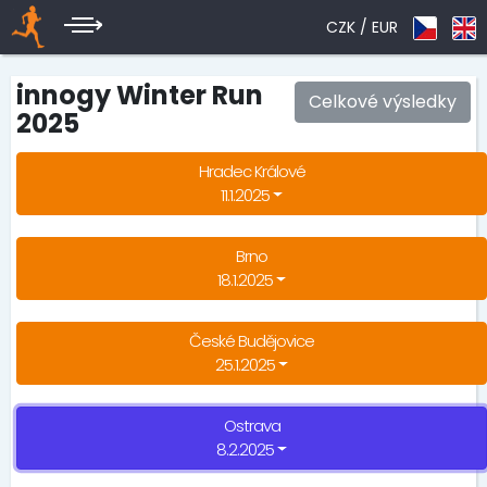
CZK /
EUR
innogy Winter Run
Celkové výsledky
2025
Hradec Králové
11.1.2025
Brno
18.1.2025
České Budějovice
25.1.2025
Ostrava
8.2.2025