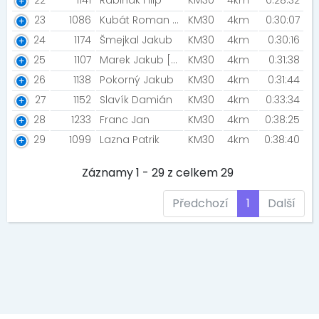
22
1141
Rabiňák Filip
KM30
4km
0:28:32
23
1086
Kubát Roman [Mediterra]
KM30
4km
0:30:07
24
1174
Šmejkal Jakub
KM30
4km
0:30:16
25
1107
Marek Jakub [PSP Sýkora Praha]
KM30
4km
0:31:38
26
1138
Pokorný Jakub
KM30
4km
0:31:44
27
1152
Slavík Damián
KM30
4km
0:33:34
28
1233
Franc Jan
KM30
4km
0:38:25
29
1099
Lazna Patrik
KM30
4km
0:38:40
Záznamy 1 - 29 z celkem 29
Předchozí
1
Další