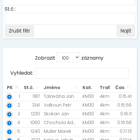
St.č.:
Zrušit filtr
Najít
Zobrazit
záznamy
Vyhledat:
PK
St.č.
Jméno
Kat.
Trať
Čas
1
1187
Talaváňa Jan
KM30
4km
0:15:41
2
3141
Valkoun Petr
KM30
4km
0:15:56
3
1230
Skokan Jan
KM30
4km
0:16:11
4
1060
Chochola Adam [PSP Sýkora Praha]
KM30
4km
0:16:56
5
1240
Muller Marek
KM30
4km
0:17:13