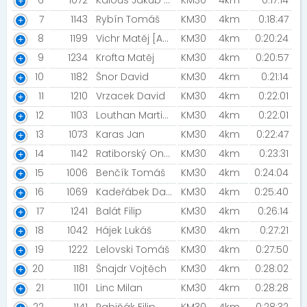
6
1072
Kalous Jakub [Kámeni]
KM30
4km
0:17:14
7
1143
Rybín Tomáš
KM30
4km
0:18:47
8
1199
Vichr Matěj [Avenier]
KM30
4km
0:20:24
9
1234
Krofta Matěj
KM30
4km
0:20:57
10
1182
Šnor David
KM30
4km
0:21:14
11
1210
Vrzacek David
KM30
4km
0:22:01
12
1103
Louthan Martin [RCNL]
KM30
4km
0:22:01
13
1073
Karas Jan
KM30
4km
0:22:47
14
1142
Ratiborský Ondřej [Avenier]
KM30
4km
0:23:31
15
1006
Benčík Tomáš
KM30
4km
0:24:04
16
1069
Kadeřábek David
KM30
4km
0:25:40
17
1241
Balát Filip
KM30
4km
0:26:14
18
1042
Hájek Lukáš
KM30
4km
0:27:21
19
1222
Lelovski Tomáš
KM30
4km
0:27:50
20
1181
Šnajdr Vojtěch
KM30
4km
0:28:02
21
1101
Linc Milan
KM30
4km
0:28:28