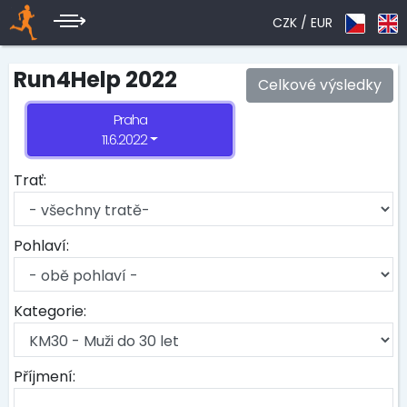
CZK /
EUR
Run4Help 2022
Celkové výsledky
Praha
11.6.2022
Trať:
Pohlaví:
Kategorie:
Příjmení: