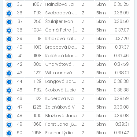
35
1067
Haindlová Jana
Z
5km
0:35:25
36
1193
Svobodová Jaroslava
Z
5km
0:36:09
37
1250
Štulajter Ivan
Z
5km
0:36:50
38
1034
Černá Petra [Laser dogz]
Z
5km
0:37:07
39
1118
Krtičková Kateřina
Z
5km
0:37:20
40
1013
Brabcová Dominika
Z
5km
0:37:37
41
1108
Kolářská Martina
Z
5km
0:37:46
42
1085
Charvátová Michaela [MIZUNO TEAM-ŠBV]
Z
5km
0:37:59
43
1221
Wittmanová Michaela
Z
5km
0:38:01
44
1129
Langová Barbora [Dream]
Z
5km
0:38:38
45
1182
Skoková Lucie
Z
5km
0:38:38
46
1123
Kučerová Ivana
Z
5km
0:38:59
47
1225
Zeleňáková Veronika
Z
5km
0:39:08
48
1010
Blažková Jana
Z
5km
0:39:08
49
1060
Forst Jana [Bellis]
Z
5km
0:39:31
50
1058
Fischer Lýdie
Z
5km
0:39:47