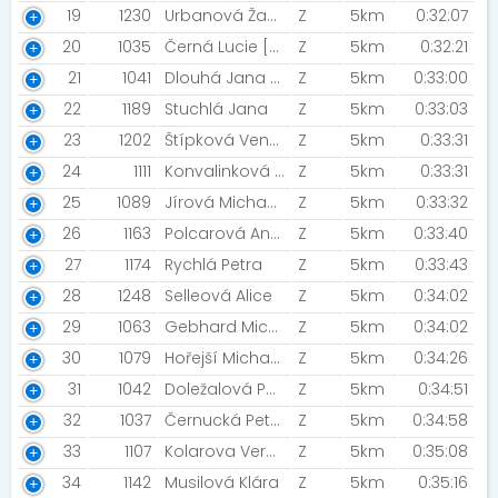
19
1230
Urbanová Žaneta [SRTG Most]
Z
5km
0:32:07
20
1035
Černá Lucie [LASER DOGZ/Unipetrol]
Z
5km
0:32:21
21
1041
Dlouhá Jana [Sama]
Z
5km
0:33:00
22
1189
Stuchlá Jana
Z
5km
0:33:03
23
1202
Štípková Vendula
Z
5km
0:33:31
24
1111
Konvalinková Veronika
Z
5km
0:33:31
25
1089
Jírová Michaela
Z
5km
0:33:32
26
1163
Polcarová Anna [Bellis]
Z
5km
0:33:40
27
1174
Rychlá Petra
Z
5km
0:33:43
28
1248
Selleová Alice
Z
5km
0:34:02
29
1063
Gebhard Michaela
Z
5km
0:34:02
30
1079
Hořejší Michaela
Z
5km
0:34:26
31
1042
Doležalová Petra [SRTG MOST ]
Z
5km
0:34:51
32
1037
Černucká Petra
Z
5km
0:34:58
33
1107
Kolarova Veronika
Z
5km
0:35:08
34
1142
Musilová Klára
Z
5km
0:35:16