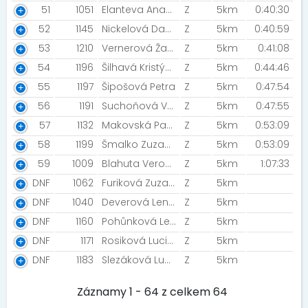
51
1051
Elanteva Anastasiia [Fedorka ]
Z
5km
0:40:30
52
1145
Nickelová Daniela
Z
5km
0:40:59
53
1210
Vernerová Žaneta
Z
5km
0:41:08
54
1196
Šilhavá Kristýna
Z
5km
0:44:46
55
1197
Šipošová Petra
Z
5km
0:47:54
56
1191
Suchoňová Veronika
Z
5km
0:47:55
57
1132
Makovská Pavla [SRTG]
Z
5km
0:53:09
58
1199
Šmalko Zuzana [Rozběháme Most]
Z
5km
0:53:09
59
1009
Blahuta Veronika [Bellisky]
Z
5km
1:07:33
DNF
1062
Furiková Zuzana
Z
5km
DNF
1040
Deverová Lenka
Z
5km
DNF
1160
Pohůnková Lenka
Z
5km
DNF
1171
Rosiková Lucie [Rosikovi ]
Z
5km
DNF
1183
Slezáková Lucie
Z
5km
Záznamy 1 - 64 z celkem 64