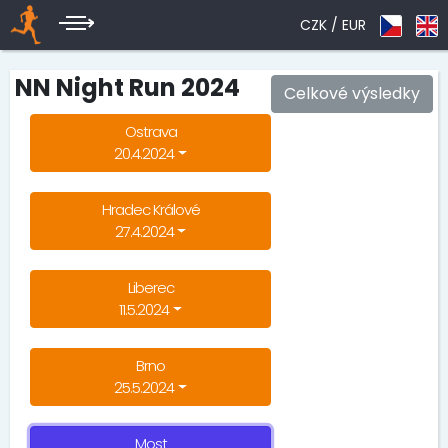
CZK /
EUR
NN Night Run 2024
Celkové výsledky
Ostrava
20.4.2024
Hradec Králové
27.4.2024
Liberec
11.5.2024
Brno
25.5.2024
Most