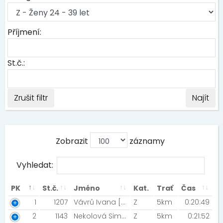
Příjmení:
St.č.:
Zrušit filtr
Najít
Zobrazit
záznamy
Vyhledat:
PK
St.č.
Jméno
Kat.
Trať
Čas
1
1207
Vávrů Ivana [TJ VTŽ Chomutov]
Z
5km
0:20:49
2
1143
Nekolová Simona [Night run team]
Z
5km
0:21:52