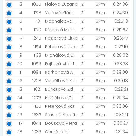
3
1055
Fialová Zuzana
Z
5km
0:24:36
4
1218
Volfová Klára
Z
5km
0:24:39
5
1131
Machalcová Kateřina [MIZUNO TEAM]
Z
5km
0:25:13
6
1120
Křenová Monika [Night run team / Mizuno team]
Z
5km
0:25:52
7
1245
Hašlarová Jitka
Z
5km
0:26:47
8
1154
Peterková Lucie
Z
5km
0:27:10
9
1138
Michálková Eliška
Z
5km
0:28:02
10
1059
Fojtová Miloslava [MIZUNO TEAM]
Z
5km
0:28:23
11
1094
Karhanová Aneta
Z
5km
0:29:00
12
1208
Vejdělková Kristýna
Z
5km
0:29:18
13
1021
Buňátová Zdeňka
Z
5km
0:29:21
14
1076
Hlušičková Zlata [Třebívky]
Z
5km
0:29:34
15
1155
Peterková Kateřina
Z
5km
0:30:06
16
1235
Šťastná Kateřina [Yanfeng]
Z
5km
0:30:11
17
1044
Dousova Petra
Z
5km
0:30:27
18
1036
Černá Jana
Z
5km
0:31:34