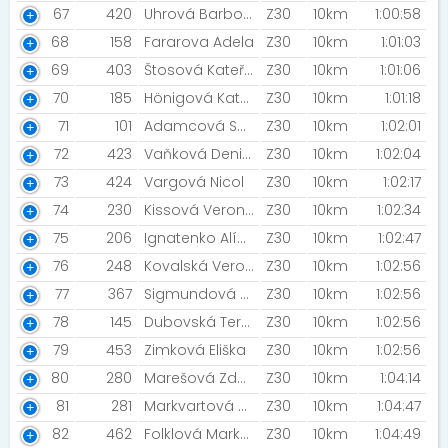
67
420
Uhrová Barbora
Z30
10km
1:00:58
68
158
Fararova Adela
Z30
10km
1:01:03
69
403
Štosová Kateřina
Z30
10km
1:01:06
70
185
Hönigová Kateřina
Z30
10km
1:01:18
71
101
Adamcová Sabina
Z30
10km
1:02:01
72
423
Vaňková Denisa
Z30
10km
1:02:04
73
424
Vargová Nicol
Z30
10km
1:02:17
74
230
Kissová Veronika
Z30
10km
1:02:34
75
206
Ignatenko Alína
Z30
10km
1:02:47
76
248
Kovalská Veronika
Z30
10km
1:02:56
77
367
Sigmundová Lucie
Z30
10km
1:02:56
78
145
Dubovská Tereza
Z30
10km
1:02:56
79
453
Zimková Eliška
Z30
10km
1:02:56
80
280
Marešová Zdeňka
Z30
10km
1:04:14
81
281
Markvartová Vendula
Z30
10km
1:04:47
82
462
Folklová Markéta
Z30
10km
1:04:49