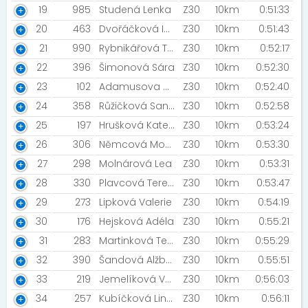
19
985
Studená Lenka
Z30
10km
0:51:33
20
463
Dvořáčková Iva [Černí Pankeři]
Z30
10km
0:51:43
21
990
Rybnikářová Tereza
Z30
10km
0:52:17
22
396
Šimonová Sára
Z30
10km
0:52:30
23
102
Adamusova Martina
Z30
10km
0:52:40
24
358
Růžičková Sandra
Z30
10km
0:52:58
25
197
Hrušková Kateřina
Z30
10km
0:53:24
26
306
Němcová Monika
Z30
10km
0:53:30
27
298
Molnárová Lea
Z30
10km
0:53:31
28
330
Plavcová Tereza
Z30
10km
0:53:47
29
273
Lipková Valerie
Z30
10km
0:54:19
30
176
Hejsková Adéla
Z30
10km
0:55:21
31
283
Martinková Tea [Mrk mrk ]
Z30
10km
0:55:29
32
390
Šandová Alžběta
Z30
10km
0:55:51
33
219
Jemelíková Vendula
Z30
10km
0:56:03
34
257
Kubíčková Linda
Z30
10km
0:56:11