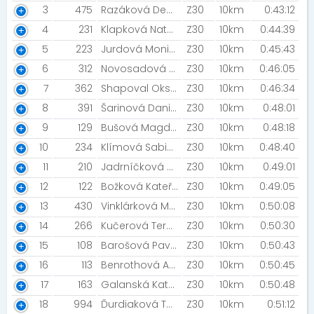
3
475
Razáková Denisa [Extreme Obstacle Runners]
Z30
10km
0:43:12
4
231
Klapková Natálie
Z30
10km
0:44:39
5
223
Jurdová Monika [MIZUNO TEAM]
Z30
10km
0:45:43
6
312
Novosadová Nikola
Z30
10km
0:46:05
7
362
Shapoval Oksana
Z30
10km
0:46:34
8
391
Šarinová Daniela
Z30
10km
0:48:01
9
129
Bušová Magdalena
Z30
10km
0:48:18
10
234
Klímová Sabina [Foreveralone]
Z30
10km
0:48:40
11
210
Jadrníčková Mariana
Z30
10km
0:49:01
12
122
Božková Kateřina
Z30
10km
0:49:05
13
430
Vinklárková Marie [NN Night Run Team]
Z30
10km
0:50:08
14
266
Kučerová Tereza
Z30
10km
0:50:30
15
108
Barošová Pavlína
Z30
10km
0:50:43
16
113
Benrothová Aneta
Z30
10km
0:50:45
17
163
Galanská Katarína [Fun In Pain]
Z30
10km
0:50:48
18
994
Ďurdiaková Tereza [USK PRAHA]
Z30
10km
0:51:12