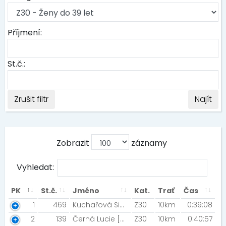
Příjmení:
St.č.:
Zrušit filtr
Najít
Zobrazit
záznamy
Vyhledat:
PK
St.č.
Jméno
Kat.
Trať
Čas
1
469
Kuchařová Simona [RABBITS ZNOJMO]
Z30
10km
0:39:08
2
139
Černá Lucie [2BWINNER TEAM]
Z30
10km
0:40:57