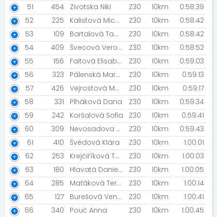
51
454
Zivotska Niki
Z30
10km
0:58:39
52
225
Kalistová Michaela
Z30
10km
0:58:42
53
109
Bartalová Tamara
Z30
10km
0:58:42
54
409
Švecová Veronika
Z30
10km
0:58:52
55
156
Faitová Elisabeta
Z30
10km
0:59:03
56
323
Pálenská Markéta
Z30
10km
0:59:13
57
426
Vejrostová Monika
Z30
10km
0:59:17
58
331
Plháková Dana
Z30
10km
0:59:34
59
242
Koršalová Sofia
Z30
10km
0:59:41
60
309
Nevosadova Jana
Z30
10km
0:59:43
61
410
Švédová Klára
Z30
10km
1:00:01
62
253
Krejčiříková Tereza
Z30
10km
1:00:03
63
180
Hlavatá Daniela [Fun In Pain]
Z30
10km
1:00:05
64
285
Maťáková Tereza
Z30
10km
1:00:14
65
127
Burešová Vendula
Z30
10km
1:00:41
66
340
Pouč Anna
Z30
10km
1:00:45