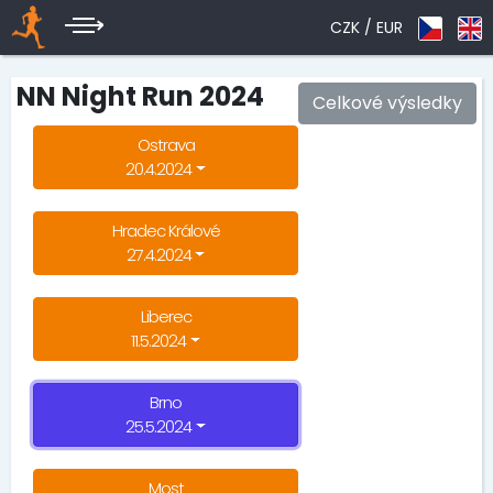
CZK /
EUR
NN Night Run 2024
Celkové výsledky
Ostrava
20.4.2024
Hradec Králové
27.4.2024
Liberec
11.5.2024
Brno
25.5.2024
Most