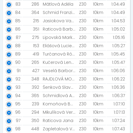
83
286
Mátlová Adéla
Z30
10km
1:04:49
84
364
Schmid Franziska Ida [AC Moravská Slavia]
Z30
10km
1:04:49
85
215
Jasiokova Vanesa
Z30
10km
1:04:53
86
351
Raticová Barbora
Z30
10km
1:05:02
87
275
Lipovská Markéta
Z30
10km
1:05:16
88
153
Eliášová Lucie [TFS]
Z30
10km
1:05:27
89
419
Turčanová Róberta
Z30
10km
1:05:45
90
265
Kučerová Lenka
Z30
10km
1:05:47
91
427
Veselá Barbora [OVB2024]
Z30
10km
1:06:06
92
348
RAJDLOVÁ MONIKA
Z30
10km
1:06:22
93
392
Šenková Slavomíra
Z30
10km
1:06:36
94
365
Schmidlová Aneta
Z30
10km
1:06:37
95
239
Komoňová Barbora
Z30
10km
1:07:10
96
294
Mikulíková Veronika
Z30
10km
1:07:13
97
350
Raticova Jana
Z30
10km
1:07:24
98
448
Zapletalová Vendula [Pod Slunečnou]
Z30
10km
1:07:43