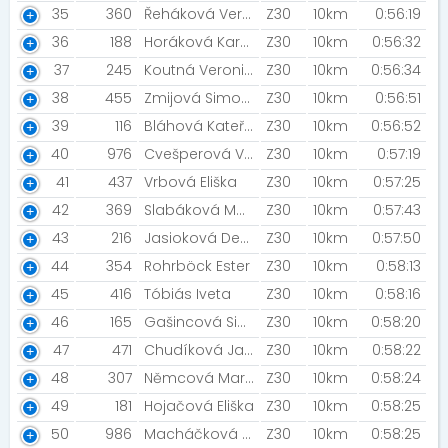
35
360
Řeháková Veronika
Z30
10km
0:56:19
36
188
Horáková Karolína
Z30
10km
0:56:32
37
245
Koutná Veronika
Z30
10km
0:56:34
38
455
Zmijová Simona
Z30
10km
0:56:51
39
116
Bláhová Kateřina
Z30
10km
0:56:52
40
976
Cvešperová Valentýna
Z30
10km
0:57:19
41
437
Vrbová Eliška
Z30
10km
0:57:25
42
369
Slabáková Monika
Z30
10km
0:57:43
43
216
Jasioková Denisa
Z30
10km
0:57:50
44
354
Rohrböck Ester
Z30
10km
0:58:13
45
416
Tóbiás Iveta
Z30
10km
0:58:16
46
165
Gašincová Simona [MIZUNO TEAM]
Z30
10km
0:58:20
47
471
Chudíková Jana
Z30
10km
0:58:22
48
307
Němcová Marie
Z30
10km
0:58:24
49
181
Hojačová Eliška
Z30
10km
0:58:25
50
986
Macháčková Monika
Z30
10km
0:58:25