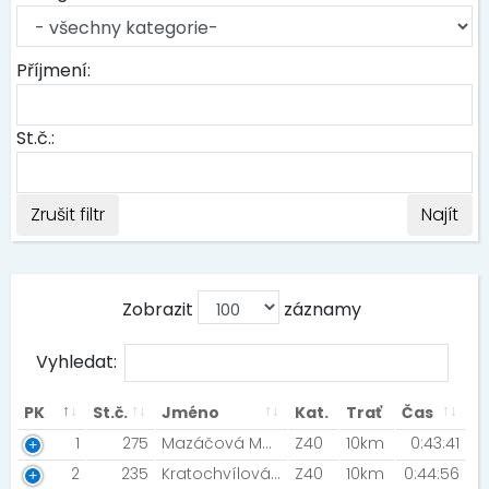
Příjmení:
St.č.:
Zrušit filtr
Najít
Zobrazit
záznamy
Vyhledat:
PK
St.č.
Jméno
Kat.
Trať
Čas
1
275
Mazáčová Martina [NN Night Run Team]
Z40
10km
0:43:41
2
235
Kratochvílová Barbara [Shikoku Valley]
Z40
10km
0:44:56