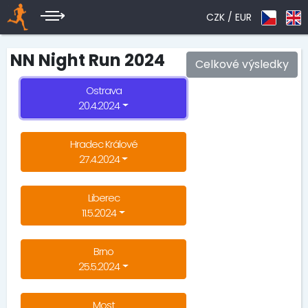
CZK /
EUR
NN Night Run 2024
Celkové výsledky
Ostrava
20.4.2024
Hradec Králové
27.4.2024
Liberec
11.5.2024
Brno
25.5.2024
Most