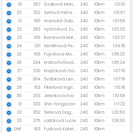
19
357
Šodková Marie [NN2023]
Z40
10km
1:01:01
20
332
Setlová Petra [NN2024]
Z40
10km
1:01:57
21
190
Hranická Gabriela
Z40
10km
1:01:59
22
383
Vystrčilová Zuzana [innogy]
Z40
10km
1:02:03
23
105
Baranová Natálie
Z40
10km
1:02:37
24
331
Serafinová Petra
Z40
10km
1:04:18
25
156
Fojcíková Monika
Z40
10km
1:06:20
26
234
Kratochvílová Karla
Z40
10km
1:06:24
27
230
Krajíčková Gabriela [ADVENTURE ZÁVADA ]
Z40
10km
1:07:19
28
364
Švábková Lenka [ADVENTURE ZÁVADA ]
Z40
10km
1:07:19
29
153
Fikerlová Ingrid [Prostě běž! ]
Z40
10km
1:10:18
30
203
Jelenková Eva
Z40
10km
1:10:58
31
333
Shin Yongsoon
Z40
10km
1:17:22
32
352
Šerková Dagmar
Z40
10km
1:20:50
33
375
Laštíková Lucie
Z40
10km
1:26:00
DNF
163
Fusková Kateřina [Bio Biolit]
Z40
10km