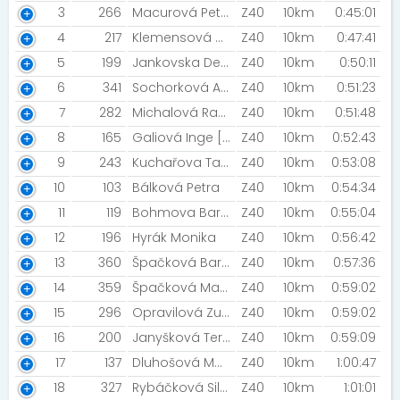
3
266
Macurová Petra
Z40
10km
0:45:01
4
217
Klemensová Gabriela [canicross Opava]
Z40
10km
0:47:41
5
199
Jankovska Denisa [JIRKA2024]
Z40
10km
0:50:11
6
341
Sochorková Aneta
Z40
10km
0:51:23
7
282
Michalová Radmila [KMB team]
Z40
10km
0:51:48
8
165
Galiová Inge [Stg Karviná ]
Z40
10km
0:52:43
9
243
Kuchařova Tamara [Friends Forever]
Z40
10km
0:53:08
10
103
Bálková Petra
Z40
10km
0:54:34
11
119
Bohmova Barbora [BK Ludgeřovice]
Z40
10km
0:55:04
12
196
Hyrák Monika
Z40
10km
0:56:42
13
360
Špačková Barbora [Krasoběžecký spolek]
Z40
10km
0:57:36
14
359
Špačková Markéta [CK FILL]
Z40
10km
0:59:02
15
296
Opravilová Zuzana [CK FILL]
Z40
10km
0:59:02
16
200
Janyšková Terezie
Z40
10km
0:59:09
17
137
Dluhošová Martina
Z40
10km
1:00:47
18
327
Rybáčková Silvie [Běžecký klub ČS]
Z40
10km
1:01:01