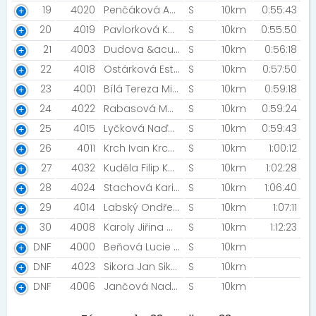
19
4020
Penčáková Aneta [MIZUNO TEAM]
S
10km
0:55:43
20
4019
Pavlorková Kateřina Maschke Zuzana [Zralé krásky]
S
10km
0:55:50
21
4003
Dudova &acute; Klara Valenčínova Adéla [Vratimovská smetana ]
S
10km
0:56:18
22
4018
Ostárková Ester Ostárková Sára [Děvuchy z Prajzské]
S
10km
0:57:50
23
4001
Bílá Tereza Mironidis Radek [TERAD]
S
10km
0:59:18
24
4022
Rabasová Martina Hanzelková Zuzana [Malá a Velká]
S
10km
0:59:24
25
4015
Lyčková Naďa Kubíčková Pavla [Běhny]
S
10km
0:59:43
26
4011
Krch Ivan Krchová Blanka [Máma běží]
S
10km
1:00:12
27
4032
Kuděla Filip Kuděla Jan [NICMOCBOYS]
S
10km
1:02:28
28
4024
Stachová Karin Vaněk Petr [Kráska a zvíře]
S
10km
1:06:40
29
4014
Labský Ondřej Labská Petra [Máma a syn]
S
10km
1:07:11
30
4008
Karoly Jiřina Chudějová Šárka [Prostě běž!]
S
10km
1:12:23
DNF
4000
Beňová Lucie Čeladínová Marcela [Mňamis ]
S
10km
DNF
4023
Sikora Jan Sikora Natan [ABI Team]
S
10km
DNF
4006
Jančová Naděžda Janča Martin [Makronky ]
S
10km