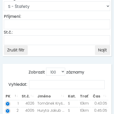
Příjmení:
St.č.:
Zrušit filtr
Najít
Zobrazit
záznamy
Vyhledat:
PK
St.č.
Jméno
Kat.
Trať
Čas
1
4026
Tománek Kryštof Rončka Tobiáš [Pat a Mat ]
S
10km
0:43:05
2
4005
Huryta Jakub Damková Johana [Trail2gether Ostrava]
S
10km
0:45:05