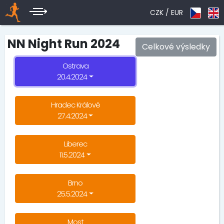
CZK /
EUR
NN Night Run 2024
Celkové výsledky
Ostrava
20.4.2024
Hradec Králové
27.4.2024
Liberec
11.5.2024
Brno
25.5.2024
Most