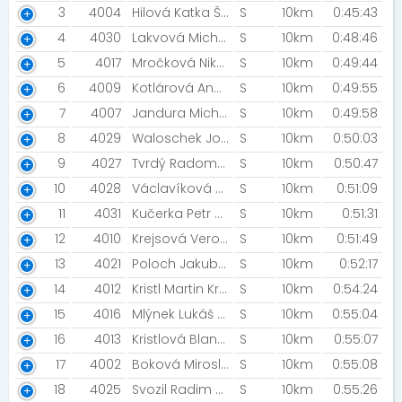
3
4004
Hilová Katka Škultetyová Nikol [NN Night Run Team]
S
10km
0:45:43
4
4030
Lakvová Michaela Kohoutová Jana
S
10km
0:48:46
5
4017
Mročková Nikola Mroček Dalibor [Frýdečáci]
S
10km
0:49:44
6
4009
Kotlárová Andrea Kotlár Michal [AndyMike]
S
10km
0:49:55
7
4007
Jandura Michal Slaný Norbert [Venca a Bodin]
S
10km
0:49:58
8
4029
Waloschek Jonáš Waloschek Michael [Rajský Protlak]
S
10km
0:50:03
9
4027
Tvrdý Radomír Tvrdá Eliška [Tvrdé játra]
S
10km
0:50:47
10
4028
Václavíková Dominika Václavíková Iveta [ ]
S
10km
0:51:09
11
4031
Kučerka Petr Pilná Eva [innogy]
S
10km
0:51:31
12
4010
Krejsová Veronika Muzička Lukáš [Model]
S
10km
0:51:49
13
4021
Poloch Jakub Antel Michal [pr.Ocassing]
S
10km
0:52:17
14
4012
Kristl Martin Kristl Matěj [2M]
S
10km
0:54:24
15
4016
Mlýnek Lukáš Pušková Gabriela [RunVous]
S
10km
0:55:04
16
4013
Kristlová Blanka Lutzová Martina [DVOJKY]
S
10km
0:55:07
17
4002
Boková Miroslava Pavlusová Kateřina [Tělocvikářky]
S
10km
0:55:08
18
4025
Svozil Radim Varečka Ondřej [Malý a Menší]
S
10km
0:55:26