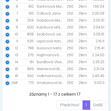
6
812
Šantínová Markéta [PSC Plzeň]
Z50
21km
1:55:04
7
193
Čížková Jana
Z50
21km
2:00:09
8
204
Dobišová Magdalena
Z50
21km
2:00:10
9
500
Kubíková Míša (Ludmila) [TJ Sokol Touškov]
Z50
21km
2:04:51
10
808
Szabóová Jaroslava [Rozběháme Plzeň ]
Z50
21km
2:09:16
11
525
Lepičová Hana [Sri Chinmoy Marathon Team]
Z50
21km
2:15:11
12
798
Süssova Iveta
Z50
21km
2:15:41
13
275
Hajžmanová Renata [TJ Řenče]
Z50
21km
2:24:00
14
161
Burdilová Vlasta
Z50
21km
2:26:23
15
959
Weinerová Blanka [Šneci v běhu]
Z50
21km
2:31:24
16
942
Volkmannová Lenka [SDH Křenovy]
Z50
21km
2:40:45
DNF
773
Smetanová Monika [Smetana team]
Z50
21km
0:00:11
Záznamy 1 - 17 z celkem 17
Předchozí
1
Další