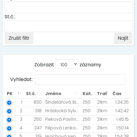
St.č.:
Zrušit filtr
Najít
Zobrazit
záznamy
Vyhledat:
PK
St.č.
Jméno
Kat.
Trať
Čas
1
830
Šindelářová Blanka
Z50
21km
1:34:35
2
318
Hrádocká Sylvia [Rozběháme Prahu]
Z50
21km
1:42:42
3
250
Fleková Pavlína
Z50
21km
1:45:15
4
247
Filipová Lenka [Rozběháme Česko]
Z50
21km
1:50:14
5
319
Hrachová Irena [Sokol Losiná]
Z50
21km
1:54:28