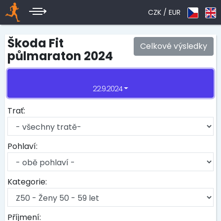
CZK /
EUR
Škoda Fit
Celkové výsledky
půlmaraton 2024
22.9.2024
Trať:
Pohlaví:
Kategorie:
Příjmení: