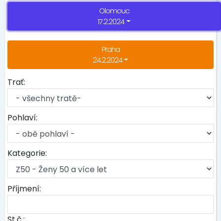
Olomouc
17.2.2024
Praha
24.2.2024
Trať:
Pohlaví:
Kategorie:
Příjmení:
St.č.: