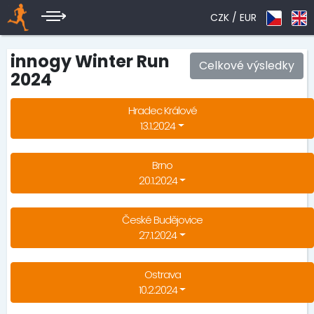
CZK /
EUR
innogy Winter Run
Celkové výsledky
2024
Hradec Králové
13.1.2024
Brno
20.1.2024
České Budějovice
27.1.2024
Ostrava
10.2.2024