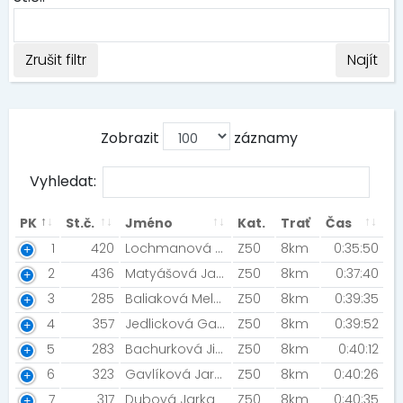
Zrušit filtr
Najít
Zobrazit
záznamy
Vyhledat:
PK
St.č.
Jméno
Kat.
Trať
Čas
1
420
Lochmanová Blanka [Lochnesky]
Z50
8km
0:35:50
2
436
Matyášová Jana [Silvita s.r.o. Ústí nad Orlicí]
Z50
8km
0:37:40
3
285
Baliaková Melánia [#GLADIATORRACETEAM]
Z50
8km
0:39:35
4
357
Jedlicková Gabriela
Z50
8km
0:39:52
5
283
Bachurková Jitka [running zone Brno]
Z50
8km
0:40:12
6
323
Gavlíková Jarmila [MK Seitl Ostrava]
Z50
8km
0:40:26
7
317
Dubová Jarka
Z50
8km
0:40:35