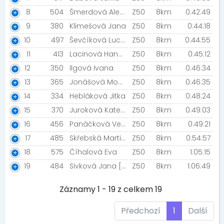
8
504
Šmerdová Alena
Z50
8km
0:42:49
9
380
Klimešová Jana
Z50
8km
0:44:18
10
497
Ševčíková Lucie [Bez hranic]
Z50
8km
0:44:55
11
413
Lacinová Hana [ZFP2024]
Z50
8km
0:45:12
12
350
Ilgová Ivana
Z50
8km
0:46:34
13
365
Jonášová Monika
Z50
8km
0:46:35
14
334
Hebláková Jitka
Z50
8km
0:48:24
15
370
Juroková Kateřina
Z50
8km
0:49:03
16
456
Panáčková Veronika
Z50
8km
0:49:21
17
485
Skřebská Martina
Z50
8km
0:54:57
18
575
Číhalová Eva
Z50
8km
1:05:15
19
484
Sivková Jana [Prostě běž!]
Z50
8km
1:06:49
Záznamy 1 - 19 z celkem 19
Předchozí
1
Další