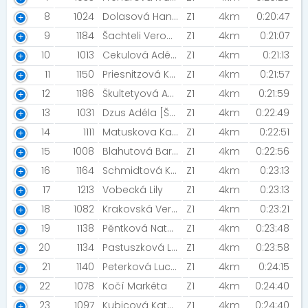
8
1024
Dolasová Hana
Z1
4km
0:20:47
9
1184
Šachteli Veronika
Z1
4km
0:21:07
10
1013
Cekulová Adéla [Night Run Team]
Z1
4km
0:21:13
11
1150
Priesnitzová Karin
Z1
4km
0:21:57
12
1186
Škultetyová Andrea [SDH Skalice]
Z1
4km
0:21:59
13
1031
Dzus Adéla [ŠBV]
Z1
4km
0:22:49
14
1111
Matuskova Kamila [Šneci v běhu ]
Z1
4km
0:22:51
15
1008
Blahutová Barbora [SVVAT]
Z1
4km
0:22:56
16
1164
Schmidtová Kateřina
Z1
4km
0:23:13
17
1213
Vobecká Lily
Z1
4km
0:23:13
18
1082
Krakovská Veronika
Z1
4km
0:23:21
19
1138
Pěntková Natálie [BK Ludgeřovice]
Z1
4km
0:23:48
20
1134
Pastuszková Lenka
Z1
4km
0:23:58
21
1140
Peterková Lucie
Z1
4km
0:24:15
22
1078
Kočí Markéta
Z1
4km
0:24:40
23
1097
Kubicová Kateřina
Z1
4km
0:24:40