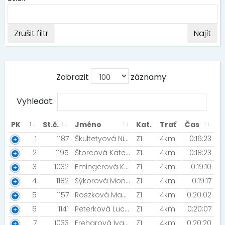
Zrušit filtr
Najít
Zobrazit
záznamy
Vyhledat:
PK
St.č.
Jméno
Kat.
Trať
Čas
1
1187
Škultetyová Nikola [SDH Staré Město]
Z1
4km
0:16:23
2
1195
Štorcová Kateřina
Z1
4km
0:18:23
3
1032
Emingerová Kateřina [MIZUNO TEAM / NIGHT RUN TEAM]
Z1
4km
0:19:10
4
1182
Sýkorová Monika
Z1
4km
0:19:17
5
1157
Roszková Magdaléna
Z1
4km
0:20:02
6
1141
Peterková Lucie
Z1
4km
0:20:07
7
1033
Freharová Ivana [Night Run Team]
Z1
4km
0:20:20