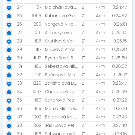
24
1107
Malchárková Vendula
Z1
4km
0:24:47
25
1095
Kubasová Gabriela [Byčice]
Z1
4km
0:24:52
26
1209
Vargová Nikola [innogy]
Z1
4km
0:25:01
27
1001
Antoszyková Eva
Z1
4km
0:25:04
28
1188
Škutíková Veronika
Z1
4km
0:25:15
29
1117
Mikulová Andrea [Godula]
Z1
4km
0:25:28
30
1012
Bystroňová Radka
Z1
4km
0:25:59
31
1185
Šebestová Nikol
Z1
4km
0:26:02
32
1131
Pačesová Michaela [MIZUNO TEAM]
Z1
4km
0:26:17
33
1220
Zdráhalová Darina
Z1
4km
0:26:47
34
1057
Chroboczková Barbora [Byčice]
Z1
4km
0:26:59
35
1160
Sakařová Petra [MIZUNO TEAM / NIGHT RUN TEAM]
Z1
4km
0:27:22
36
1108
Maršo Michaela
Z1
4km
0:27:31
37
1002
Baladová Kateřina
Z1
4km
0:27:43
38
1062
Jaskulová Petra
Z1
4km
0:27:48
39
1165
Schwarzerová Kristýna
Z1
4km
0:28:16