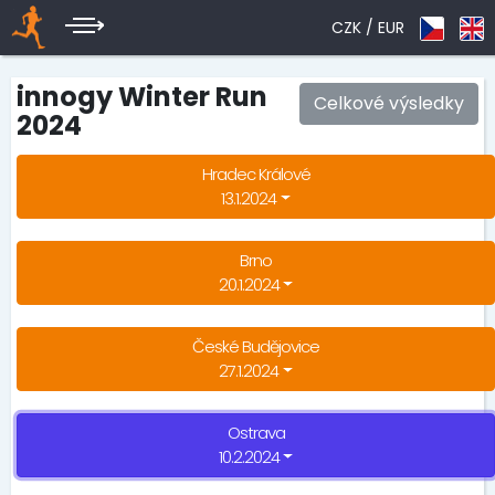
CZK /
EUR
innogy Winter Run
Celkové výsledky
2024
Hradec Králové
13.1.2024
Brno
20.1.2024
České Budějovice
27.1.2024
Ostrava
10.2.2024