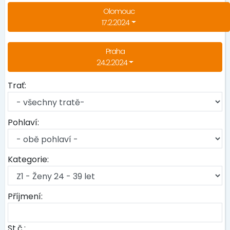
Olomouc
17.2.2024
Praha
24.2.2024
Trať:
Pohlaví:
Kategorie:
Příjmení:
St.č.: