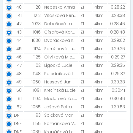
40
1120
Nebeska Anna
Z1
4km
0:28:22
41
1212
Vitásková Renata
Z1
4km
0:28:38
42
1023
Dobešová Ludmila
Z1
4km
0:28:46
43
1016
Císařová Karolína
Z1
4km
0:28:48
44
1030
Dvořáčková Kristina
Z1
4km
0:29:02
45
1174
Spružinová Lucie
Z1
4km
0:29:26
46
1125
Olivíková Michaela [Šneci v běhu]
Z1
4km
0:29:27
47
1102
Ligocká Lucie
Z1
4km
0:29:35
48
1148
Poledníková Lucie
Z1
4km
0:29:37
49
1050
Hessová Jana [Chromajzlu]
Z1
4km
0:30:38
50
1091
Křetínská Lucie
Z1
4km
0:30:41
51
1104
Madurová Kateřina
Z1
4km
0:30:46
52
1065
Jašová Petra
Z1
4km
0:30:53
DNF
1193
Špičková Markéta
Z1
4km
DNF
1155
Románková Věra
Z1
4km
DNF
1089
Kropáčová Lenka [Drink team]
Z1
4km