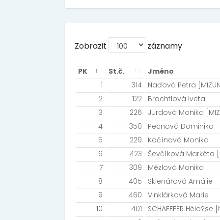
Zobrazit
záznamy
PK
St.č.
Jméno
1
314
Naďová Petra [MIZU
2
122
Brachtlová Iveta
3
226
Jurdová Monika [MI
4
350
Pecnová Dominika
5
229
Kačínová Monika
6
423
Ševčíková Markéta [
7
309
Mézlová Monika
8
405
Sklenářová Amálie
9
460
Vinklárková Marie
10
401
SCHAEFFER Hélo?se [