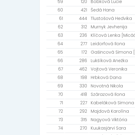
59
120
Bobková Lucie
60
421
Šedá Hana
61
444
Tlustošová Hedvika
62
312
Murnyk Jevhenija
63
236
Klíčová Lenka [Micáč
64
277
Leidorfová Ilona
65
172
Gašincová Simona [
66
286
Lukšíková Anežka
67
462
Vojtová Veronika
68
198
Hrbková Dana
69
330
Novotná Nikola
70
418
Szárazová Ilona
71
227
Kabeláková Simona
72
292
Majdová Karolína
73
315
Nagyová Viktória
74
270
Kuukasjärvi Sara