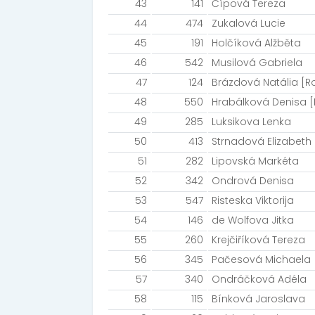
43
141
Čípová Tereza
44
474
Zukalová Lucie
45
191
Holčíková Alžběta
46
542
Musilová Gabriela
47
124
Brázdová Natália [
48
550
Hrabálková Denisa 
49
285
Luksikova Lenka
50
413
Strnadová Elizabeth
51
282
Lipovská Markéta
52
342
Ondrová Denisa
53
547
Risteska Viktorija
54
146
de Wolfova Jitka
55
260
Krejčiříková Tereza
56
345
Pačesová Michaela 
57
340
Ondráčková Adéla
58
115
Bínková Jaroslava