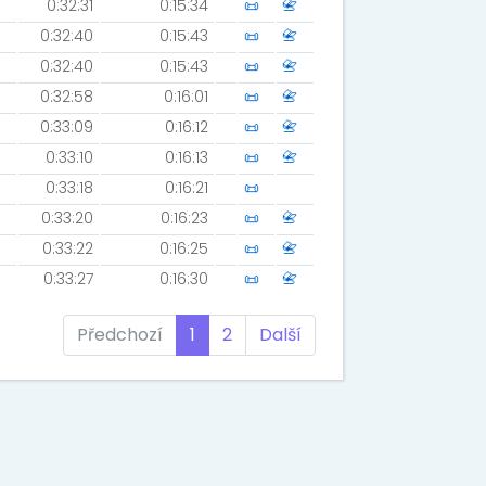
0:32:31
0:15:34
📜
📇
0:32:40
0:15:43
📜
📇
0:32:40
0:15:43
📜
📇
0:32:58
0:16:01
📜
📇
0:33:09
0:16:12
📜
📇
0:33:10
0:16:13
📜
📇
0:33:18
0:16:21
📜
0:33:20
0:16:23
📜
📇
0:33:22
0:16:25
📜
📇
0:33:27
0:16:30
📜
📇
Předchozí
1
2
Další