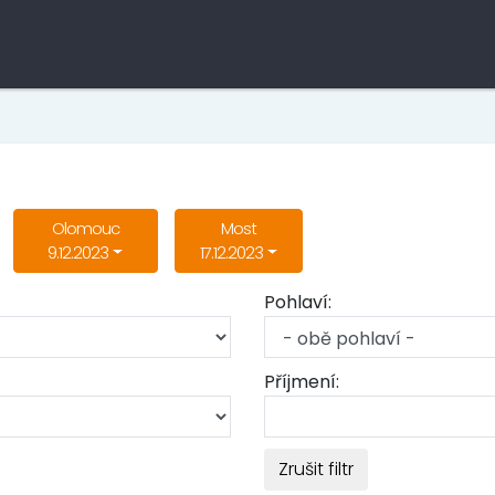
Olomouc
Most
9.12.2023
17.12.2023
Pohlaví:
Příjmení:
Zrušit filtr