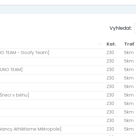
Vyhledat:
Kat.
Trať
NO TEAM - Goofy Team]
Z30
5km
Z30
5km
ZUNO TEAM]
Z30
5km
Z30
5km
Z30
5km
Šneci v běhu]
Z30
5km
Z30
5km
Z30
5km
Z30
5km
Nancy Athlétisme Métropole]
Z30
5km