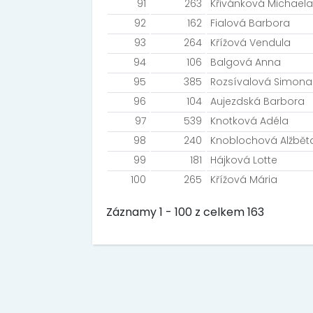
91
263
Křivánková Michaela
92
162
Fialová Barbora
93
264
Křížová Vendula
94
106
Balgová Anna
95
385
Rozsívalová Simona
96
104
Aujezdská Barbora
97
539
Knotková Adéla
98
240
Knoblochová Alžbět
99
181
Hájková Lotte
100
265
Křížová Mária
Záznamy 1 - 100 z celkem 163