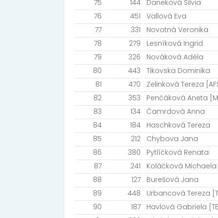
75
144
Daneková Silvia
76
451
Vallová Eva
77
331
Novotná Veronika
78
279
Lesníková Ingrid
79
326
Nováková Adéla
80
443
Tikovska Dominika
81
470
Zelinková Tereza [A
82
353
Penčáková Aneta [M
83
134
Čamrdová Anna
84
184
Haschková Tereza
85
212
Chybova Jana
86
380
Pytlíčková Renata
87
241
Koláčková Michaela
88
127
Burešová Jana
89
448
Urbancová Tereza [
90
187
Havlová Gabriela [T