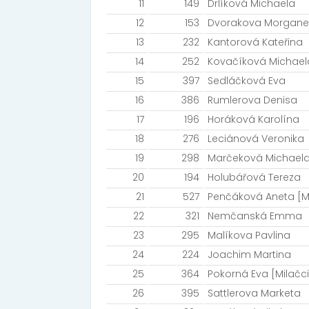
11
149
Drlíková Michaela
12
153
Dvorakova Morgane
13
232
Kantorová Kateřina
14
252
Kovačíková Michaela 
15
397
Sedláčková Eva
16
386
Rumlerova Denisa
17
196
Horáková Karolína
18
276
Leciánová Veronika
19
298
Marčeková Michael
20
194
Holubářová Tereza
21
527
Penčáková Aneta [M
22
321
Nemčanská Emma
23
295
Malíkova Pavlina
24
224
Joachim Martina
25
364
Pokorná Eva [Milačci
26
395
Sattlerova Marketa