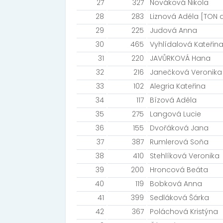
27
327
Nováková Nikola
28
283
Liznová Adéla [TON a
29
225
Judová Anna
30
465
Vyhlídalová Kateřin
31
220
JAVŮRKOVÁ Hana
32
216
Janečková Veronika
33
102
Alegria Kateřina
34
117
Bízová Adéla
35
275
Langová Lucie
36
155
Dvořáková Jana
37
387
Rumlerová Soňa
38
410
Stehlíková Veronika
39
200
Hroncová Beáta
40
119
Bobková Anna
41
399
Sedláková Šárka
42
367
Poláchová Kristýna