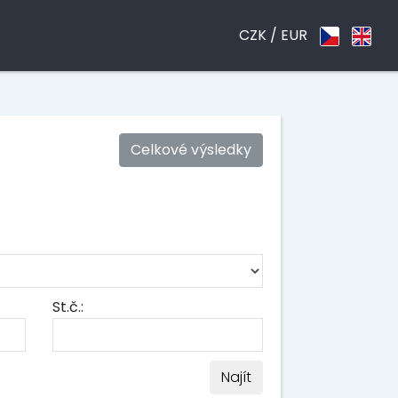
CZK /
EUR
Celkové výsledky
St.č.:
Najít