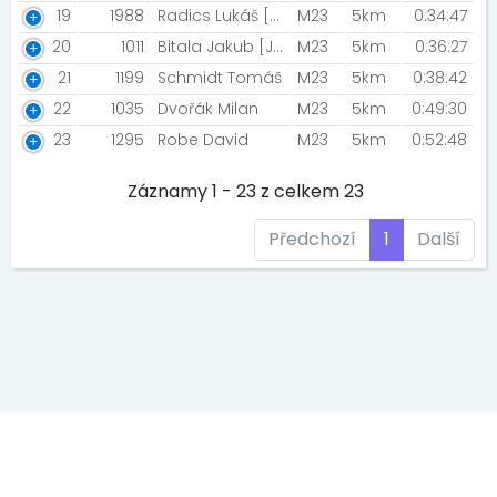
19
1988
Radics Lukáš [Baltimore Ravens]
M23
5km
0:34:47
20
1011
Bitala Jakub [JB_runners]
M23
5km
0:36:27
21
1199
Schmidt Tomáš
M23
5km
0:38:42
22
1035
Dvořák Milan
M23
5km
0:49:30
23
1295
Robe David
M23
5km
0:52:48
Záznamy 1 - 23 z celkem 23
Předchozí
1
Další
EVENT MEDIA s.r.o., Kaprova 42/14, 11000 Praha 1, IČ: 242 69 573
DIČ: CZ 242 69 573