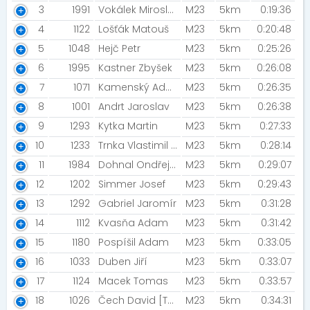
3
1991
Vokálek Miroslav [VK Slavoj Litoměřice]
M23
5km
0:19:36
4
1122
Lošťák Matouš
M23
5km
0:20:48
5
1048
Hejč Petr
M23
5km
0:25:26
6
1995
Kastner Zbyšek
M23
5km
0:26:08
7
1071
Kamenský Adam Ján [AK Most]
M23
5km
0:26:35
8
1001
Andrt Jaroslav
M23
5km
0:26:38
9
1293
Kytka Martin
M23
5km
0:27:33
10
1233
Trnka Vlastimil [#Nevidíš #uslyšíš]
M23
5km
0:28:14
11
1984
Dohnal Ondřej [HANZTEAM]
M23
5km
0:29:07
12
1202
Simmer Josef
M23
5km
0:29:43
13
1292
Gabriel Jaromír
M23
5km
0:31:28
14
1112
Kvasňa Adam
M23
5km
0:31:42
15
1180
Pospíšil Adam
M23
5km
0:33:05
16
1033
Duben Jiří
M23
5km
0:33:07
17
1124
Macek Tomas
M23
5km
0:33:57
18
1026
Čech David [TJVS Kadaň]
M23
5km
0:34:31