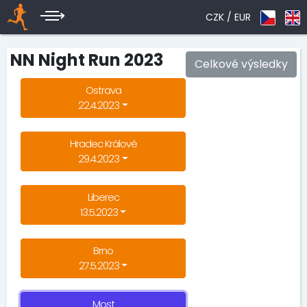
CZK /
EUR
NN Night Run 2023
Celkové výsledky
Ostrava
22.4.2023
Hradec Králové
29.4.2023
Liberec
13.5.2023
Brno
27.5.2023
Most