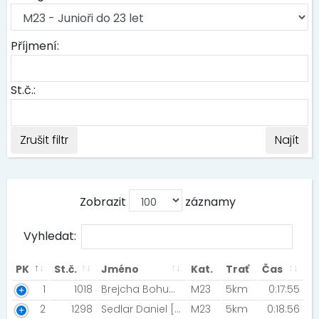
Příjmení:
St.č.:
Zrušit filtr
Najít
Zobrazit
záznamy
Vyhledat:
PK
St.č.
Jméno
Kat.
Trať
Čas
1
1018
Brejcha Bohumír [Most]
M23
5km
0:17:55
2
1298
Sedlar Daniel [Krušnomann TT Litvínov]
M23
5km
0:18:56