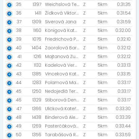
35
1397
Weichslová Tereza [SHRIMP team]
Z
5km
0:31:35
36
1411
Žídková Viktorie
Z
5km
0:31:54
37
1309
Siverová Jana
Z
5km
0:31:59
38
1160
Königová Kateřina
Z
5km
0:32:00
39
1076
Friedrichová Petra
Z
5km
0:32:10
40
1404
Zaoralová Barbara
Z
5km
0:32:12
41
1216
Majtanová Zuzana [Zuzu]
Z
5km
0:32:12
42
1132
Kadelová Veronika
Z
5km
0:33:13
43
1385
Vinceková Kateřina
Z
5km
0:33:15
44
1283
Polamová Martina [Boli To]
Z
5km
0:33:17
45
1250
Nedojedlá Tereza
Z
5km
0:33:17
46
1329
Stiborová Denisa
Z
5km
0:33:17
47
1366
Uličková Kateřina [Bellis]
Z
5km
0:33:30
48
1438
Binderová Alena [BSK]
Z
5km
0:33:39
49
1269
Pasterčáková Valérie
Z
5km
0:33:44
50
1356
Tarabášová Renata [SpeedyTurtles]
Z
5km
0:33:59