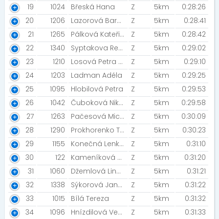
19
1024
Břeská Hana
Z
5km
0:28:26
20
1206
Lazorová Barbora
Z
5km
0:28:41
21
1265
Pálková Kateřina
Z
5km
0:28:42
22
1340
Syptakova Renata
Z
5km
0:29:02
23
1210
Losová Petra [ŠKODA EKOVA]
Z
5km
0:29:10
24
1203
Ladman Adéla
Z
5km
0:29:25
25
1095
Hlobilová Petra
Z
5km
0:29:53
26
1042
Čuboková Nikola
Z
5km
0:29:58
27
1263
Pačesová Michaela
Z
5km
0:30:09
28
1290
Prokhorenko Taťana
Z
5km
0:30:23
29
1155
Konečná Lenka [CUCUMIAO]
Z
5km
0:31:10
30
122
Kameníková Monika
Z
5km
0:31:20
31
1060
Džemlová Linda
Z
5km
0:31:21
32
1338
Sýkorová Jana [Prostě běž!-Sýkorky:)]
Z
5km
0:31:22
33
1015
Bílá Tereza
Z
5km
0:31:32
34
1096
Hnízdilová Vendula
Z
5km
0:31:33