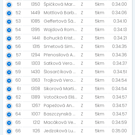
51
1350
Špičková Markéta
Z
5km
0:34:00
52
1449
Mottlová Barbora [ÓČKO TV]
Z
5km
0:34:06
53
1085
Geffertová Šárka
Z
5km
0:34:10
54
1395
Wajdová Romana
Z
5km
0:34:13
55
1441
Bohucká Kristýna [STG Frýdek Místek]
Z
5km
0:34:21
56
1315
Smetová Simona [Kubík]
Z
5km
0:34:35
57
1294
Přenosilová Andrea
Z
5km
0:34:36
58
1303
Satková Veronika
Z
5km
0:34:37
59
1430
Šlosarčíková Veronika
Z
5km
0:34:51
60
1363
Trojková Veronika [Šneci v běhu ]
Z
5km
0:34:54
61
1308
Sikorová Martina [Bobani ????]
Z
5km
0:34:54
62
1389
Votočková Eliška [KB Jilemnice]
Z
5km
0:34:57
63
1267
Papežová Andrea
Z
5km
0:34:57
64
1007
Baszczynská Barbara
Z
5km
0:34:57
65
1212
Macáková Veronika [PRO VĚRUŠKU]
Z
5km
0:34:59
66
1126
Jedzoková Lucie
Z
5km
0:35:00