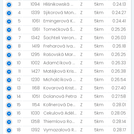
3
1094
Hliśnikowská Weronika
Z
5km
0:24:13
4
1339
Sýkorová Monika
Z
5km
0:24:27
5
1061
Emingerová Kateřina [Night Run Team]
Z
5km
0:24:41
6
1361
Tomečková Šárka
Z
5km
0:25:26
7
1342
Šachteli Veronika
Z
5km
0:26:03
8
1419
Freharová Ivana [NIGHT RUN TEAM]
Z
5km
0:26:18
9
1295
Rašovská Martina
Z
5km
0:26:25
10
1002
Adamčíková Monika
Z
5km
0:26:33
11
1427
Matějková Kristýna
Z
5km
0:26:38
12
1230
Michalčíková Anna [Škoda]
Z
5km
0:26:54
13
1168
Kovarová Kristiána
Z
5km
0:27:40
14
1051
Dolanová Petra
Z
5km
0:27:58
15
1154
Kollnerová Denisa
Z
5km
0:28:01
16
1030
Cekulová Adéla [Night Run Team]
Z
5km
0:28:05
17
1358
Thiemlova Romana
Z
5km
0:28:14
18
1392
Vymazalová Romana
Z
5km
0:28:17