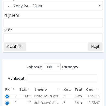
Příjmení:
St.č.:
Zrušit filtr
Najít
Zobrazit
záznamy
Vyhledat:
PK
St.č.
Jméno
Kat.
Trať
Čas
1
1069
Florčíková Veronika [JK Danty ]
Z
5km
0:22:59
2
1119
Janásová Andrea
Z
5km
0:23:47