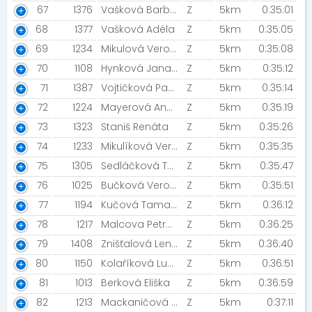
67
1376
Vašková Barbora
Z
5km
0:35:01
68
1377
Vašková Adéla
Z
5km
0:35:05
69
1234
Mikulová Veronika
Z
5km
0:35:08
70
1108
Hynková Jana [Škoda]
Z
5km
0:35:12
71
1387
Vojtičková Pavla
Z
5km
0:35:14
72
1224
Mayerová Andrea
Z
5km
0:35:19
73
1323
Staniš Renáta
Z
5km
0:35:26
74
1233
Mikulíková Veronika
Z
5km
0:35:35
75
1305
Sedláčková Tereza
Z
5km
0:35:47
76
1025
Bučková Veronika [Ostravske kalače]
Z
5km
0:35:51
77
1194
Kučová Tamara [Bezva holky ]
Z
5km
0:36:12
78
1217
Malcova Petra [Zářivky 2021]
Z
5km
0:36:25
79
1408
Znišťalová Lenka
Z
5km
0:36:40
80
1150
Kolaříková Lucie
Z
5km
0:36:51
81
1013
Berková Eliška
Z
5km
0:36:59
82
1213
Mackaničová Beáta
Z
5km
0:37:11