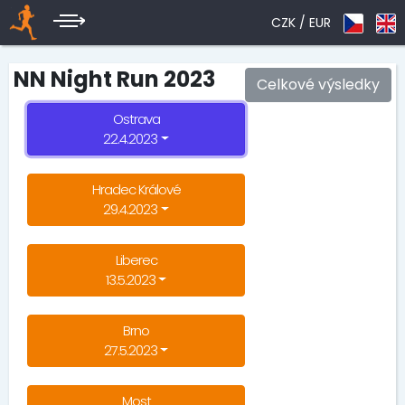
CZK /
EUR
NN Night Run 2023
Celkové výsledky
Ostrava
22.4.2023
Hradec Králové
29.4.2023
Liberec
13.5.2023
Brno
27.5.2023
Most