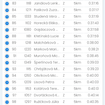
83
1118
Janálová Lenka
Z
5km
0:37:16
84
1271
Pašková Zuzana
Z
5km
0:37:17
85
1333
Studená Věra [Sněhuláci]
Z
5km
0:37:19
86
1102
Horecká Eliška [HEČ Nový Přerov]
Z
5km
0:37:43
87
1080
Gajdaczová Darina
Z
5km
0:37:58
88
1181
Křetínská Lucie
Z
5km
0:37:59
89
1218
Malchárková Vendula
Z
5km
0:38:00
90
1220
Marková Marie [Šneci v běhu]
Z
5km
0:38:21
91
1240
Muroňová Michaela
Z
5km
0:38:45
92
1349
Šperlínová Tereza [Vidle&Káry]
Z
5km
0:39:03
93
1115
Chrbjátová Michaela
Z
5km
0:39:23
94
1260
Olivíková Michaela [Šneci v běhu]
Z
5km
0:40:00
95
1209
Lisová Petra
Z
5km
0:40:03
96
1153
Kolářová Tereza
Z
5km
0:40:13
97
1057
Dvořáčková Kristina
Z
5km
0:40:14
98
1297
Ružičková Júlia
Z
5km
0:40:35