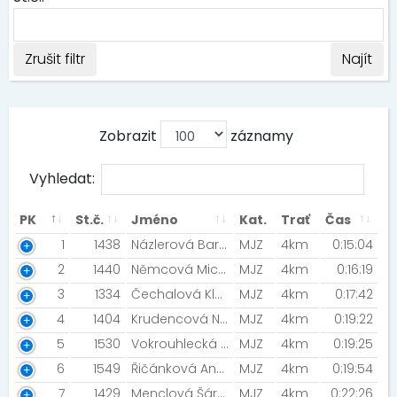
Zrušit filtr
Najít
Zobrazit
záznamy
Vyhledat:
PK
St.č.
Jméno
Kat.
Trať
Čas
1
1438
Názlerová Barbora [Fklidu sport team]
MJZ
4km
0:15:04
2
1440
Němcová Michaela
MJZ
4km
0:16:19
3
1334
Čechalová Klára [SKP Nymburk ]
MJZ
4km
0:17:42
4
1404
Krudencová Nela
MJZ
4km
0:19:22
5
1530
Vokrouhlecká Sára [Vokolopole]
MJZ
4km
0:19:25
6
1549
Řičánková Anežka [AC Jilemnice]
MJZ
4km
0:19:54
7
1429
Menclová Šárka [TJ Sokol Hradec Králové]
MJZ
4km
0:22:26