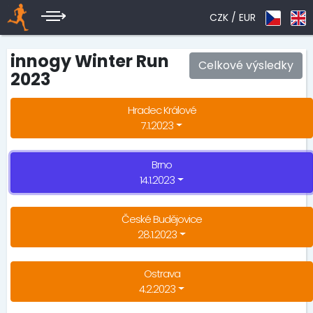
CZK /
EUR
innogy Winter Run
Celkové výsledky
2023
Hradec Králové
7.1.2023
Brno
14.1.2023
České Budějovice
28.1.2023
Ostrava
4.2.2023