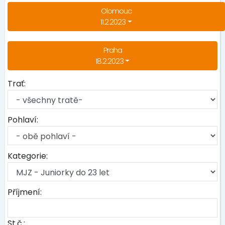
Olomouc
11.2.2023
Praha
18.2.2023
Trať:
Pohlaví:
Kategorie:
Příjmení:
St.č.: