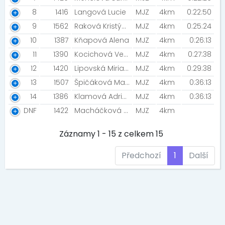
8
1416
Langová Lucie
MJZ
4km
0:22:50
9
1562
Raková Kristýna
MJZ
4km
0:25:24
10
1387
Kňapová Alena
MJZ
4km
0:26:13
11
1390
Kocichová Veronika
MJZ
4km
0:27:38
12
1420
Lipovská Miriam
MJZ
4km
0:29:38
13
1507
Špičáková Magdaléna
MJZ
4km
0:36:13
14
1386
Klamová Adriana
MJZ
4km
0:36:13
DNF
1422
Macháčková Zuzana [NN2022]
MJZ
4km
Záznamy 1 - 15 z celkem 15
Předchozí
1
Další