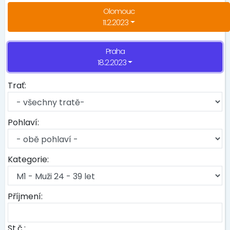
Olomouc
11.2.2023
Praha
18.2.2023
Trať:
Pohlaví:
Kategorie:
Příjmení:
St.č.: