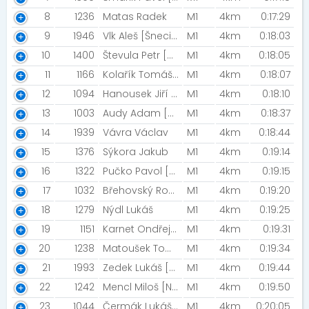
8
1236
Matas Radek
M1
4km
0:17:29
9
1946
Vlk Aleš [Šneci v běhu]
M1
4km
0:18:03
10
1400
Števula Petr [Vavarovi]
M1
4km
0:18:05
11
1166
Kolařík Tomáš [Czech Flat Track racing]
M1
4km
0:18:07
12
1094
Hanousek Jiří [Road racing Podorlicko]
M1
4km
0:18:10
13
1003
Audy Adam [RS]
M1
4km
0:18:37
14
1939
Vávra Václav
M1
4km
0:18:44
15
1376
Sýkora Jakub
M1
4km
0:19:14
16
1322
Pučko Pavol [Czech Flat Track ]
M1
4km
0:19:15
17
1032
Břehovský Roman [Sportcentrumdelfín.s.r.o]
M1
4km
0:19:20
18
1279
Nýdl Lukáš
M1
4km
0:19:25
19
1151
Karnet Ondřej [Dexter Cycling Club]
M1
4km
0:19:31
20
1238
Matoušek Tomáš [Matousek family]
M1
4km
0:19:34
21
1993
Zedek Lukáš [NN NIGHT RUN TEAM]
M1
4km
0:19:44
22
1242
Mencl Miloš [NN2023]
M1
4km
0:19:50
23
1044
Čermák Lukáš [NN2023]
M1
4km
0:20:05