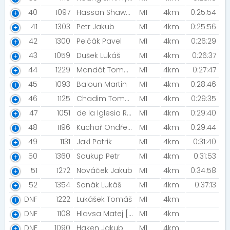
40
1097
Hassan Shawky
M1
4km
0:25:54
41
1303
Petr Jakub
M1
4km
0:25:56
42
1300
Pelčák Pavel
M1
4km
0:26:29
43
1059
Dušek Lukáš
M1
4km
0:26:37
44
1229
Mandát Tomáš [Chmeláč Žatec]
M1
4km
0:27:47
45
1093
Baloun Martin
M1
4km
0:28:46
46
1125
Chadim Tomáš [Neoňáci]
M1
4km
0:29:35
47
1051
de la Iglesia Ruben
M1
4km
0:29:40
48
1196
Kuchař Ondřej [Blesk]
M1
4km
0:29:44
49
1131
Jakl Patrik
M1
4km
0:31:40
50
1360
Soukup Petr
M1
4km
0:31:53
51
1272
Nováček Jakub
M1
4km
0:34:58
52
1354
Sonák Lukáš
M1
4km
0:37:13
DNF
1222
Lukášek Tomáš
M1
4km
DNF
1108
Hlavsa Matej [Kulaty lopaty]
M1
4km
DNF
1090
Haken Jakub
M1
4km