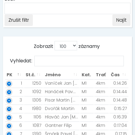
Zrušit filtr
Najít
Zobrazit
záznamy
Vyhledat:
PK
St.č.
Jméno
Kat.
Trať
Čas
1
1250
Vaníček Jan [ŠBV]
M1
4km
0:14:26
2
1092
Hanáček Pavel [Šneci v běhu]
M1
4km
0:14:44
3
1306
Pisar Martin [ML Tuning - CykloTrener.com]
M1
4km
0:14:48
4
1980
Dvořák Martin
M1
4km
0:15:27
5
1106
Hlaváč Jan [MB Running Team]
M1
4km
0:16:39
6
1087
Gantner Filip
M1
4km
0:17:04
7
1390
Šmárik Pavel [Šneci v běhu]
M1
4km
0:17:15