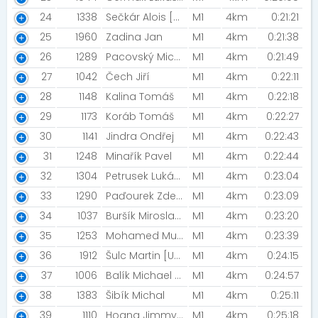
24
1338
Sečkár Alois [TJ Sokol Praha-Krč]
M1
4km
0:21:21
25
1960
Zadina Jan
M1
4km
0:21:38
26
1289
Pacovský Michal
M1
4km
0:21:49
27
1042
Čech Jiří
M1
4km
0:22:11
28
1148
Kalina Tomáš
M1
4km
0:22:18
29
1173
Koráb Tomáš
M1
4km
0:22:27
30
1141
Jindra Ondřej
M1
4km
0:22:43
31
1248
Minařík Pavel
M1
4km
0:22:44
32
1304
Petrusek Lukáš [RunCzech team ]
M1
4km
0:23:04
33
1290
Paďourek Zdeněk [Statikon Solutions s.r.o.]
M1
4km
0:23:09
34
1037
Buršík Miroslav [Osvícení jezevci]
M1
4km
0:23:20
35
1253
Mohamed Mubarak Haneen Farman
M1
4km
0:23:39
36
1912
Šulc Martin [Unfuckingbelievable]
M1
4km
0:24:15
37
1006
Balík Michael [Statikon]
M1
4km
0:24:57
38
1383
Šibík Michal
M1
4km
0:25:11
39
1110
Hoang Jimmy [THIRDLAKE]
M1
4km
0:25:18