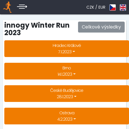
CZK /
EUR
innogy Winter Run
Celkové výsledky
2023
Hradec Králové
7.1.2023
Brno
14.1.2023
České Budějovice
28.1.2023
Ostrava
4.2.2023