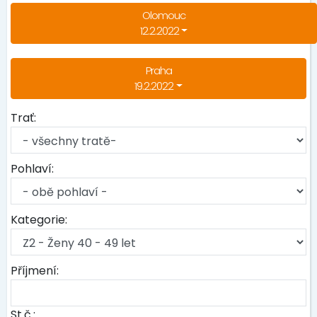
Olomouc
12.2.2022
Praha
19.2.2022
Trať:
Pohlaví:
Kategorie:
Příjmení:
St.č.: