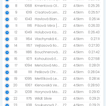
8
1068
Kmentova Olga
Z2
4.5km
0:25:26
9
1019
Císařová Lenka
Z2
4.5km
0:25:57
10
1043
Havlová Blanka [Novovesan]
Z2
4.5km
0:26:14
11
1116
Píšová Věra [kočky+]
Z2
4.5km
0:26:33
12
1049
Holubova Kamila [Rychlé Šípy]
Z2
4.5km
0:26:43
13
1164
Vlachynská Kristýna [HaKi-Run]
Z2
4.5km
0:27:11
14
1157
Vejtasová Ilona [HaKi Run ]
Z2
4.5km
0:27:30
15
1186
Bouchnerová Alena [#Gladiatorraceteam]
Z2
4.5km
0:27:42
16
1071
Kohoutová Eva [AVZdr]
Z2
4.5km
0:27:58
17
1094
Menclová Monika
Z2
4.5km
0:28:01
18
1111
Pešková Chramostová Michaela
Z2
4.5km
0:28:04
19
1095
Mertlíková Lenka
Z2
4.5km
0:28:14
20
1067
Klenovská Veronika
Z2
4.5km
0:28:50
21
1208
Horynová Markéta
Z2
4.5km
0:29:10
22
1175
Wildt Silvie
Z2
4.5km
0:29:21
23
1138
Soukupová Zuzana [Soukupovi ]
Z2
4.5km
0:29:21