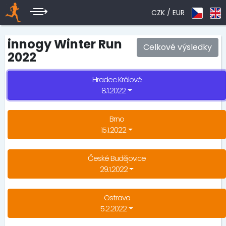
CZK /
EUR
innogy Winter Run
Celkové výsledky
2022
Hradec Králové
8.1.2022
Brno
15.1.2022
České Budějovice
29.1.2022
Ostrava
5.2.2022