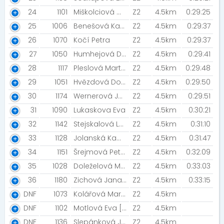
24
1101
Miškolciová Martina [Stg Česká Třebová ]
Z2
4.5km
0:29:25
25
1006
Benešová Kateřina [Katovy holky]
Z2
4.5km
0:29:37
26
1070
Kočí Petra
Z2
4.5km
0:29:37
27
1050
Humhejová Daniela
Z2
4.5km
0:29:41
28
1117
Pleslová Martina [Já]
Z2
4.5km
0:29:48
29
1051
Hvězdová Dohnálková Kateřina
Z2
4.5km
0:29:50
30
1174
Wernerová Jaroslava
Z2
4.5km
0:29:51
31
1090
Lukaskova Eva
Z2
4.5km
0:30:21
32
1142
Stejskalová Lucie
Z2
4.5km
0:31:10
33
1128
Jolanská Kamila
Z2
4.5km
0:31:47
34
1151
Šrejmová Petra [Běhámespolu.cz, Prostě běž!]
Z2
4.5km
0:32:09
35
1028
Doleželová Markéta
Z2
4.5km
0:33:03
36
1180
Zichová Jana [Poudi]
Z2
4.5km
0:33:15
DNF
1073
Kolářová Martina
Z2
4.5km
DNF
1102
Motlová Eva [Běhání pro radost]
Z2
4.5km
DNF
1136
Slepánková Jana
Z2
4.5km