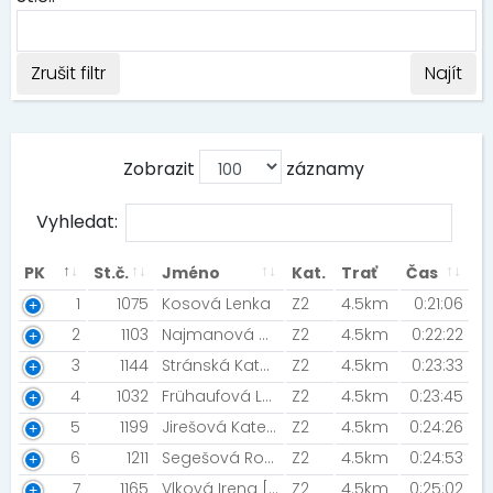
Zrušit filtr
Najít
Zobrazit
záznamy
Vyhledat:
PK
St.č.
Jméno
Kat.
Trať
Čas
1
1075
Kosová Lenka
Z2
4.5km
0:21:06
2
1103
Najmanová Marcela [Sokol Hradec Králové]
Z2
4.5km
0:22:22
3
1144
Stránská Kateřina [Prostě běž]
Z2
4.5km
0:23:33
4
1032
Frühaufová Lucie [Slabotaskadosveta]
Z2
4.5km
0:23:45
5
1199
Jirešová Kateřina
Z2
4.5km
0:24:26
6
1211
Segešová Romana [Běháme spolu]
Z2
4.5km
0:24:53
7
1165
Vlková Irena [Krasavy]
Z2
4.5km
0:25:02