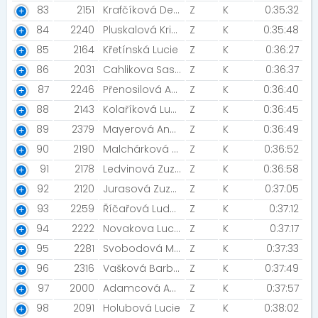
83
2151
Krafčíková Denisa [Sestry v akci]
Z
K
0:35:32
84
2240
Pluskalová Kristýna
Z
K
0:35:48
85
2164
Křetínská Lucie
Z
K
0:36:27
86
2031
Cahlikova Saskia
Z
K
0:36:37
87
2246
Přenosilová Andrea
Z
K
0:36:40
88
2143
Kolaříková Lucie
Z
K
0:36:45
89
2379
Mayerová Andrea
Z
K
0:36:49
90
2190
Malchárková Vendula
Z
K
0:36:52
91
2178
Ledvinová Zuzana
Z
K
0:36:58
92
2120
Jurasová Zuzana [Prostě Běž!]
Z
K
0:37:05
93
2259
Říčařová Ludmila [Žer slimáky! ]
Z
K
0:37:12
94
2222
Novakova Lucie
Z
K
0:37:17
95
2281
Svobodová Martina
Z
K
0:37:33
96
2316
Vašková Barbora
Z
K
0:37:49
97
2000
Adamcová Anna
Z
K
0:37:57
98
2091
Holubová Lucie
Z
K
0:38:02