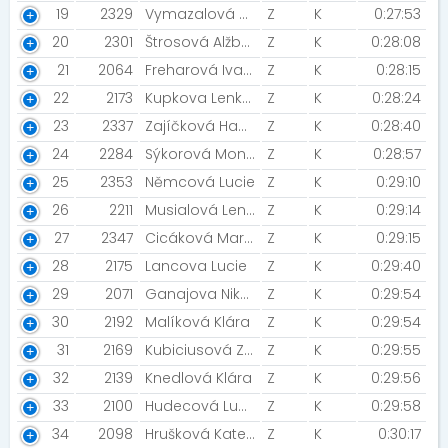
19
2329
Vymazalová Romana
Z
K
0:27:53
20
2301
Štrosová Alžběta
Z
K
0:28:08
21
2064
Freharová Ivana [Night Run Team]
Z
K
0:28:15
22
2173
Kupkova Lenka [Night Run Team]
Z
K
0:28:24
23
2337
Zajíčková Hana
Z
K
0:28:40
24
2284
Sýkorová Monika
Z
K
0:28:57
25
2353
Němcová Lucie
Z
K
0:29:10
26
2211
Musialová Lenka
Z
K
0:29:14
27
2347
Cicáková Marcela
Z
K
0:29:15
28
2175
Lancova Lucie
Z
K
0:29:40
29
2071
Ganajova Nika [Nikadam]
Z
K
0:29:54
30
2192
Malíková Klára
Z
K
0:29:54
31
2169
Kubiciusová Zuzana
Z
K
0:29:55
32
2139
Knedlová Klára
Z
K
0:29:56
33
2100
Hudecová Lucie
Z
K
0:29:58
34
2098
Hrušková Kateřina
Z
K
0:30:17