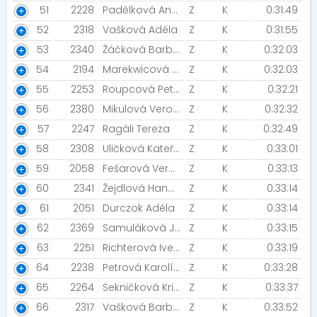
51
2228
Padělková Andrea [Frýdek-Místek]
Z
K
0:31:49
52
2318
Vašková Adéla
Z
K
0:31:55
53
2340
Žáčková Barbora [S větrem o závod]
Z
K
0:32:03
54
2194
Marekwicová Jana [S větrem o závod]
Z
K
0:32:03
55
2253
Roupcová Petra
Z
K
0:32:21
56
2380
Mikulová Veronika
Z
K
0:32:32
57
2247
Ragáli Tereza
Z
K
0:32:49
58
2308
Uličková Kateřina [Bellis]
Z
K
0:33:01
59
2058
Fešarová Veronika
Z
K
0:33:13
60
2341
Žejdlová Hana [Jedeme bomby]
Z
K
0:33:14
61
2051
Durczok Adéla
Z
K
0:33:14
62
2369
Samuláková Jana
Z
K
0:33:15
63
2251
Richterová Iveta
Z
K
0:33:19
64
2238
Petrová Karolína [Pohoda]
Z
K
0:33:28
65
2264
Sekničková Kristýna [Brose]
Z
K
0:33:37
66
2317
Vašková Barbora
Z
K
0:33:52