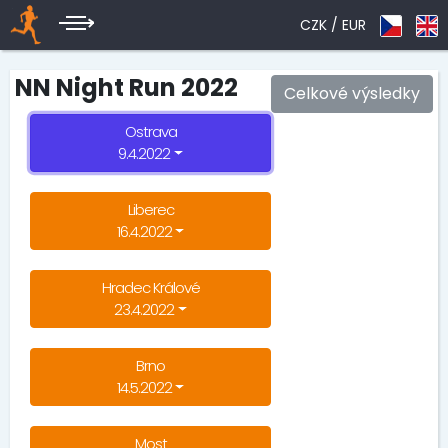
CZK /
EUR
NN Night Run 2022
Celkové výsledky
Ostrava
9.4.2022
Liberec
16.4.2022
Hradec Králové
23.4.2022
Brno
14.5.2022
Most