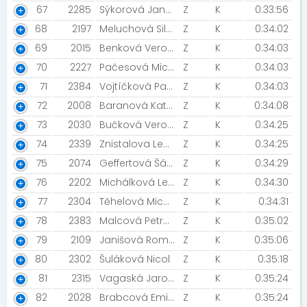
67
2285
Sýkorová Jana [Prostě běž!-Sýkorky:)]
Z
K
0:33:56
68
2197
Meluchová Silvie
Z
K
0:34:02
69
2015
Benková Veronika [Šneci v běhu]
Z
K
0:34:03
70
2227
Pačesová Michaela
Z
K
0:34:03
71
2384
Vojtíčková Pavla
Z
K
0:34:03
72
2008
Baranová Kateřina
Z
K
0:34:08
73
2030
Bučková Veronika [Ostravske kalače]
Z
K
0:34:25
74
2339
Znistalova Lenka
Z
K
0:34:25
75
2074
Geffertová Šárka
Z
K
0:34:29
76
2202
Michálková Lenka
Z
K
0:34:30
77
2304
Těhelová Michaela
Z
K
0:34:31
78
2383
Malcová Petra [Prostě běž!]
Z
K
0:35:02
79
2109
Janišová Romana
Z
K
0:35:06
80
2302
Šuláková Nicol
Z
K
0:35:18
81
2315
Vagaská Jaroslava [Brose]
Z
K
0:35:24
82
2028
Brabcová Emilie
Z
K
0:35:24