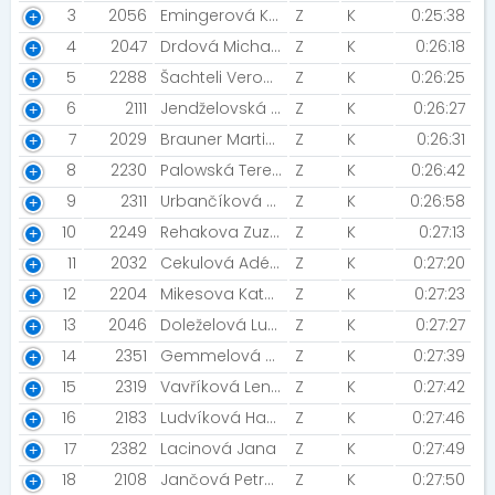
3
2056
Emingerová Kateřina [Night Run Team]
Z
K
0:25:38
4
2047
Drdová Michaela
Z
K
0:26:18
5
2288
Šachteli Veronika
Z
K
0:26:25
6
2111
Jendželovská Martina
Z
K
0:26:27
7
2029
Brauner Martina [NN2022]
Z
K
0:26:31
8
2230
Palowská Tereza
Z
K
0:26:42
9
2311
Urbančíková Monika [Night Run Team]
Z
K
0:26:58
10
2249
Rehakova Zuzana
Z
K
0:27:13
11
2032
Cekulová Adéla [Night Run Team]
Z
K
0:27:20
12
2204
Mikesova Katerina
Z
K
0:27:23
13
2046
Doleželová Lucie
Z
K
0:27:27
14
2351
Gemmelová Jana
Z
K
0:27:39
15
2319
Vavříková Lenka
Z
K
0:27:42
16
2183
Ludvíková Hana [Želvíci]
Z
K
0:27:46
17
2382
Lacinová Jana
Z
K
0:27:49
18
2108
Jančová Petra [Night Run Team]
Z
K
0:27:50