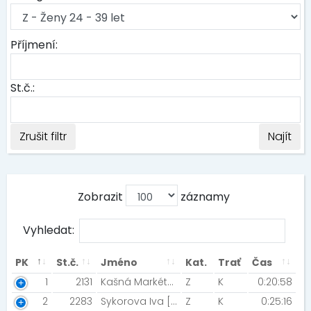
Příjmení:
St.č.:
Zrušit filtr
Najít
Zobrazit
záznamy
Vyhledat:
PK
St.č.
Jméno
Kat.
Trať
Čas
1
2131
Kašná Markéta [TJ Jäkl Karviná/BK Ludgeřovice]
Z
K
0:20:58
2
2283
Sykorova Iva [Havirov]
Z
K
0:25:16