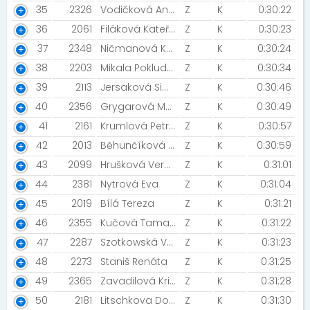
35
2326
Vodičková Anna [Divišovy tety]
Z
K
0:30:22
36
2061
Filáková Kateřina [Divišovy tety]
Z
K
0:30:23
37
2348
Ničmanová Kateřina [OSTRAVA]
Z
K
0:30:24
38
2203
Mikala Pokludová Hana [Brose]
Z
K
0:30:34
39
2113
Jersaková Simona
Z
K
0:30:46
40
2356
Grygarová Markéta
Z
K
0:30:49
41
2161
Krumlová Petra [Rozběháme Pardubice ]
Z
K
0:30:57
42
2013
Běhunčíková Michaela [Peppis]
Z
K
0:30:59
43
2099
Hrušková Veronika
Z
K
0:31:01
44
2381
Nytrová Eva
Z
K
0:31:04
45
2019
Bílá Tereza
Z
K
0:31:21
46
2355
Kučová Tamara
Z
K
0:31:22
47
2287
Szotkowská Vendula
Z
K
0:31:23
48
2273
Staniš Renáta
Z
K
0:31:25
49
2365
Zavadilová Kristýna
Z
K
0:31:28
50
2181
Litschkova Dominika
Z
K
0:31:30