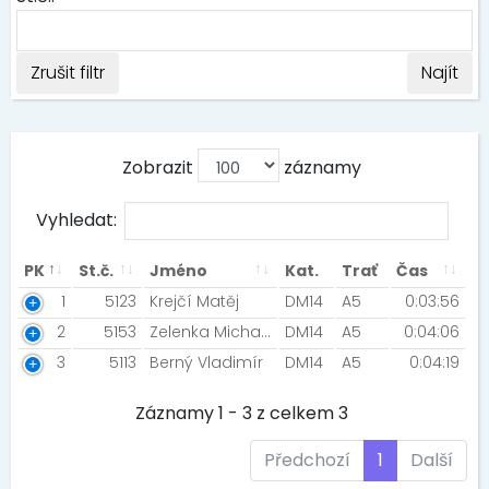
Zrušit filtr
Najít
Zobrazit
záznamy
Vyhledat:
PK
St.č.
Jméno
Kat.
Trať
Čas
1
5123
Krejčí Matěj
DM14
A5
0:03:56
2
5153
Zelenka Michal [ATOM KIDS Praha]
DM14
A5
0:04:06
3
5113
Berný Vladimír
DM14
A5
0:04:19
Záznamy 1 - 3 z celkem 3
Předchozí
1
Další