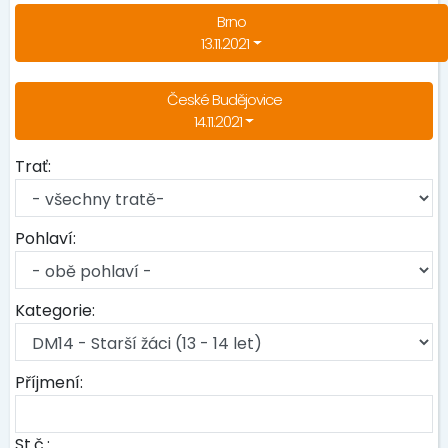
Brno
13.11.2021
České Budějovice
14.11.2021
Trať:
Pohlaví:
Kategorie:
Příjmení:
St.č.: