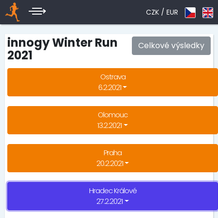
CZK /
EUR
innogy Winter Run
Celkové výsledky
2021
Ostrava
6.2.2021
Olomouc
13.2.2021
Praha
20.2.2021
Hradec Králové
27.2.2021